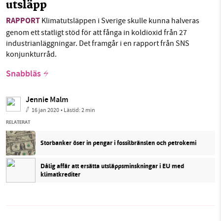
utsläpp
RAPPORT
Klimatutsläppen i Sverige skulle kunna halveras
genom ett statligt stöd för att fånga in koldioxid från 27
industrianläggningar. Det framgår i en rapport från SNS
konjunkturråd.
Snabbläs
Jennie Malm
16 jan 2020
• Lästid:
2 min
RELATERAT
Storbanker öser in pengar i fossilbränslen och petrokemi
Dålig affär att ersätta utsläppsminskningar i EU med
klimatkrediter