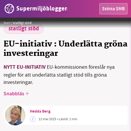
Supermiljöbloggen
Stötta SMB
Foto:
NoName_13 / Pixabay
Start
/
statligt stöd
statligt stöd
HEM
EU-initiativ : Underlätta gröna
OMRÅDEN
investeringar
MILJÖFAKTA
NYTT EU-INITIATIV
EU-kommissionen föreslår nya
OM OSS
regler för att underlätta statligt stöd tills gröna
investeringar.
Snabbläs
Sök
Sparade inlägg
Tipsa oss
Hedda Berg
Facebook
Instagram
BlueSky
12 mar 2025
• Lästid:
1 min
Threads
LinkedIn