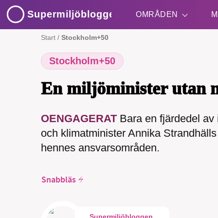
Supermiljöbloggen
OMRÅDEN
M
Start
/
Stockholm+50
Stockholm+50
Shift + S
En miljöminister utan m
OENGAGERAT
Bara en fjärdedel av i
och klimatminister Annika Strandhälls
SM
hennes ansvarsområden.
nyhe
Snabbläs
Supermiljöbloggen