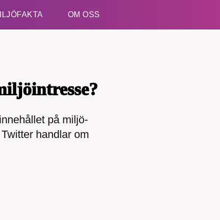
ILJÖFAKTA
OM OSS
Esc
iljöintresse?
nnehållet på miljö-
 Twitter handlar om
B kämpar för en hållbar framtid. Sedan starten 2010 har 
ideella redaktion drivit miljödebatten framåt genom
tsbevakning och granskningar. Nu vill vi utveckla vårt arb
och vi hoppas att du vill hjälpa oss.
Stötta vårt arbete genom att swisha en slant till