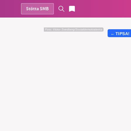
Stötta SMB
Foto:
Victor Svedberg/Socialdemokraterna
←
TIPSA!
vår
ete –