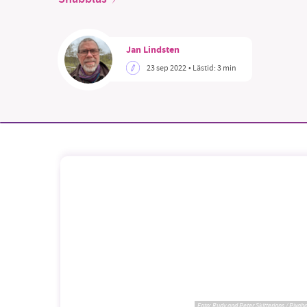
Jan Lindsten
23 sep 2022
• Lästid:
3 min
SM
nyhe
Foto:
Rudy and Peter Skitterians / Pixab