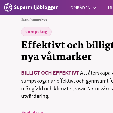
Supermiljöbloggen
OMRÅDEN
MI
Start
/
sumpskog
sumpskog
Shift + S
Effektivt och billig
nya våtmarker
BILLIGT OCH EFFEKTIVT
Att återskapa
sumpskogar är effektivt och gynnsamt fö
mångfald och klimatet, visar Naturvårds
utvärdering.
Snabbläs