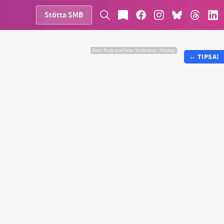
Stötta SMB
Foto:
Rudy and Peter Skitterians / Pixabay
←
TIPSA!