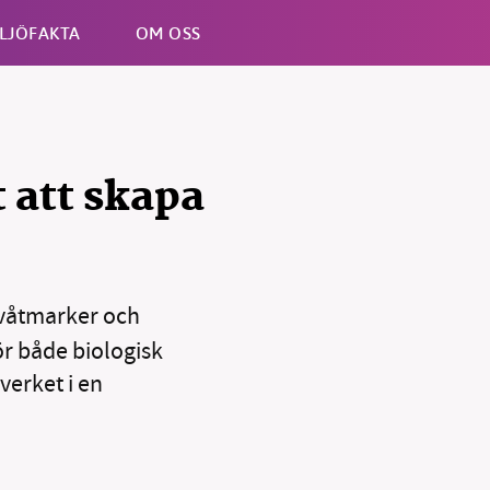
LJÖFAKTA
OM OSS
Esc
t att skapa
 våtmarker och
r både biologisk
verket i en