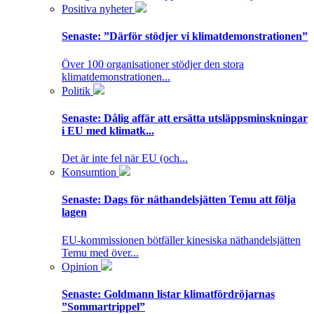
Positiva nyheter
Senaste:
”Därför stödjer vi klimatdemonstrationen”
Över 100 organisationer stödjer den stora
klimatdemonstrationen...
Politik
Senaste:
Dålig affär att ersätta utsläppsminskningar
i EU med klimatk...
Det är inte fel när EU (och...
Konsumtion
Senaste:
Dags för näthandelsjätten Temu att följa
lagen
EU-kommissionen bötfäller kinesiska näthandelsjätten
Temu med över...
Opinion
Senaste:
Goldmann listar klimatfördröjarnas
”Sommartrippel”