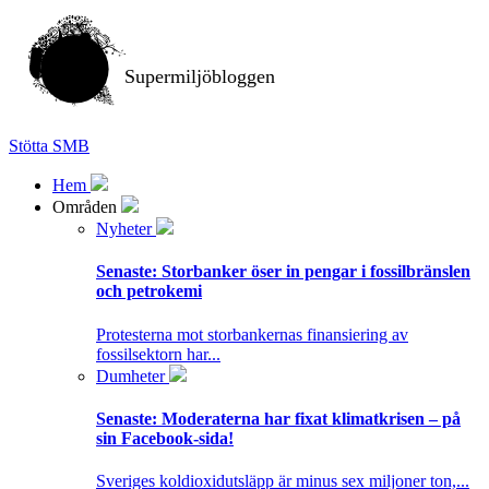
Supermiljöbloggen
Stötta SMB
Hem
Områden
Nyheter
Senaste:
Storbanker öser in pengar i fossilbränslen
och petrokemi
Protesterna mot storbankernas finansiering av
fossilsektorn har...
Dumheter
Senaste:
Moderaterna har fixat klimatkrisen – på
sin Facebook-sida!
Sveriges koldioxidutsläpp är minus sex miljoner ton,...