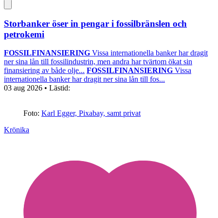
Storbanker öser in pengar i fossilbränslen och
petrokemi
FOSSILFINANSIERING
Vissa internationella banker har dragit
ner sina lån till fossilindustrin, men andra har tvärtom ökat sin
finansiering av både olje...
FOSSILFINANSIERING
Vissa
internationella banker har dragit ner sina lån till fos...
03 aug 2026
• Lästid:
Foto:
Karl Egger, Pixabay, samt privat
Krönika