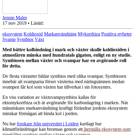
Jennie Malm
17 nov 2019
• Lästid:
ekosystem
Koldioxid
Markanvändning
Mykorrhiza
Positiva nyheter
Svamp
Symbios
Växt
Med bättre kolbindning i mark och växter skulle koldioxiden i
atmosfären minska med hundratals gigaton, enligt en ny studie.
Symbiosen mellan växter och svampar har en avgörande roll
för detta.
De flesta växtarter bildar symbios med olika svampar. Symbiosen
innebär att svamparna förser växterna med näringsämnen medan
svampen får kol som växten har tillverkat i sin fotosyntes.
En viss variation av växtsvampsymbios kallas för
ektomykorrhiza och är avgörande för karbonlagring i marken. När
människans markanvändning kraftigt förändrar jordens ekosystem
minskar förmågan att binda kol i jorden.
Nu har
forskare från universitet i Leiden
kartlagt hur
klimatförändringar kan bromsas genom att
återställa ekosystem som
innehåller symbios mellan växter och svampar.