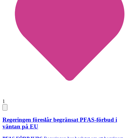
1
Regeringen föreslår begränsat PFAS-förbud i
väntan på EU