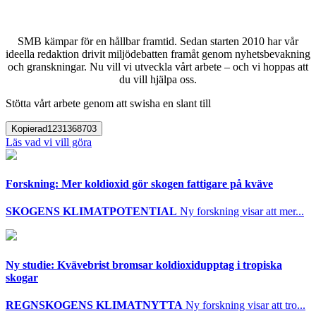
SMB kämpar för en hållbar framtid. Sedan starten 2010 har vår
ideella redaktion drivit miljödebatten framåt genom nyhetsbevakning
och granskningar. Nu vill vi utveckla vårt arbete – och vi hoppas att
du vill hjälpa oss.
Stötta vårt arbete genom att swisha en slant till
Kopierad
1231368703
Läs vad vi vill göra
Forskning: Mer koldioxid gör skogen fattigare på kväve
SKOGENS KLIMATPOTENTIAL
Ny forskning visar att mer...
Ny studie: Kvävebrist bromsar koldioxidupptag i tropiska
skogar
REGNSKOGENS KLIMATNYTTA
Ny forskning visar att tro...