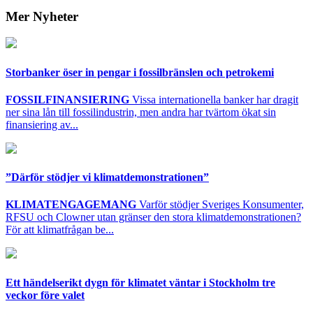
Mer Nyheter
Storbanker öser in pengar i fossilbränslen och petrokemi
FOSSILFINANSIERING
Vissa internationella banker har dragit
ner sina lån till fossilindustrin, men andra har tvärtom ökat sin
finansiering av...
”Därför stödjer vi klimatdemonstrationen”
KLIMATENGAGEMANG
Varför stödjer Sveriges Konsumenter,
RFSU och Clowner utan gränser den stora klimatdemonstrationen?
För att klimatfrågan be...
Ett händelserikt dygn för klimatet väntar i Stockholm tre
veckor före valet