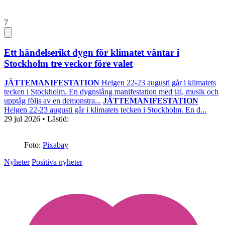
7
Ett händelserikt dygn för klimatet väntar i
Stockholm tre veckor före valet
JÄTTEMANIFESTATION
Helgen 22-23 augusti går i klimatets
tecken i Stockholm. En dygnslång manifestation med tal, musik och
upptåg följs av en demonstra...
JÄTTEMANIFESTATION
Helgen 22-23 augusti går i klimatets tecken i Stockholm. En d...
29 jul 2026
• Lästid:
Foto:
Pixabay
Nyheter
Positiva nyheter