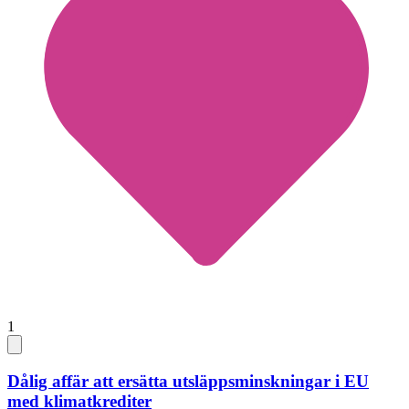
1
Dålig affär att ersätta utsläppsminskningar i EU
med klimatkrediter