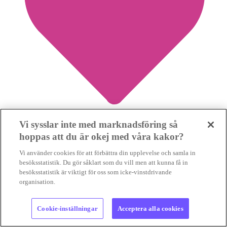
Vi sysslar inte med marknadsföring så
hoppas att du är okej med våra kakor?
1
Vi använder cookies för att förbättra din upplevelse och samla in
besöksstatistik. Du gör såklart som du vill men att kunna få in
Dålig affär att ersätta utsläppsminskningar i EU
besöksstatistik är viktigt för oss som icke-vinstdrivande
med klimatkrediter
organisation.
UTSLÄPPSHANDEL
Det är inte fel när EU finansiera
klimatinsatser i andra delar av världen. Men om satsningarna
Cookie-inställningar
Acceptera alla cookies
minskar omställningstrycket inom unionen...
UTSLÄPPSHANDEL
Det är inte fel när EU finansiera