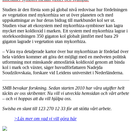
Studien är den första som på global nivå redovisar hur fördelningen
av vegetation med mykorrhiza ser ut över planeten och med
uppskattningar av hur deras bidrag till markbundet kol ser ut.
Studien visar att ekosystem med mykorrhiza-symbioser kan lagra
mycket mer koldioxid i marken. Ett system med mykorrhiza lagrar i
storleksordningen 350 gigaton kol globalt jämfört med bara 29
gigaton lagrade i vegetation utan mykorrhiza.
– Våra nya detaljerade kartor över hur mykorrhizan är fördelad över
hela världen kommer att göra det möjligt med en medveten politisk
utformning mot minskande atmosfärisk koldioxid genom att binda
kol i mark och växter, säger huvudförfattaren Nadejda
Soudzilovskaia, forskare vid Leidens universitet i Nederländerna.
SMB bevakar forskning. Sedan starten 2010 har våra utgifter helt
täckts av oss skribenter. Nu vill vi utveckla hemsidan och vårt arbete
– och vi hoppas att du vill hjälpa oss.
Swisha en slant till 123 270 12 33 för att stötta vårt arbete.
>Läs mer om vad vi vill göra här