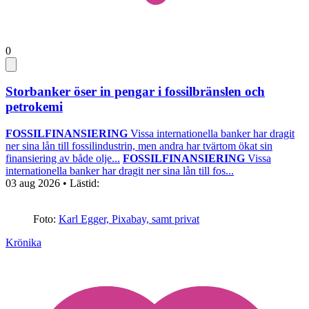
0
Storbanker öser in pengar i fossilbränslen och
petrokemi
FOSSILFINANSIERING
Vissa internationella banker har dragit
ner sina lån till fossilindustrin, men andra har tvärtom ökat sin
finansiering av både olje...
FOSSILFINANSIERING
Vissa
internationella banker har dragit ner sina lån till fos...
03 aug 2026
• Lästid:
Foto:
Karl Egger, Pixabay, samt privat
Krönika