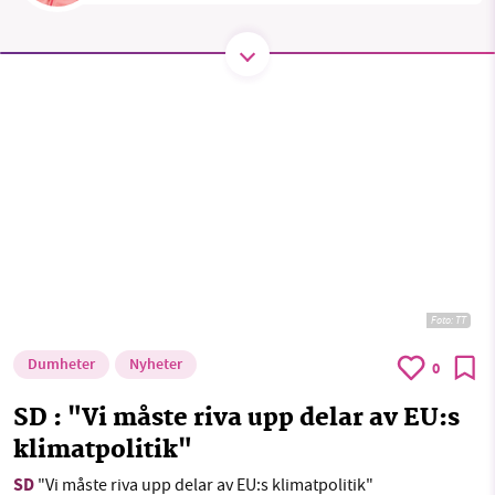
Threads
LinkedIn
SMB kämpar för en hållbar framtid. Sedan
starten 2010 har vår ideella redaktion drivit
miljödebatten framåt genom
nyhetsbevakning och granskningar. Nu vill vi
utveckla vårt arbete – och vi hoppas att du
vill hjälpa oss.
Stötta vårt arbete genom att swisha en slant till
Foto: TT
1231368703
Dumheter
Nyheter
0
Läs vad vi vill göra
SD : "Vi måste riva upp delar av EU:s
klimatpolitik"
SD
"Vi måste riva upp delar av EU:s klimatpolitik"