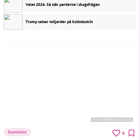
Valet 2026: Så står partierna i skogsfrågan
Trump satsar miljarder på kolindustrin
Foto:
Per Pettersson (CC By 2.0)
Dumheter
0