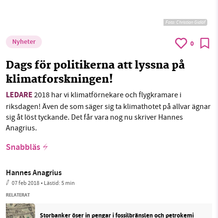
Foto:
Christian Gidlöf
Nyheter
0
Dags för politikerna att lyssna på
klimatforskningen!
LEDARE
2018 har vi klimatförnekare och flygkramare i
riksdagen! Även de som säger sig ta klimathotet på allvar ägnar
sig åt löst tyckande. Det får vara nog nu skriver Hannes
Anagrius.
Snabbläs
Hannes Anagrius
07 feb 2018
• Lästid:
5 min
RELATERAT
Storbanker öser in pengar i fossilbränslen och petrokemi