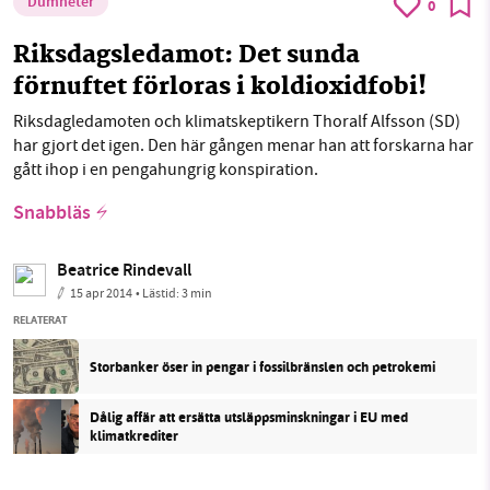
Dumheter
0
Riksdagsledamot: Det sunda
förnuftet förloras i koldioxidfobi!
Riksdagledamoten och klimatskeptikern Thoralf Alfsson (SD)
har gjort det igen. Den här gången menar han att forskarna har
gått ihop i en pengahungrig konspiration.
Snabbläs
Beatrice Rindevall
15 apr 2014
• Lästid:
3 min
RELATERAT
Storbanker öser in pengar i fossilbränslen och petrokemi
Dålig affär att ersätta utsläppsminskningar i EU med
klimatkrediter