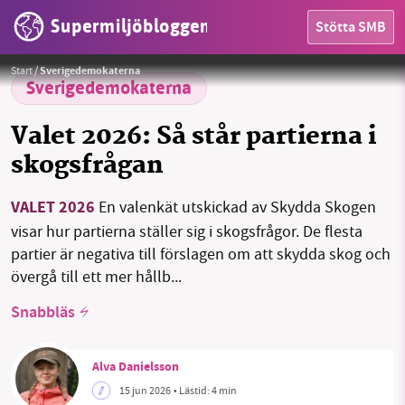
Supermiljöbloggen
Stötta SMB
Foto: Privat/Skydda skogen
Start
/
Sverigedemokaterna
Sverigedemokaterna
HEM
Valet 2026: Så står partierna i
skogsfrågan
OMRÅDEN
VALET 2026
En valenkät utskickad av Skydda Skogen
MILJÖFAKTA
visar hur partierna ställer sig i skogsfrågor. De flesta
OM OSS
partier är negativa till förslagen om att skydda skog och
övergå till ett mer hållb...
Snabbläs
Sök
Sparade inlägg
Tipsa oss
Alva Danielsson
Facebook
Instagram
BlueSky
15 jun 2026
• Lästid:
4 min