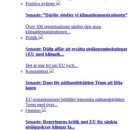
Positiva nyheter
Senaste:
”Därför stödjer vi klimatdemonstrationen”
Över 100 organisationer stödjer den stora
klimatdemonstrationen...
Politik
Senaste:
Dålig affär att ersätta utsläppsminskningar
i EU med klimatk...
Det är inte fel när EU (och...
Konsumtion
Senaste:
Dags för näthandelsjätten Temu att följa
lagen
EU-kommissionen bötfäller kinesiska näthandelsjätten
Temu med över...
Opinion
Senaste:
Regeringens kritik mot EU för sänkta
utsläppskrav klingar fa...