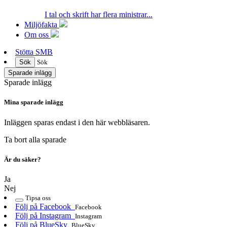
I tal och skrift har flera ministrar...
Miljöfakta
Om oss
Stötta SMB
Sök
Sök
Sparade inlägg
Sparade inlägg
Mina sparade inlägg
Inläggen sparas endast i den här webbläsaren.
Ta bort alla sparade
Är du säker?
Ja
Nej
Tipsa oss
Följ på Facebook
Facebook
Följ på Instagram
Instagram
Följ på BlueSky
BlueSky