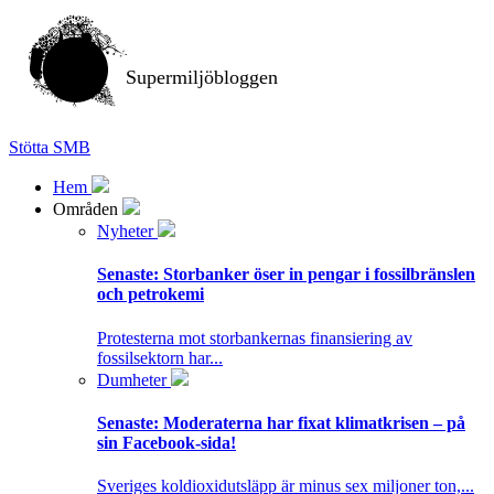
Supermiljöbloggen
Stötta SMB
Hem
Områden
Nyheter
Senaste:
Storbanker öser in pengar i fossilbränslen
och petrokemi
Protesterna mot storbankernas finansiering av
fossilsektorn har...
Dumheter
Senaste:
Moderaterna har fixat klimatkrisen – på
sin Facebook-sida!
Sveriges koldioxidutsläpp är minus sex miljoner ton,...