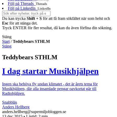
Följ på Threads
Threads
Följ på LinkedIn
LinkedIn
Du kan trycka
Shift + S
för att få fram sökfältet när som helst och
Esc
för att stänga det.
Tryck ENTER för fler resultat, då kan du även förfina din sökning.
Stäng
Start
/
Teddybears STHLM
Stäng
Teddybears STHLM
I dag startar Musikhjälpen
Ingen ska behöva fly undan klimatet - det är årets tema för
Musikhjälpen, där alla insamlade pengar oavkortat går till
Radiohjälpen.
Snabbläs
Anders Hellberg
anders.hellberg@supermiljobloggen.se
13 dec 2015
• Lästid:
2 min