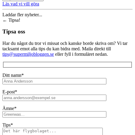
Läs vad vi vill göra
Laddar fler nyheter...
←
Tipsa!
Tipsa oss
Har du något du tror vi missat och kanske borde skriva om? Vi tar
tacksamt emot alla tips du kan bidra med. Maila direkt till
tips@supermiljobloggen.se
eller fyll i formuläret nedan.
Ditt namn*
E-post*
Ämne*
Tips*