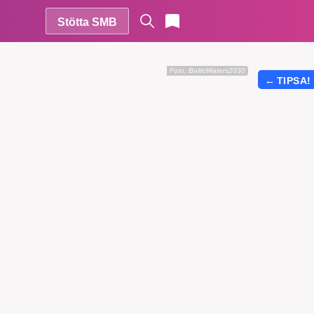
Stötta SMB
Foto: BalticWaters2030
←
TIPSA!
r vår
vårt