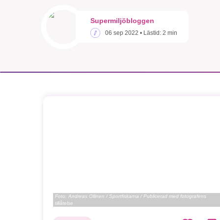
Supermiljöbloggen
06 sep 2022
• Lästid:
2 min
Foto:
Andreas Ollinen / Sportfiskarna / Publicerad med fotografens
tillåtelse