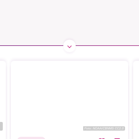
1231368703
Läs vad vi vill göra
Foto:
NOAA/CBNMS CC2.0