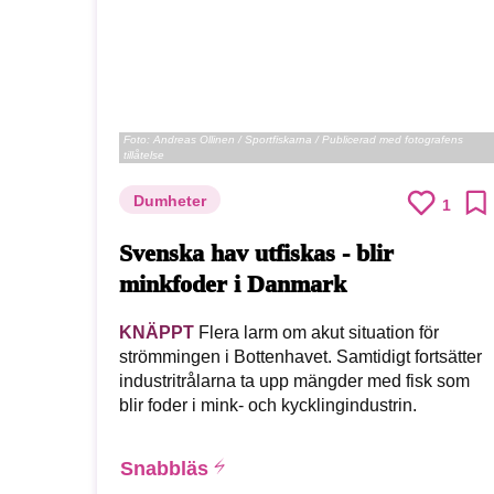
Foto:
Andreas Ollinen / Sportfiskarna / Publicerad med fotografens
tillåtelse
Dumheter
1
Svenska hav utfiskas - blir
minkfoder i Danmark
KNÄPPT
Flera larm om akut situation för
strömmingen i Bottenhavet. Samtidigt fortsätter
industritrålarna ta upp mängder med fisk som
blir foder i mink- och kycklingindustrin.
Snabbläs