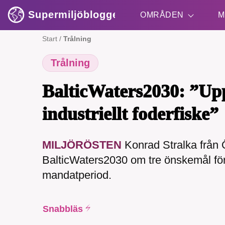
Supermiljöbloggen
OMRÅDEN
M
Start
/
Trålning
Trålning
Shift + S
BalticWaters2030: ”U
industriellt foderfiske”
MILJÖRÖSTEN
Konrad Stralka från Ö
SMB 
BalticWaters2030 om tre önskemål för 
nyh
mandatperiod.
Snabbläs