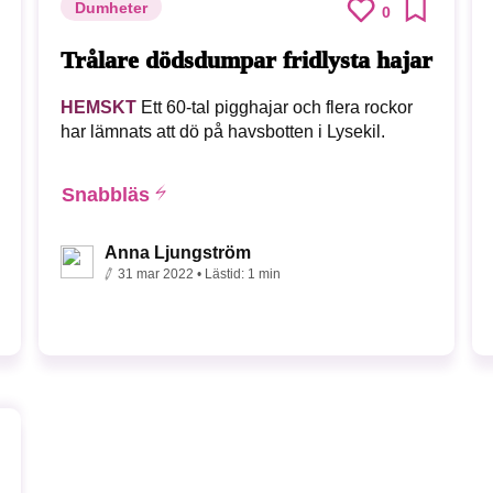
Dumheter
0
Trålare dödsdumpar fridlysta hajar
HEMSKT
Ett 60-tal pigghajar och flera rockor
har lämnats att dö på havsbotten i Lysekil.
Snabbläs
Anna Ljungström
31 mar 2022
• Lästid:
1 min