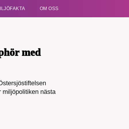
ILJÖFAKTA
OM OSS
Esc
pphör med
stersjöstiftelsen
kämpar för en hållbar framtid. Sedan starten 2010 ha
miljöpolitiken nästa
ideella redaktion drivit miljödebatten framåt genom
etsbevakning och granskningar. Nu vill vi utveckla 
arbete – och vi hoppas att du vill hjälpa oss.
Stötta vårt arbete genom att swisha en slant till