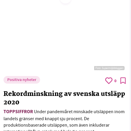
SMB kämpar för en hållbar framtid. Sedan
starten 2010 har vår ideella redaktion drivit
miljödebatten framåt genom
nyhetsbevakning och granskningar. Nu vill vi
utveckla vårt arbete – och vi hoppas att du
vill hjälpa oss.
Foto: Supermiljöbloggen
Stötta vårt arbete genom att swisha en slant till
Positiva nyheter
0
1231368703
Rekordminskning av svenska utsläpp
2020
Läs vad vi vill göra
TOPPSIFFROR
Under pandemiåret minskade utsläppen inom
landets gränser med knappt sju procent. De
produktionsbaserade utsläppen, som även inkluderar