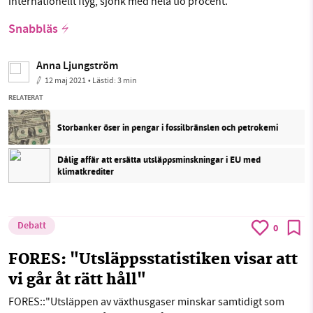
internationellt flyg, sjönk med hela tio procent.
Snabbläs
Anna Ljungström
12 maj 2021
• Lästid:
3 min
RELATERAT
Storbanker öser in pengar i fossilbränslen och petrokemi
Dålig affär att ersätta utsläppsminskningar i EU med
klimatkrediter
Debatt
0
FORES: "Utsläppsstatistiken visar att
vi går åt rätt håll"
FORES::"Utsläppen av växthusgaser minskar samtidigt som