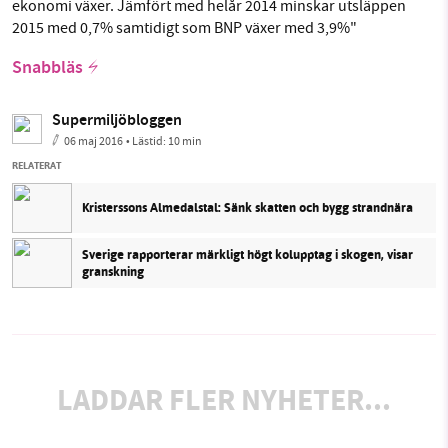
ekonomi växer. Jämfört med helår 2014 minskar utsläppen
2015 med 0,7% samtidigt som BNP växer med 3,9%"
Snabbläs
Supermiljöbloggen
06 maj 2016
• Lästid:
10 min
RELATERAT
Kristerssons Almedalstal: Sänk skatten och bygg strandnära
Sverige rapporterar märkligt högt kolupptag i skogen, visar
granskning
LADDAR FLER NYHETER...