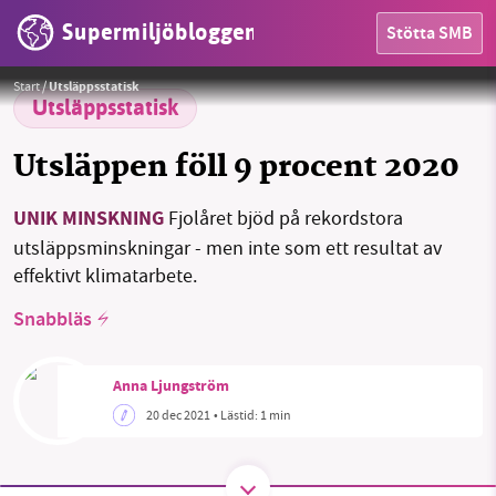
Supermiljöbloggen
Stötta SMB
Foto:
Quartzla / Pixabay License
HEM
Start
/
Utsläppsstatisk
Utsläppsstatisk
OMRÅDEN
Utsläppen föll 9 procent 2020
MILJÖFAKTA
UNIK MINSKNING
Fjolåret bjöd på rekordstora
OM OSS
utsläppsminskningar - men inte som ett resultat av
effektivt klimatarbete.
Snabbläs
Sök
Sparade inlägg
Tipsa oss
Anna Ljungström
Facebook
Instagram
BlueSky
20 dec 2021
• Lästid:
1 min
Threads
LinkedIn