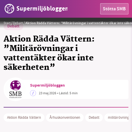
Supermiljöbloggen
Stötta SMB
Militärövningar i dricksvattentäkter skapar inte säkerhet, skriver Christer Haagman och Caroline Millberg i
Aktion Rädda Vättern.
Foto: Privat
Start
/
Debatt
/
Aktion Rädda Vättern: ”Militärövningar i vattentäkter ökar inte säk
Debatt
Aktion Rädda Vättern:
”Militärövningar i
vattentäkter ökar inte
säkerheten”
HEM
Supermiljöbloggen
OMRÅDEN
23 maj 2026
• Lästid:
5 min
MILJÖFAKTA
OM OSS
Aktion Rädda Vättern
Århuskonventionen
Debatt
militärövninga