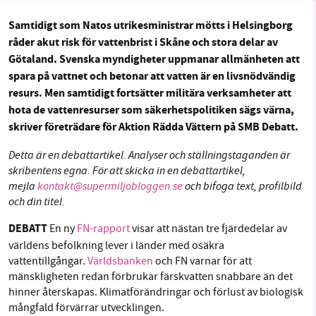
Sök
Sparade inlägg
Tipsa oss
Samtidigt som Natos utrikesministrar mötts i Helsingborg
råder akut risk för vattenbrist i Skåne och stora delar av
Facebook
Instagram
BlueSky
SMB kämpar för en hållbar framtid. Sedan
Götaland. Svenska myndigheter uppmanar allmänheten att
starten 2010 har vår ideella redaktion drivit
spara på vattnet och betonar att vatten är en livsnödvändig
miljödebatten framåt genom
Threads
LinkedIn
resurs. Men samtidigt fortsätter militära verksamheter att
nyhetsbevakning och granskningar. Nu vill vi
hota de vattenresurser som säkerhetspolitiken sägs värna,
utveckla vårt arbete – och vi hoppas att du
skriver företrädare för Aktion Rädda Vättern på SMB Debatt.
vill hjälpa oss.
Detta är en debattartikel. Analyser och ställningstaganden är
skribentens egna. För att skicka in en debattartikel,
Stötta vårt arbete genom att swisha en slant till
mejla
kontakt@supermiljobloggen.se
och bifoga text, profilbild
och din titel.
1231368703
DEBATT
En ny
FN-rapport
visar att nästan tre fjärdedelar av
Läs vad vi vill göra
världens befolkning lever i länder med osäkra
vattentillgångar.
Världsbanken
och FN varnar för att
mänskligheten redan förbrukar färskvatten snabbare än det
hinner återskapas. Klimatförändringar och förlust av biologisk
mångfald förvärrar utvecklingen.