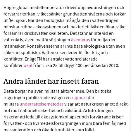
Högre global medeltemperatur driver upp avdunstningen och
förvärrar torkan, vilket sänker grundvattennivåerna och torkar
ut fler sjöar. När den biologiska mångfalden i vattendragen
minskar rubbas ekosystemen och bakterietillväxten ökar, vilket
försämrar dricksvattenkvaliteten. Det stannar inte vid en
vattenkris, även matförsörjningen
äventyras
för miljarder
människor. Konsekvenserna är inte bara ekologiska utan även
säkerhetspolitiska. Vattenkrisen leder till fler krig och
konflikter. Enligt FN har antalet vattenrelaterade
konflikter
ökat
från cirka 25 till drygt 400 per år sedan 2010.
Andra länder har insett faran
Detta börjar nu även militära aktörer inse. Den brittiska
regeringen publicerade nyligen en
rapport
där
militära
underrättelsemetoder
visar att naturkrisen är ett direkt
hot mot nationell säkerhet och välstånd. Artutrotningen
riskerar att leda till ekosystemkollapser och förvärrade kriser
för vatten- och livsmedelsförsörjningen inom bara fem år, med
massmigration och ökade konflikter som följd.