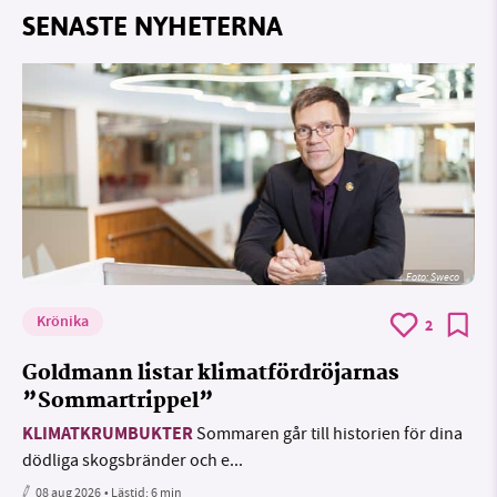
SENASTE NYHETERNA
Foto: Sweco
Krönika
2
Goldmann listar klimatfördröjarnas
”Sommartrippel”
KLIMATKRUMBUKTER
Sommaren går till historien för dina
dödliga skogsbränder och e...
08 aug 2026
• Lästid:
6 min