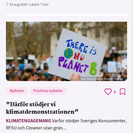
02 aug 2026
• Lästid:
7 min
Foto:
Kevin Snyman/Pixabay Licence
Nyheter
Positiva nyheter
2
”Därför stödjer vi
klimatdemonstrationen”
KLIMATENGAGEMANG
Varför stödjer Sveriges Konsumenter,
RFSU och Clowner utan grän...