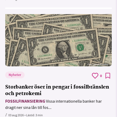
Foto:
geralt/Pixabay
Nyheter
0
Storbanker öser in pengar i fossilbränslen
och petrokemi
FOSSILFINANSIERING
Vissa internationella banker har
dragit ner sina lån till fos...
03 aug 2026
• Lästid:
3 min