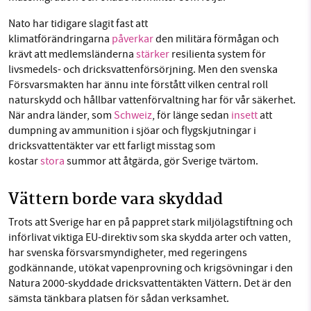
Nato har tidigare slagit fast att
klimatförändringarna
påverkar
den militära förmågan och
krävt att medlemsländerna
stärker
resilienta system för
livsmedels- och dricksvattenförsörjning. Men den svenska
Försvarsmakten har ännu inte förstått vilken central roll
naturskydd och hållbar vattenförvaltning har för vår säkerhet.
När andra länder, som
Schweiz
, för länge sedan
insett
att
dumpning av ammunition i sjöar och flygskjutningar i
dricksvattentäkter var ett farligt misstag som
kostar
stora
summor att åtgärda, gör Sverige tvärtom.
Vättern borde vara skyddad
Trots att Sverige har en på pappret stark miljölagstiftning och
införlivat viktiga EU-direktiv som ska skydda arter och vatten,
har svenska försvarsmyndigheter, med regeringens
godkännande, utökat vapenprovning och krigsövningar i den
Natura 2000-skyddade dricksvattentäkten Vättern. Det är den
sämsta tänkbara platsen för sådan verksamhet.