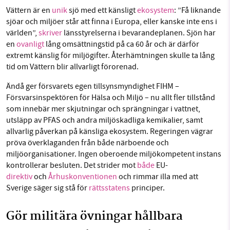
Vättern är en
unik
sjö med ett känsligt
ekosystem
: ”Få liknande
sjöar och miljöer står att finna i Europa, eller kanske inte ens i
världen”,
skriver
länsstyrelserna i bevarandeplanen. Sjön har
en
ovanligt
lång omsättningstid på ca 60 år och är därför
extremt känslig för miljögifter. Återhämtningen skulle ta lång
tid om Vättern blir allvarligt förorenad.
Ändå ger försvarets egen tillsynsmyndighet FIHM –
Försvarsinspektören för Hälsa och Miljö – nu allt fler tillstånd
som innebär mer skjutningar och sprängningar i vattnet,
utsläpp av PFAS och andra miljöskadliga kemikalier, samt
allvarlig påverkan på känsliga ekosystem. Regeringen vägrar
pröva överklaganden från både närboende och
miljöorganisationer. Ingen oberoende miljökompetent instans
kontrollerar besluten. Det strider mot
både
EU-
direktiv
och
Århuskonventionen
och rimmar illa med att
Sverige säger sig stå för
rättsstatens
principer.
Gör militära övningar hållbara