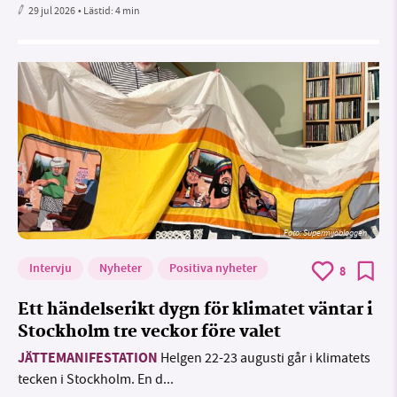
29 jul 2026
• Lästid:
4 min
Foto: Supermijöbloggen
Intervju
Nyheter
Positiva nyheter
8
Ett händelserikt dygn för klimatet väntar i
Stockholm tre veckor före valet
JÄTTEMANIFESTATION
Helgen 22-23 augusti går i klimatets
tecken i Stockholm. En d...