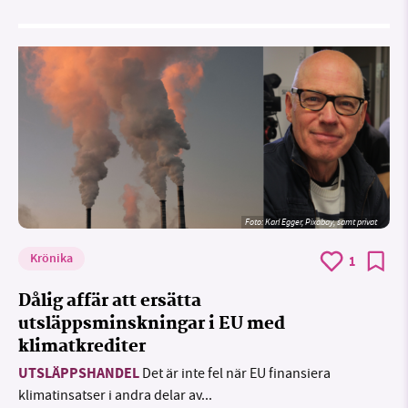
Foto:
Karl Egger, Pixabay, samt privat
Krönika
1
Dålig affär att ersätta
utsläppsminskningar i EU med
klimatkrediter
UTSLÄPPSHANDEL
Det är inte fel när EU finansiera
klimatinsatser i andra delar av...