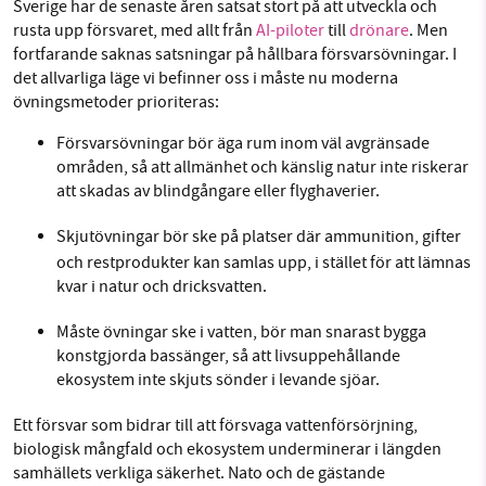
Sverige har de senaste åren satsat stort på att utveckla och
rusta upp försvaret, med allt från
AI-piloter
till
drönare
. Men
fortfarande saknas satsningar på hållbara försvarsövningar. I
det allvarliga läge vi befinner oss i måste nu moderna
övningsmetoder prioriteras:
Försvarsövningar bör äga rum inom väl avgränsade
områden, så att allmänhet och känslig natur inte riskerar
att skadas av blindgångare eller flyghaverier.
Skjutövningar bör ske på platser där
ammunition, gifter
och restprodukter kan samlas upp, i stället för att lämnas
kvar i natur och dricksvatten.
Måste övningar ske i vatten, bör man snarast bygga
konstgjorda bassänger, så att livsuppehållande
ekosystem inte skjuts sönder i levande sjöar.
Ett försvar som bidrar till att försvaga vattenförsörjning,
biologisk mångfald och ekosystem underminerar i längden
samhällets verkliga säkerhet. Nato och de gästande