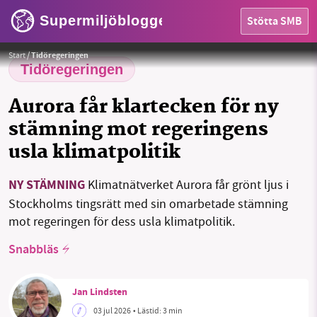
Supermiljöbloggen
Stötta SMB
Glädje bland aktivister i Nederländerna efter framgång i domstol - nu väntar ny prövning för Aurora i svenska
tingsrätten.
Foto: Weald Action Group
Start
/
Tidöregeringen
Tidöregeringen
Aurora får klartecken för ny
stämning mot regeringens
usla klimatpolitik
HEM
NY STÄMNING
Klimatnätverket Aurora får grönt ljus i
Stockholms tingsrätt med sin omarbetade stämning
OMRÅDEN
mot regeringen för dess usla klimatpolitik.
MILJÖFAKTA
Snabbläs
OM OSS
Jan Lindsten
03 jul 2026
• Lästid:
3 min