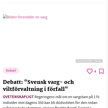
Foto:
David Mark / Pixabay
Debatt
4
Debatt: "Svensk varg- och
viltförvaltning i förfall"
OVETENSKAPLIGT
Regeringens mål om en vargstam på 170
individer mot dagens 350 kan bli dödsstöten för den redan
svårt inavlade stammen, skriver Birgitte Kropf, Svenska