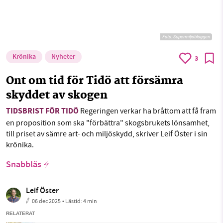
Foto: Supermiljöbloggen
Krönika
Nyheter
3
Ont om tid för Tidö att försämra
skyddet av skogen
TIDSBRIST FÖR TIDÖ
Regeringen verkar ha bråttom att få fram
en proposition som ska "förbättra" skogsbrukets lönsamhet,
till priset av sämre art- och miljöskydd, skriver Leif Öster i sin
krönika.
Snabbläs
Leif Öster
06 dec 2025
• Lästid:
4 min
RELATERAT