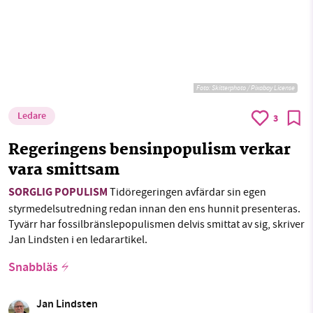
Foto:
Skitterphoto / Pixabay License
Ledare
3
Regeringens bensinpopulism verkar
vara smittsam
SORGLIG POPULISM
Tidöregeringen avfärdar sin egen
styrmedelsutredning redan innan den ens hunnit presenteras.
Tyvärr har fossilbränslepopulismen delvis smittat av sig, skriver
Jan Lindsten i en ledarartikel.
Snabbläs
Jan Lindsten