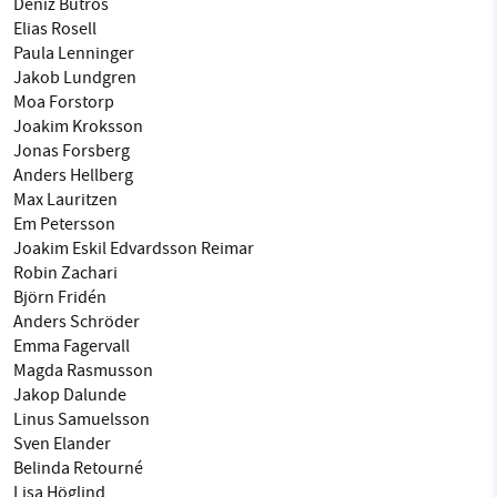
Deniz Butros
Elias Rosell
Paula Lenninger
Jakob Lundgren
Moa Forstorp
Joakim Kroksson
Jonas Forsberg
Anders Hellberg
Max Lauritzen
Em Petersson
Joakim Eskil Edvardsson Reimar
Robin Zachari
Björn Fridén
Anders Schröder
Emma Fagervall
Magda Rasmusson
Jakop Dalunde
Linus Samuelsson
Sven Elander
Belinda Retourné
Lisa Höglind