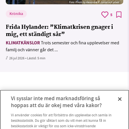
Foto:
Photo by Alexandre P. Junior och privat
Krönika
5
Frida Hylander: ”Klimatkrisen gnager i
mig, ett ständigt sår”
KLIMATKÄNSLOR
Trots semester och fina upplevelser med
familj och vänner går det ...
26 jul 2026
• Lästid:
5 min
Vi sysslar inte med marknadsföring så
hoppas att du är okej med våra kakor?
Vi använder cookies för att förbättra din upplevelse och samla in
besöksstatistik. Du gör såklart som du vill men att kunna få in
besöksstatistik är viktigt för oss som icke-vinstdrivande