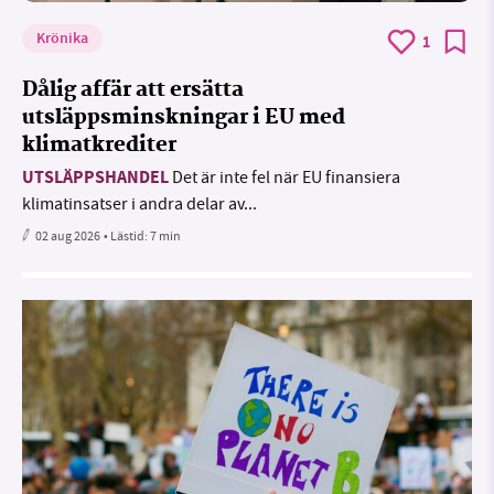
Krönika
1
Dålig affär att ersätta
utsläppsminskningar i EU med
klimatkrediter
UTSLÄPPSHANDEL
Det är inte fel när EU finansiera
klimatinsatser i andra delar av...
02 aug 2026
• Lästid:
7 min