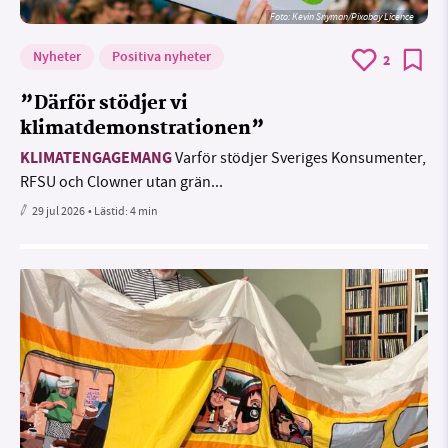
Foto:
Kevin Snyman/Pixabay Licence
Nyheter
Positiva nyheter
2
”Därför stödjer vi
klimatdemonstrationen”
KLIMATENGAGEMANG
Varför stödjer Sveriges Konsumenter,
RFSU och Clowner utan grän...
29 jul 2026
• Lästid:
4 min