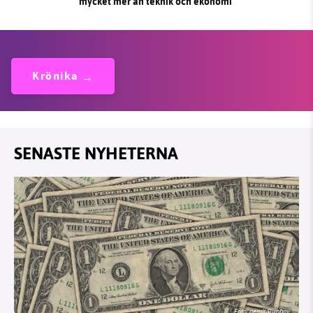
mycket mer än teknik och ekonomi
Krönika
SENASTE NYHETERNA
Foto:
geralt/Pixabay