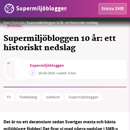
Supermiljöbloggen
Stötta SMB
Start
/
Krönika
/
Supermiljöbloggen 10 år: ett historiskt nedslag
Krönika
Supermiljöbloggen 10 år: ett
historiskt nedslag
Supermiljöbloggen
HEM
19 okt 2020
• Lästid:
3 min
OMRÅDEN
MILJÖFAKTA
Fir
Födelsedag
Jubileum
Supermiljöbloggen
OM OSS
Det är nu ett decennium sedan Sveriges mesta och bästa
miljöblogg föddes! Det firar vi med några nedslag i SMB:s