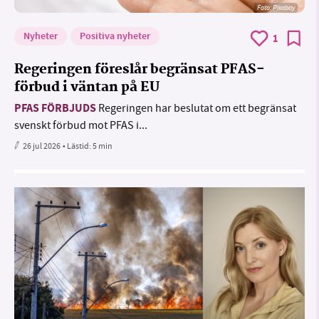
Foto:
Pixabay
Nyheter
Positiva nyheter
1
Regeringen föreslår begränsat PFAS-
förbud i väntan på EU
PFAS FÖRBJUDS
Regeringen har beslutat om ett begränsat
svenskt förbud mot PFAS i...
26 jul 2026
• Lästid:
5 min