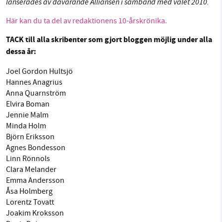
lanserades av dåvarande Alliansen i samband med valet 2010.
Här kan du ta del av redaktionens 10-årskrönika.
TACK till alla skribenter som gjort bloggen möjlig under alla
dessa år:
Joel Gordon Hultsjö
Hannes Anagrius
Anna Quarnström
Elvira Boman
Jennie Malm
Minda Holm
Björn Eriksson
Agnes Bondesson
Linn Rönnols
Clara Melander
Emma Andersson
Åsa Holmberg
Lorentz Tovatt
Joakim Kroksson