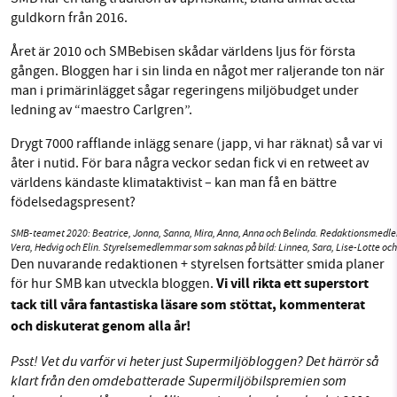
guldkorn från 2016.
Året är 2010 och SMBebisen skådar världens ljus för första
gången. Bloggen har i sin linda en något mer raljerande ton när
man i primärinlägget sågar regeringens miljöbudget under
ledning av “maestro Carlgren”.
Drygt 7000 rafflande inlägg senare (japp, vi har räknat) så var vi
åter i nutid. För bara några veckor sedan fick vi en retweet av
världens kändaste klimataktivist – kan man få en bättre
födelsedagspresent?
SMB-teamet 2020: Beatrice, Jonna, Sanna, Mira, Anna, Anna och Belinda. Redaktionsmedl
Vera, Hedvig och Elin. Styrelsemedlemmar som saknas på bild: Linnea, Sara, Lise-Lotte och
Den nuvarande redaktionen + styrelsen fortsätter smida planer
Vi vill rikta ett superstort
för hur SMB kan utveckla bloggen.
tack till våra fantastiska läsare som stöttat, kommenterat
och diskuterat genom alla år!
Psst! Vet du varför vi heter just Supermiljöbloggen? Det härrör så
klart från den omdebatterade Supermiljöbilspremien som