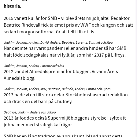
Sök
Sparade inlägg
Tipsa oss
historia.
2015 var ett kul år för SMB – vi blev årets miljöhjälte! Redaktör
Facebook
Instagram
BlueSky
SMB kämpar för en hållbar framtid. Sedan
Beatrice Rindevall fick ta emot pris av WWF och kungen och satt
starten 2010 har vår ideella redaktion drivit
sedan i morgonsofforna för att tell it like it is.
Threads
LinkedIn
miljödebatten framåt genom
Joakim, Joakim, Anders, David, Anders, Beatrice, Lorentz, Samuel och Moa.
nyhetsbevakning och granskningar. Nu vill vi
När det inte har varit pandemi eller andra hinder så har SMB
utveckla vårt arbete – och vi hoppas att du
haft födelsedagskalas när vi fyllt år, som här 2017 på Liffeys.
vill hjälpa oss.
Joakim, Joakim, Anders, Lorentz och Max.
2012 var det Almedalspremiär för bloggen. Vi vann Årets
Stötta vårt arbete genom att swisha en slant till
Almedalsblogg!
Joakim, Joakim, Anders, Max, Beatrice, Belinda, Anders, Emma och Björn.
1231368703
2013 hade vi en till stora delar Stockholmsbaserad redaktion
och drack en del bärs på Chutney.
Läs vad vi vill göra
Beatrice, Joakim, Anders och Jakop.
2013 år föddes också Supermiljöbloggens styrelse i syfte att
jobba mer med strategiska frågor.
SMB har en lång tradition av aprilskämt, bland annat detta