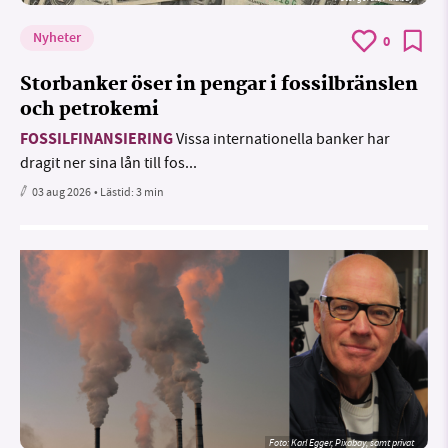
Nyheter
0
Storbanker öser in pengar i fossilbränslen
och petrokemi
FOSSILFINANSIERING
Vissa internationella banker har
dragit ner sina lån till fos...
03 aug 2026
• Lästid:
3 min
Foto:
Karl Egger, Pixabay, samt privat