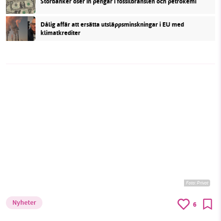
Storbanker öser in pengar i fossilbränslen och petrokemi
Dålig affär att ersätta utsläppsminskningar i EU med
klimatkrediter
Foto:
Privat
Nyheter
6