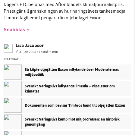
Dagens ETC belönas med Aftonbladets klimatjournalistpris.
Priset går till granskningen av hur näringslivets tankesmedja
Timbro tagit emot pengar från oljebolaget Exxon.
Snabbläs
Lisa Jacobson
31 jan 2025
• Lästid:
5 min
RELATERAT
Så köpte oljejätten Exxon inflytande över Moderaternas
miljöpolitik
Svenskt Näringslivs inflytande i media – vilseleder om
klimatet
Dokumenten som bevisar Timbros band till oljejätten Exxon
Svenskt Näringslivs kamp mot miljörörelsen: en historisk
genomgång