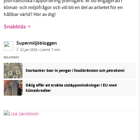
journalistiska rapportering ytterligare. Är du engagerad i
klimat- och miljöfrågor och vill bli en del av arbetet för en
hållbar värld? Hör av dig!
Snabbläs
Supermiljöbloggen
12 jan 2025
• Lästid:
7 min
RELATERAT
Storbanker öser in pengar i fossilbränslen och petrokemi
Dålig affär att ersätta utsläppsminskningar i EU med
klimatkrediter