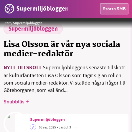
Supermiljöbloggen
Stötta SMB
Foto: Privat
Start
/
Supermiljöbloggen
Supermiljöbloggen
Lisa Olsson är vår nya sociala
medier-redaktör
NYTT TILLSKOTT
Supermiljöbloggens senaste tillskott
HEM
är kulturfantasten Lisa Olsson som tagit sig an rollen
som sociala medier-redaktör. Vi ställde några frågor till
OMRÅDEN
Göteborgaren, som väl änd...
MILJÖFAKTA
Snabbläs
OM OSS
Supermiljöbloggen
03 sep 2025
• Lästid:
3 min