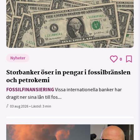
Foto:
geralt/Pixabay
Nyheter
0
Storbanker öser in pengar i fossilbränslen
och petrokemi
FOSSILFINANSIERING
Vissa internationella banker har
dragit ner sina lån till fos...
03 aug 2026
• Lästid:
3 min