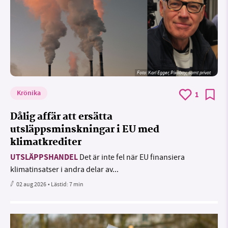
Foto:
Karl Egger, Pixabay, samt privat
Krönika
1
Dålig affär att ersätta
utsläppsminskningar i EU med
klimatkrediter
UTSLÄPPSHANDEL
Det är inte fel när EU finansiera
klimatinsatser i andra delar av...
02 aug 2026
• Lästid:
7 min