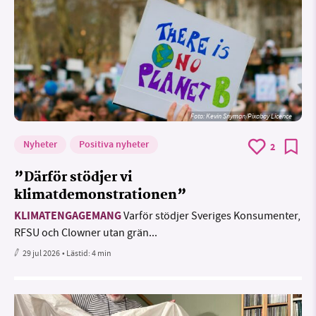
Foto:
Kevin Snyman/Pixabay Licence
Nyheter
Positiva nyheter
2
”Därför stödjer vi
klimatdemonstrationen”
KLIMATENGAGEMANG
Varför stödjer Sveriges Konsumenter,
RFSU och Clowner utan grän...
29 jul 2026
• Lästid:
4 min