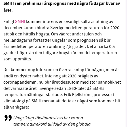
SMHI i en preliminär årsprognos med några få dagar kvar av
året.
Facebook
Instagram
BlueSky
Enligt
SMHI
kommer inte ens en ovanligt kall avslutning av
SMB kämpar för en hållbar framtid. Sedan
december kunna hindra Sverigemedeltemperaturen för 2020
starten 2010 har vår ideella redaktion drivit
Threads
LinkedIn
att bli den hittills högsta. Om vädret under julen och
miljödebatten framåt genom
mellandagarna fortsätter ungefär som prognosen så blir
nyhetsbevakning och granskningar. Nu vill vi
årsmedeltemperaturen omkring 7,5 grader. Det är cirka 0,5
utveckla vårt arbete – och vi hoppas att du
grader högre än den tidigare högsta årsmedeltemperaturen
vill hjälpa oss.
som uppmätts.
Det kommer nog inte som en överraskning för någon, men är
Stötta vårt arbete genom att swisha en slant till
ändå en dyster nyhet. Inte nog att 2020 präglats av
coronapandemin, nu blir året dessutom med stor sannolikhet
1231368703
det varmaste året i Sverige sedan 1860-talet då SMHIs
temperaturmätningar startade. Erik Kjellström, professor i
Läs vad vi vill göra
klimatologi på SMHI menar att detta är något som kommer bli
allt vanligare:
Långsiktigt förväntar vi oss fler varma
temperaturrekord till följd av den globala