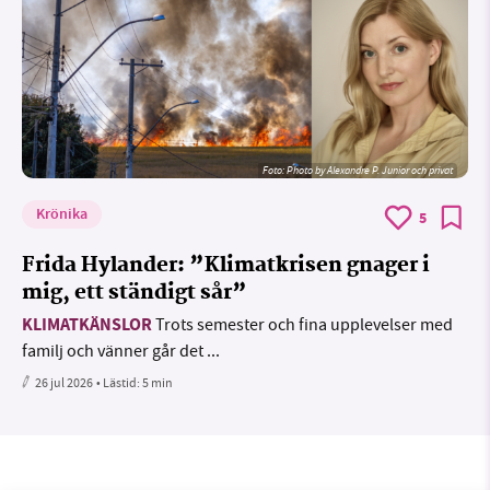
Foto:
Photo by Alexandre P. Junior och privat
Krönika
5
Frida Hylander: ”Klimatkrisen gnager i
mig, ett ständigt sår”
KLIMATKÄNSLOR
Trots semester och fina upplevelser med
familj och vänner går det ...
26 jul 2026
• Lästid:
5 min