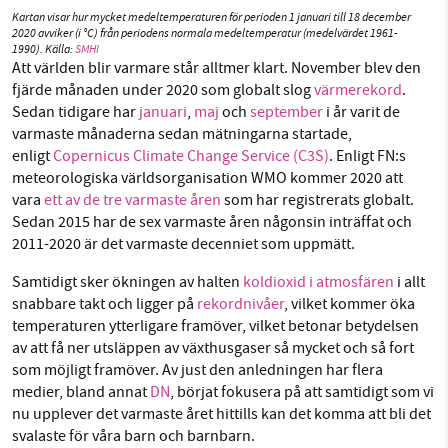
Kartan visar hur mycket medeltemperaturen för perioden 1 januari till 18 december
2020 avviker (i °C) från periodens normala medeltemperatur (medelvärdet 1961-
1990). Källa:
SMHI
Att världen blir varmare står alltmer klart. November blev den
fjärde månaden under 2020 som globalt slog
värmerekord
.
Sedan tidigare har
januari
,
maj
och
september
i år varit de
varmaste månaderna sedan mätningarna startade,
enligt
Copernicus Climate Change Service (C3S)
. Enligt FN:s
meteorologiska världsorganisation WMO kommer 2020 att
vara
ett av de tre varmaste åren
som har registrerats globalt.
Sedan 2015 har de sex varmaste åren någonsin inträffat och
2011-2020 är det varmaste decenniet som uppmätt.
Samtidigt sker ökningen av halten
koldioxid i atmosfären
i allt
snabbare takt och ligger på
rekordnivåer
, vilket kommer öka
temperaturen ytterligare framöver, vilket betonar betydelsen
av att få ner utsläppen av växthusgaser så mycket och så fort
som möjligt framöver. Av just den anledningen har flera
medier, bland annat
DN
, börjat fokusera på att samtidigt som vi
nu upplever det varmaste året hittills kan det komma att bli det
svalaste för våra barn och barnbarn.