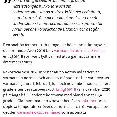
Dels att det går snabbt, det märks ju på att
vintersäsongen blir kortare och att
nederbördsmönstrena ändras. Vi får mer nederbörd,
men vi kan också få mer torka. Konsekvenserna är
väldigt stora i Sverige och områdena som gränsar till
Arktis. Det är en oroväckande situation, och det går
snabbt.
Den snabba temperaturökningen är både anmärkningsvärd
och oroande. Även 2019 blev
varmare än normalt i Sverige
,
enligt SMHI som varit tydliga med att vi går mot varmare
årstemperaturer.
Rekordvärmen 2020 innebar att tio av tolv månader var
varmare än normalt och vissa av månaderna har varit mycket
varmare – januari, februari, juni och november hade alla flera
graders temperaturöverskott.
Enligt SMHI
var november 2020
på många håll i landet rekordvarm med bland annat 18,4
grader i Gladhammar den 6 november. Även i
oktober
fick vi
uppleva temperaturer över det normala och för Europa blev
det den
varmaste oktobermånad
som uppmätts.