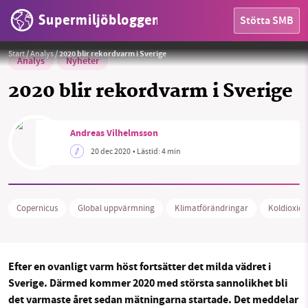
Supermiljöbloggen
Stötta SMB
Foto:
Pixabay
Start
/
Analys
/
2020 blir rekordvarm i Sverige
Analys
Nyheter
2020 blir rekordvarm i Sverige
Andreas Vilhelmsson
20 dec 2020
• Lästid:
4 min
HEM
OMRÅDEN
Copernicus
Global uppvärmning
Klimatförändringar
Koldioxid
MILJÖFAKTA
OM OSS
Efter en ovanligt varm höst fortsätter det milda vädret i
Sverige. Därmed kommer 2020 med största sannolikhet bli
det varmaste året
sedan mätningarna startade. Det meddelar
Sök
Sparade inlägg
Tipsa oss