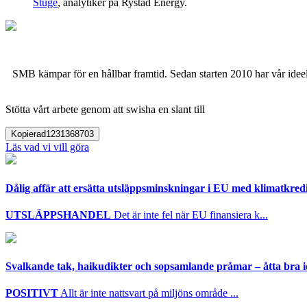
Stuge
, analytiker på Rystad Energy.
SMB kämpar för en hållbar framtid. Sedan starten 2010 har vår ideell
Stötta vårt arbete genom att swisha en slant till
Kopierad
1231368703
Läs vad vi vill göra
Dålig affär att ersätta utsläppsminskningar i EU med klimatkred
UTSLÄPPSHANDEL
Det är inte fel när EU finansiera k...
Svalkande tak, haikudikter och sopsamlande pråmar – åtta bra i
POSITIVT
Allt är inte nattsvart på miljöns område ...