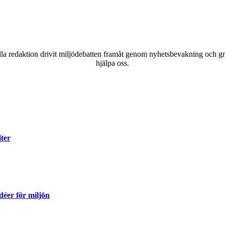
a redaktion drivit miljödebatten framåt genom nyhetsbevakning och gran
hjälpa oss.
iter
déer för miljön