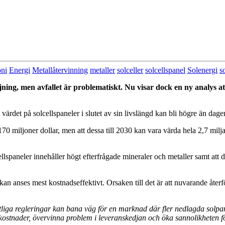
ni
Energi
Metallåtervinning
metaller
solceller
solcellspanel
Solenergi
s
jning, men avfallet är problematiskt. Nu visar dock en ny analys a
 värdet på solcellspaneler i slutet av sin livslängd kan bli högre än dag
70 miljoner dollar, men att dessa till 2030 kan vara värda hela 2,7 milja
ellspaneler innehåller högt efterfrågade mineraler och metaller samt att
 kan anses mest kostnadseffektivt. Orsaken till det är att nuvarande återfö
atliga regleringar kan bana väg för en marknad där fler nedlagda solpan
kostnader, övervinna problem i leveranskedjan och öka sannolikheten för