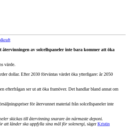
olkraft
tt återvinningen av solcellspaneler inte bara kommer att öka
ens värde.
rder dollar. Efter 2030 förväntas värdet öka ytterligare: år 2050
 den efterfrågan ser ut att öka framöver. Det handlar bland annat om
rsäljningspriser för återvunnet material från solcellspaneler inte
eler skickas till återvinning snarare än närmaste deponi.
 att länder ska uppfylla sina mål för solenergi
, säger
Kristin