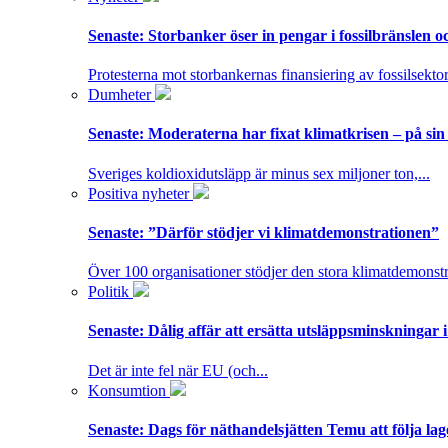
Senaste:
Storbanker öser in pengar i fossilbränslen 
Protesterna mot storbankernas finansiering av fossilsektor
Dumheter
Senaste:
Moderaterna har fixat klimatkrisen – på sin
Sveriges koldioxidutsläpp är minus sex miljoner ton,...
Positiva nyheter
Senaste:
”Därför stödjer vi klimatdemonstrationen”
Över 100 organisationer stödjer den stora klimatdemonstr
Politik
Senaste:
Dålig affär att ersätta utsläppsminskningar 
Det är inte fel när EU (och...
Konsumtion
Senaste:
Dags för näthandelsjätten Temu att följa la