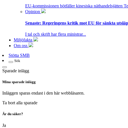
EU-kommissionen bötfäller kinesiska näthandelsjätten T
Opinion
Senaste:
Regeringens kritik mot EU för sänkta utsläpp
I tal och skrift har flera ministrar...
Miljöfakta
Om oss
Stötta SMB
Sök
Sparade inlägg
Mina sparade inlägg
Inläggen sparas endast i den här webbläsaren.
Ta bort alla sparade
Är du säker?
Ja