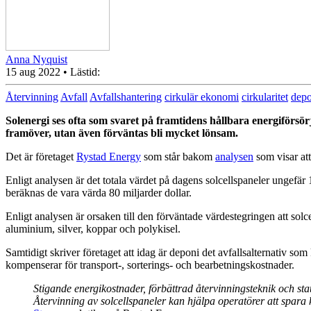
Anna Nyquist
15 aug 2022
• Lästid:
Återvinning
Avfall
Avfallshantering
cirkulär ekonomi
cirkularitet
depo
Solenergi ses ofta som svaret på framtidens hållbara energiförsör
framöver, utan även förväntas bli mycket lönsam.
Det är företaget
Rystad Energy
som står bakom
analysen
som visar att
Enligt analysen är det totala värdet på dagens solcellspaneler ungefär 1
beräknas de vara värda 80 miljarder dollar.
Enligt analysen är orsaken till den förväntade värdestegringen att solc
aluminium, silver, koppar och polykisel.
Samtidigt skriver företaget att idag är deponi det avfallsalternativ som
kompenserar för transport-, sorterings- och bearbetningskostnader.
Stigande energikostnader, förbättrad återvinningsteknik och st
Återvinning av solcellspaneler kan hjälpa operatörer att spara 