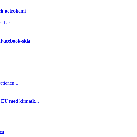
och petrokemi
n har...
 Facebook-sida!
ationen...
i EU med klimatk...
gen