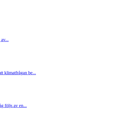
 av...
t klimatfrågan be...
 följs av en...