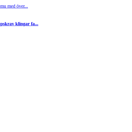
emu med över...
skrav klingar fa...