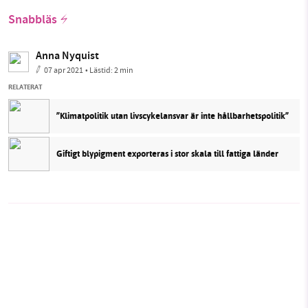
Snabbläs
Anna Nyquist
07 apr 2021
• Lästid:
2 min
RELATERAT
”Klimatpolitik utan livscykelansvar är inte hållbarhetspolitik”
Giftigt blypigment exporteras i stor skala till fattiga länder