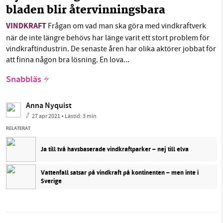
bladen blir återvinningsbara
VINDKRAFT
Frågan om vad man ska göra med vindkraftverk
när de inte längre behövs har länge varit ett stort problem för
vindkraftindustrin. De senaste åren har olika aktörer jobbat för
att finna någon bra lösning. En lova...
Snabbläs
Anna Nyquist
27 apr 2021
• Lästid:
3 min
RELATERAT
Ja till två havsbaserade vindkraftparker – nej till elva
Vattenfall satsar på vindkraft på kontinenten – men inte i
Sverige