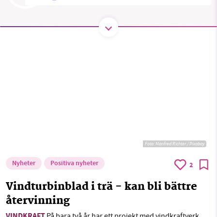
Threads
LinkedIn
SMB kämpar för en hållbar framtid. Sedan
starten 2010 har vår ideella redaktion drivit
miljödebatten framåt genom
nyhetsbevakning och granskningar. Nu vill vi
utveckla vårt arbete – och vi hoppas att du
vill hjälpa oss.
Stötta vårt arbete genom att swisha en slant till
1231368703
Foto:
Manfred Richter / Pixabay
Nyheter
Positiva nyheter
2
Läs vad vi vill göra
Vindturbinblad i trä - kan bli bättre
återvinning
VINDKRAFT
På bara två år har ett projekt med vindkraftverk