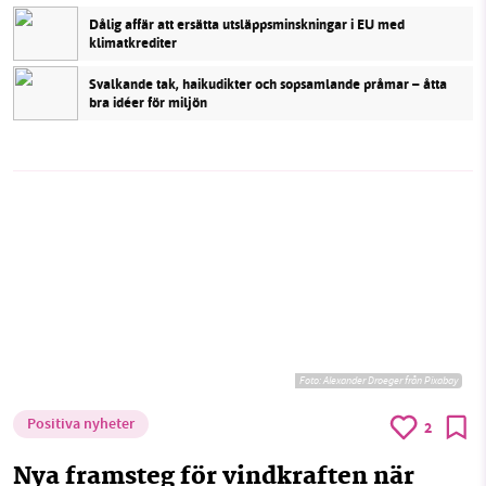
Dålig affär att ersätta utsläppsminskningar i EU med
klimatkrediter
Svalkande tak, haikudikter och sopsamlande pråmar – åtta
bra idéer för miljön
Foto:
Alexander Droeger från Pixabay
Positiva nyheter
2
Nya framsteg för vindkraften när