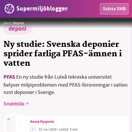
Supermiljöbloggen
Stötta SMB
Foto:
Tom Fisk / Pexels
Start
/
deponi
deponi
Ny studie: Svenska deponier
HEM
sprider farliga PFAS-ämnen i
OMRÅDEN
vatten
MILJÖFAKTA
PFAS
En ny studie från Luleå tekniska universitet
belyser miljöproblemen med PFAS-föroreningar i vatten
OM OSS
runt deponier i Sverige.
Snabbläs
Sök
Sparade inlägg
Tipsa oss
Anna Nyquist
Facebook
Instagram
BlueSky
01 nov 2024
• Lästid:
3 min