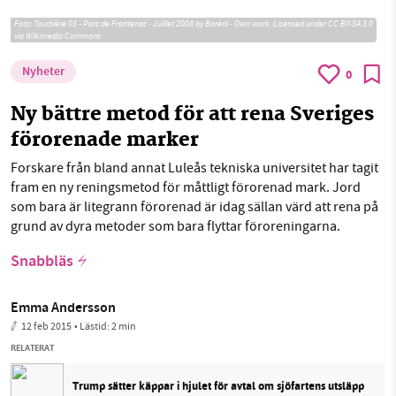
Foto:
Tourbière 03 - Parc de Frontenac - Juillet 2008 by Boréal - Own work. Licensed under CC BY-SA 3.0
via Wikimedia Commons
Nyheter
0
Ny bättre metod för att rena Sveriges
förorenade marker
Forskare från bland annat Luleås tekniska universitet har tagit
fram en ny reningsmetod för måttligt förorenad mark. Jord
som bara är litegrann förorenad är idag sällan värd att rena på
grund av dyra metoder som bara flyttar föroreningarna.
Snabbläs
Emma Andersson
12 feb 2015
• Lästid:
2 min
RELATERAT
Trump sätter käppar i hjulet för avtal om sjöfartens utsläpp