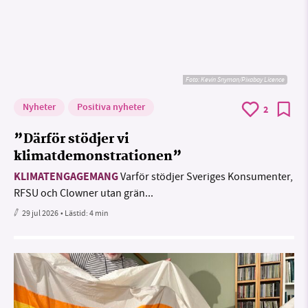
Foto:
Kevin Snyman/Pixabay Licence
Nyheter
Positiva nyheter
2
”Därför stödjer vi
klimatdemonstrationen”
KLIMATENGAGEMANG
Varför stödjer Sveriges Konsumenter,
RFSU och Clowner utan grän...
29 jul 2026
• Lästid:
4 min