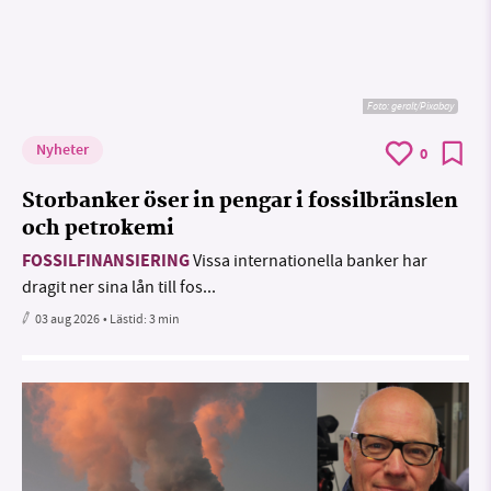
Foto:
geralt/Pixabay
Nyheter
0
Storbanker öser in pengar i fossilbränslen
och petrokemi
FOSSILFINANSIERING
Vissa internationella banker har
dragit ner sina lån till fos...
03 aug 2026
• Lästid:
3 min