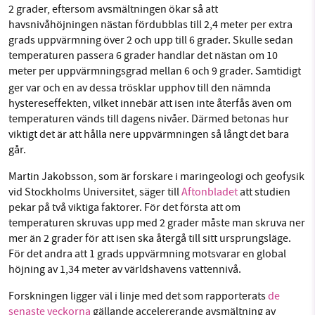
2 grader, eftersom avsmältningen ökar så att
havsnivåhöjningen nästan fördubblas till 2,4 meter per extra
grads uppvärmning över 2 och upp till 6 grader. Skulle sedan
temperaturen passera 6 grader handlar det nästan om 10
meter per uppvärmningsgrad mellan 6 och 9 grader.
Samtidigt
ger var och en av dessa trösklar upphov till den nämnda
hystereseffekten, vilket innebär att isen inte återfås även om
temperaturen vänds till dagens nivåer. Därmed betonas hur
viktigt det är att hålla nere uppvärmningen så långt det bara
går.
Martin Jakobsson, som är forskare i maringeologi och geofysik
vid Stockholms Universitet, säger till
Aftonbladet
att studien
pekar på två viktiga faktorer. För det första att om
temperaturen skruvas upp med 2 grader måste man skruva ner
mer än 2 grader för att isen ska återgå till sitt ursprungsläge.
För det andra att 1 grads uppvärmning motsvarar en global
höjning av 1,34 meter av världshavens vattennivå.
Forskningen ligger väl i linje med det som rapporterats
de
senaste veckorna
gällande
accelererande avsmältning av