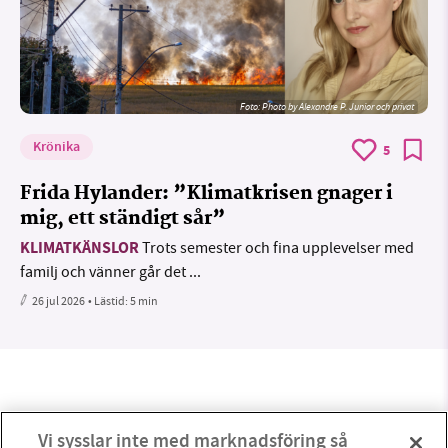
Foto:
Photo by Alexandre P. Junior och privat
Krönika
5
Frida Hylander: ”Klimatkrisen gnager i
mig, ett ständigt sår”
KLIMATKÄNSLOR
Trots semester och fina upplevelser med
familj och vänner går det ...
26 jul 2026
• Lästid:
5 min
Vi sysslar inte med marknadsföring så