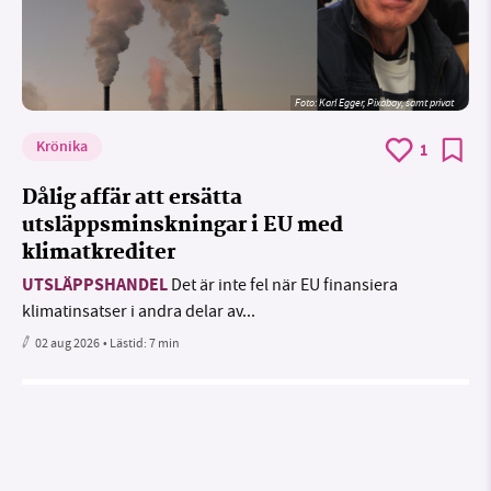
Foto:
Karl Egger, Pixabay, samt privat
Krönika
1
Dålig affär att ersätta
utsläppsminskningar i EU med
klimatkrediter
UTSLÄPPSHANDEL
Det är inte fel när EU finansiera
klimatinsatser i andra delar av...
02 aug 2026
• Lästid:
7 min