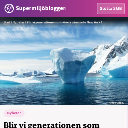
Supermiljöbloggen
Stötta SMB
Start
/
Nyheter
/
Blir vi generationen som översvämmade New York?
HEM
OMRÅDEN
MILJÖFAKTA
Foto:
Pixabay
OM OSS
Nyheter
Blir vi generationen som
Sök
Sparade inlägg
Tipsa oss