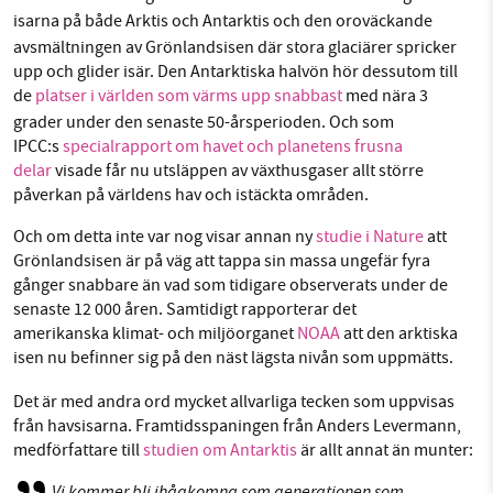
isarna på både Arktis och Antarktis och den
oroväckande
avsmältningen av Grönlandsisen där stora glaciärer spricker
upp och glider isär. Den Antarktiska halvön hör dessutom till
de
platser i världen som värms upp snabbast
med nära 3
grader under den senaste 50-årsperioden. Och som
IPCC:s
specialrapport om havet och planetens frusna
delar
visade får nu utsläppen av växthusgaser allt större
påverkan på världens hav och istäckta områden.
Och om detta inte var nog visar annan ny
studie i Nature
att
Grönlandsisen är på väg att tappa sin massa ungefär fyra
gånger snabbare än vad som tidigare observerats under de
senaste 12 000 åren. Samtidigt rapporterar det
amerikanska klimat- och miljöorganet
NOAA
att den arktiska
isen nu befinner sig på den näst lägsta nivån som
uppmätts.
Det är med andra ord mycket allvarliga tecken som uppvisas
från havsisarna. Framtidsspaningen från Anders Levermann,
medförfattare till
studien om Antarktis
är allt annat än munter:
Vi kommer bli ihågkomna som generationen som