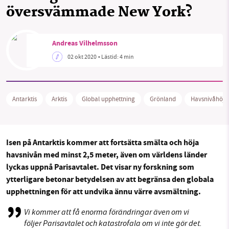
översvämmade New York?
Facebook
Instagram
BlueSky
SMB kämpar för en hållbar framtid. Sedan
Andreas Vilhelmsson
starten 2010 har vår ideella redaktion drivit
Threads
LinkedIn
02 okt 2020
• Lästid:
4 min
miljödebatten framåt genom
nyhetsbevakning och granskningar. Nu vill vi
utveckla vårt arbete – och vi hoppas att du
Antarktis
Arktis
Global upphettning
Grönland
Havsnivåhöjn
vill hjälpa oss.
Stötta vårt arbete genom att swisha en slant till
Isen på Antarktis kommer att fortsätta smälta och höja
1231368703
havsnivån med minst 2,5 meter, även om världens länder
lyckas uppnå Parisavtalet. Det visar ny forskning som
Läs vad vi vill göra
ytterligare betonar betydelsen av att begränsa den globala
upphettningen för att undvika ännu värre avsmältning.
Vi kommer att få enorma förändringar även om vi
följer Parisavtalet och katastrofala om vi inte gör det.