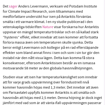
Det
säger
Anders Levermann, verksam vid Potsdam Institute
for Climate Impact Research, som tillsammans med
medförfattare undersökt hur isen på Antarktis förväntas
smälta i ett varmare klimat. I en ny studie publicerad i den
vetenskapliga tidskriften
Nature
visar forskarna hur Antarktis
uppvisar en mängd temperaturtrösklar och en så kallad stark
”hysteres” effekt, vilket innebär att isen kommer att fortsätta
förlora massa även om temperaturen skulle sjunka. Detta
beror enligt Levermann och kollegor på en rad eftersläpande
effekter som bland annat finns i isen och som i sin tur gör den
instabil när den nått vissa lägen. Detta kan komma få stora
konsekvenser, eftersom Antarktisisen består av en ismassa
motsvarande 58 meter av den globala havsnivåhöjningen.
Studien visar att isen har temperaturkänslighet som innebär
att för varje grads uppvärmning över förindustriell nivå
kommer havsnivån höjas med 1,3 meter. Det innebär att även
om Parisavtalet uppfylls kommer Antarktis is att smälta och
havsnivån att höjas med 2,5 meter. Denna höjning är dock inget
jämfört med vad som är att vänta ifall uppvärmningen passerar