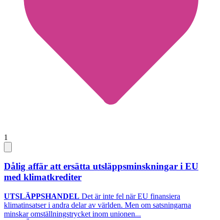
1
Dålig affär att ersätta utsläppsminskningar i EU
med klimatkrediter
UTSLÄPPSHANDEL
Det är inte fel när EU finansiera
klimatinsatser i andra delar av världen. Men om satsningarna
minskar omställningstrycket inom unionen...