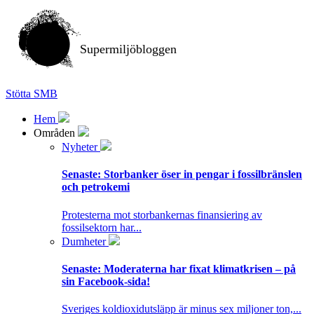
Supermiljöbloggen
Stötta SMB
Hem
Områden
Nyheter
Senaste:
Storbanker öser in pengar i fossilbränslen
och petrokemi
Protesterna mot storbankernas finansiering av
fossilsektorn har...
Dumheter
Senaste:
Moderaterna har fixat klimatkrisen – på
sin Facebook-sida!
Sveriges koldioxidutsläpp är minus sex miljoner ton,...