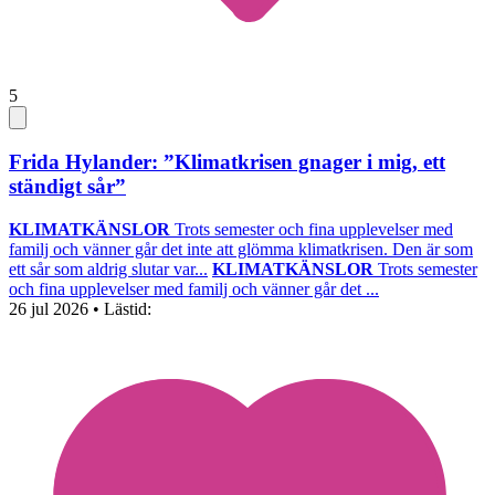
5
Frida Hylander: ”Klimatkrisen gnager i mig, ett
ständigt sår”
KLIMATKÄNSLOR
Trots semester och fina upplevelser med
familj och vänner går det inte att glömma klimatkrisen. Den är som
ett sår som aldrig slutar var...
KLIMATKÄNSLOR
Trots semester
och fina upplevelser med familj och vänner går det ...
26 jul 2026
• Lästid: