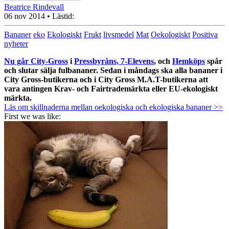
Beatrice Rindevall
06 nov 2014
• Lästid:
Bananer
eko
Ekologiskt
Frukt
livsmedel
Mat
Oekologiskt
Positiva
nyheter
Nu går City-Gross
i
Pressbyråns, 7-Elevens
, och
Hemköps
spår
och slutar sälja fulbananer. Sedan i måndags ska alla bananer i
City Gross-butikerna och i City Gross M.A.T-butikerna att
vara antingen Krav- och Fairtrademärkta eller EU-ekologiskt
märkta.
Läs om skillnaderna mellan oekologiska och ekologiska bananer >>
First we was like: