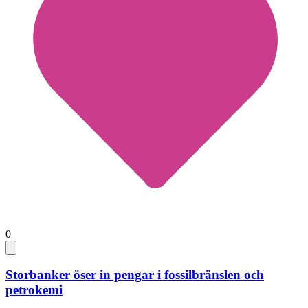
0
Storbanker öser in pengar i fossilbränslen och
petrokemi