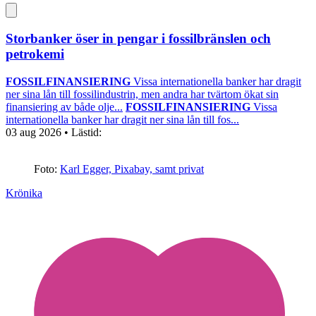
Storbanker öser in pengar i fossilbränslen och
petrokemi
FOSSILFINANSIERING
Vissa internationella banker har dragit
ner sina lån till fossilindustrin, men andra har tvärtom ökat sin
finansiering av både olje...
FOSSILFINANSIERING
Vissa
internationella banker har dragit ner sina lån till fos...
03 aug 2026
• Lästid:
Foto:
Karl Egger, Pixabay, samt privat
Krönika