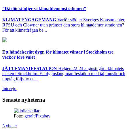
”Därför stödjer vi klimatdemonstrationen”
KLIMATENGAGEMANG
Varför stödjer Sveriges Konsumenter,
RFSU och Clowner utan gränser den stora klimatdemonstrationen?
För att klimatfrågan be...
Ett händelserikt dygn för klimatet väntar i Stockholm tre
veckor före valet
JÄTTEMANIFESTATION
Helgen 22-23 augusti går i klimatets
tecken i Stockholm. En dygnslång manifestation med tal, musik och
upptåg följs av en...
Intervju
Senaste nyheterna
Foto:
geralt/Pixabay
Nyheter