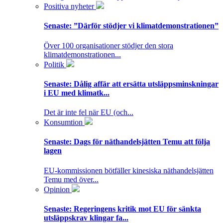
Positiva nyheter
Senaste:
”Därför stödjer vi klimatdemonstrationen”
Över 100 organisationer stödjer den stora
klimatdemonstrationen...
Politik
Senaste:
Dålig affär att ersätta utsläppsminskningar
i EU med klimatk...
Det är inte fel när EU (och...
Konsumtion
Senaste:
Dags för näthandelsjätten Temu att följa
lagen
EU-kommissionen bötfäller kinesiska näthandelsjätten
Temu med över...
Opinion
Senaste:
Regeringens kritik mot EU för sänkta
utsläppskrav klingar fa...