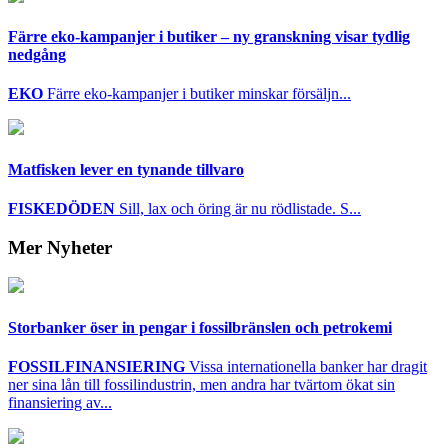
Färre eko-kampanjer i butiker – ny granskning visar tydlig
nedgång
EKO
Färre eko-kampanjer i butiker minskar försäljn...
Matfisken lever en tynande tillvaro
FISKEDÖDEN
Sill, lax och öring är nu rödlistade. S...
Mer Nyheter
Storbanker öser in pengar i fossilbränslen och petrokemi
FOSSILFINANSIERING
Vissa internationella banker har dragit
ner sina lån till fossilindustrin, men andra har tvärtom ökat sin
finansiering av...