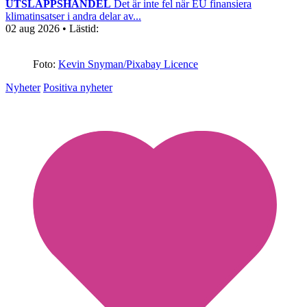
UTSLÄPPSHANDEL
Det är inte fel när EU finansiera
klimatinsatser i andra delar av...
02 aug 2026
• Lästid:
Foto:
Kevin Snyman/Pixabay Licence
Nyheter
Positiva nyheter