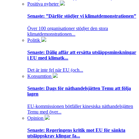
Positiva nyheter
Senaste:
”Därför stödjer vi klimatdemonstrationen”
Över 100 organisationer stödjer den stora
klimatdemonstrationen...
Politik
Senaste:
Dålig affär att ersätta utsläppsminskningar
i EU med klimatk...
Det är inte fel när EU (och...
Konsumtion
Senaste:
Dags för näthandelsjätten Temu att följa
lagen
EU-kommissionen bötfäller kinesiska näthandelsjätten
Temu med över...
Opinion
Senaste:
Regeringens kritik mot EU för sänkta
utsläppskrav klingar fa...