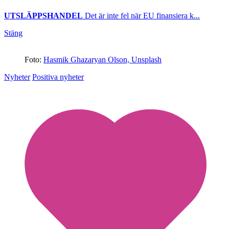
UTSLÄPPSHANDEL
Det är inte fel när EU finansiera k...
Stäng
Foto:
Hasmik Ghazaryan Olson, Unsplash
Nyheter
Positiva nyheter