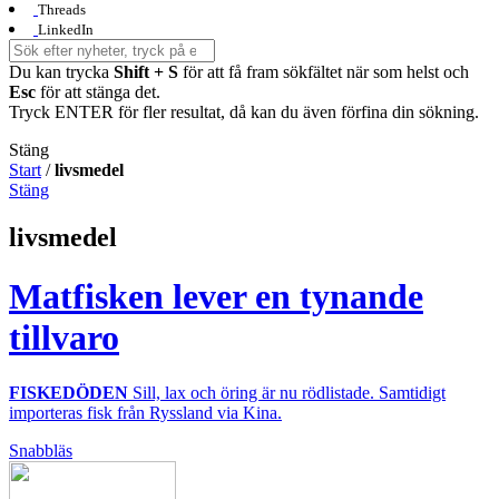
Threads
LinkedIn
Du kan trycka
Shift + S
för att få fram sökfältet när som helst och
Esc
för att stänga det.
Tryck ENTER för fler resultat, då kan du även förfina din sökning.
Stäng
Start
/
livsmedel
Stäng
livsmedel
Matfisken lever en tynande
tillvaro
FISKEDÖDEN
Sill, lax och öring är nu rödlistade. Samtidigt
importeras fisk från Ryssland via Kina.
Snabbläs