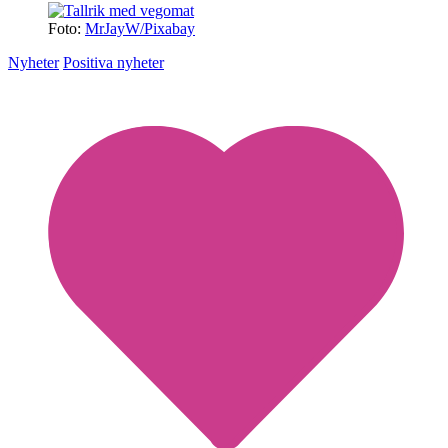
Foto:
MrJayW/Pixabay
Nyheter
Positiva nyheter