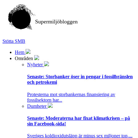
Supermiljöbloggen
Stötta SMB
Hem
Områden
Nyheter
Senaste:
Storbanker öser in pengar i fossilbränslen
och petrokemi
Protesterna mot storbankernas finansiering av
fossilsektorn har...
Dumheter
Senaste:
Moderaterna har fixat klimatkrisen – på
sin Facebook-sida!
Sveriges koldioxidutsläpp är minus sex miljoner ton,...