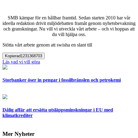
SMB kämpar för en hållbar framtid. Sedan starten 2010 har vår
ideella redaktion drivit miljödebatten framåt genom nyhetsbevakning
och granskningar. Nu vill vi utveckla vårt arbete – och vi hoppas att
du vill hjälpa oss.
Stötta vårt arbete genom att swisha en slant till
Kopierad
1231368703
Läs vad vi vill göra
Storbanker öser in pengar i fossilbränslen och petrokemi
Dålig affär att ersätta utsläppsminskningar i EU med
klimatkrediter
Mer Nyheter