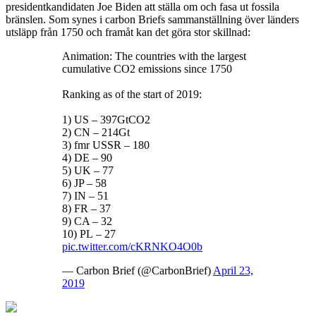
presidentkandidaten Joe Biden att ställa om och fasa ut fossila
bränslen. Som synes i carbon Briefs sammanställning över länders
utsläpp från 1750 och framåt kan det göra stor skillnad:
Animation: The countries with the largest
cumulative CO2 emissions since 1750
Ranking as of the start of 2019:
1) US – 397GtCO2
2) CN – 214Gt
3) fmr USSR – 180
4) DE – 90
5) UK – 77
6) JP – 58
7) IN – 51
8) FR – 37
9) CA – 32
10) PL – 27
pic.twitter.com/cKRNKO4O0b
— Carbon Brief (@CarbonBrief)
April 23,
2019