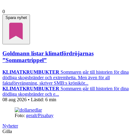
0
Spara nyhet
Goldmann listar klimatfördröjarnas
”Sommartrippel”
KLIMATKRUMBUKTER
Sommaren går till historien för dina
dödliga skogsbränder och extremhetta. Men även för all
faktaförvrängning, skriver SMB:s krönikör...
KLIMATKRUMBUKTER
Sommaren går till historien för dina
dödliga skogsbränder och e...
08 aug 2026
• Lästid:
6 min
Foto:
geralt/Pixabay
Nyheter
Gilla