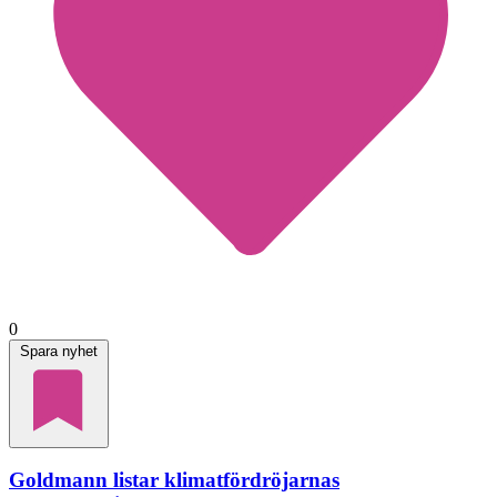
0
Spara nyhet
Goldmann listar klimatfördröjarnas