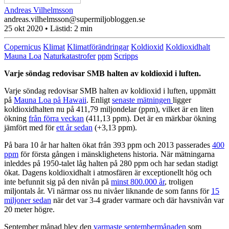
Andreas Vilhelmsson
andreas.vilhelmsson@supermiljobloggen.se
25 okt 2020
• Lästid:
2 min
Copernicus
Klimat
Klimatförändringar
Koldioxid
Koldioxidhalt
Mauna Loa
Naturkatastrofer
ppm
Scripps
Varje söndag redovisar SMB halten av koldioxid i luften.
Varje söndag redovisar SMB halten av koldioxid i luften, uppmätt
på
Mauna Loa på Hawaii
. Enligt
senaste mätningen
ligger
koldioxidhalten nu på 411,79 miljondelar (ppm), vilket är en liten
ökning
från förra veckan
(411,13 ppm). Det är en märkbar ökning
jämfört med för
ett år sedan
(+3,13 ppm).
På bara 10 år har halten ökat från 393 ppm och 2013 passerades
400
ppm
för första gången i mänsklighetens historia. När mätningarna
inleddes på 1950-talet låg halten på 280 ppm och har sedan stadigt
ökat. Dagens koldioxidhalt i atmosfären är exceptionellt hög och
inte befunnit sig på den nivån på
minst 800.000 år
, troligen
miljontals år. Vi närmar oss nu nivåer liknande de som fanns för
15
miljoner sedan
när det var 3-4 grader varmare och där havsnivån var
20 meter högre.
September månad blev den
varmaste septembermånaden
som