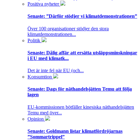
Positiva nyheter
Senaste:
”Därför stödjer vi klimatdemonstrationen”
Över 100 organisationer stödjer den stora
klimatdemonstrationen...
Politik
Senaste:
Dålig affär att ersätta utsläppsminskningar
i EU med klimatk...
Det är inte fel när EU (och...
Konsumtion
Senaste:
Dags för näthandelsjätten Temu att följa
lagen
EU-kommissionen bötfäller kinesiska näthandelsjätten
Temu med över...
Opinion
Senaste:
Goldmann listar klimatfördröjarnas
”Sommartrippel”