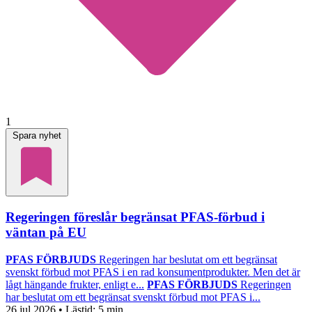
1
Spara nyhet
Regeringen föreslår begränsat PFAS-förbud i
väntan på EU
PFAS FÖRBJUDS
Regeringen har beslutat om ett begränsat
svenskt förbud mot PFAS i en rad konsumentprodukter. Men det är
lågt hängande frukter, enligt e...
PFAS FÖRBJUDS
Regeringen
har beslutat om ett begränsat svenskt förbud mot PFAS i...
26 jul 2026
• Lästid:
5 min