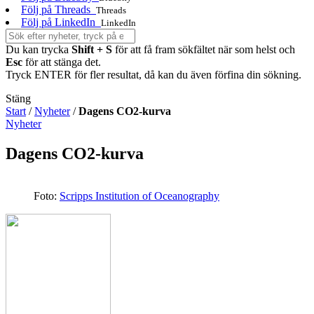
Följ på Threads
Threads
Följ på LinkedIn
LinkedIn
Du kan trycka
Shift + S
för att få fram sökfältet när som helst och
Esc
för att stänga det.
Tryck ENTER för fler resultat, då kan du även förfina din sökning.
Stäng
Start
/
Nyheter
/
Dagens CO2-kurva
Nyheter
Dagens CO2-kurva
Foto:
Scripps Institution of Oceanography