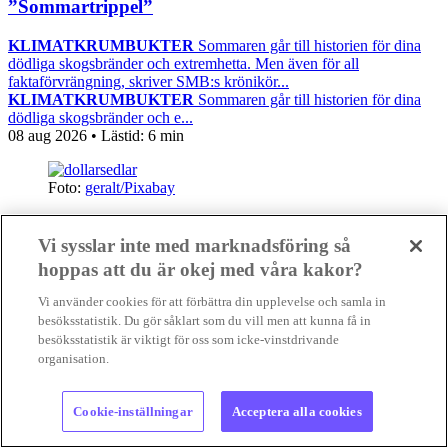
”Sommartrippel”
KLIMATKRUMBUKTER
Sommaren går till historien för dina
dödliga skogsbränder och extremhetta. Men även för all
faktaförvrängning, skriver SMB:s krönikör...
KLIMATKRUMBUKTER
Sommaren går till historien för dina
dödliga skogsbränder och e...
08 aug 2026
• Lästid:
6 min
Foto:
geralt/Pixabay
Nyheter
Gilla
Vi sysslar inte med marknadsföring så
hoppas att du är okej med våra kakor?
Vi använder cookies för att förbättra din upplevelse och samla in
besöksstatistik. Du gör såklart som du vill men att kunna få in
besöksstatistik är viktigt för oss som icke-vinstdrivande
organisation.
Cookie-inställningar
Acceptera alla cookies