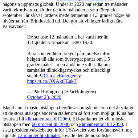
någonsin uppmätts globalt. Under år 2020 har redan tre månader
varit rekordvarma. Under de tolv månaderna som föregick
september i år så var jordens medeltemperatur 1,3 grader högre än
nivåerna från förindustriell tid. Det gör att vi ligger farligt nära
Parisavtalet:
De senaste 12 månaderna har varit mer än
1,3 grader varmare än 1880-1920.
Bara som en liten försynt påminnelse inför
helgen till alla som övertygat pratar om 1,5
gradersmålet – men ändå inte vill ställa om
samhället tillräckligt mycket och tillräckligt
snabbt!
#ClimateEmergency
https://t.co/OXAktFEakT
— Pär Holmgren (@ParHolmgren)
October 23, 2020
Bland annat måste utsläppen begränsas omgående och det är viktigt
att de stora utsläppsländerna ställer om så fort som möjligt. Kina har
lovat att bli
klimatneutrala till 2060
, EU-parlamentet vill minska
utsläppen med
60 procent till 2030
och
klimatneutralt till 2050
. I
sista presidentvalsdebatten inför USA-valet som förvånansvärt nog
ägnade
12 minuter åt klimatet
. lovade den demokratiske