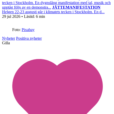
tecken i Stockholm. En dygnslång manifestation med tal, musik och
upptåg följs av en demonstra...
JÄTTEMANIFESTATION
Helgen 22-23 augusti går i klimatets tecken i Stockholm. En d...
29 jul 2026
• Lästid:
6 min
Foto:
Pixabay
Nyheter
Positiva nyheter
Gilla