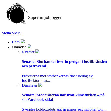
Supermiljöbloggen
Stötta SMB
Hem
Områden
Nyheter
Senaste:
Storbanker öser in pengar i fossilbränslen
och petrokemi
Protesterna mot storbankernas finansiering av
fossilsektorn har...
Dumheter
Senaste:
Moderaterna har fixat klimatkrisen – på
sin Facebook-sida!
Sveriges koldioxidutsläpp är minus sex miljoner ton,...