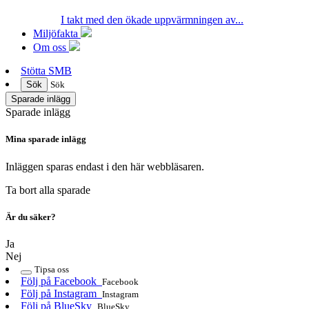
I takt med den ökade uppvärmningen av...
Miljöfakta
Om oss
Stötta SMB
Sök
Sök
Sparade inlägg
Sparade inlägg
Mina sparade inlägg
Inläggen sparas endast i den här webbläsaren.
Ta bort alla sparade
Är du säker?
Ja
Nej
Tipsa oss
Följ på Facebook
Facebook
Följ på Instagram
Instagram
Följ på BlueSky
BlueSky