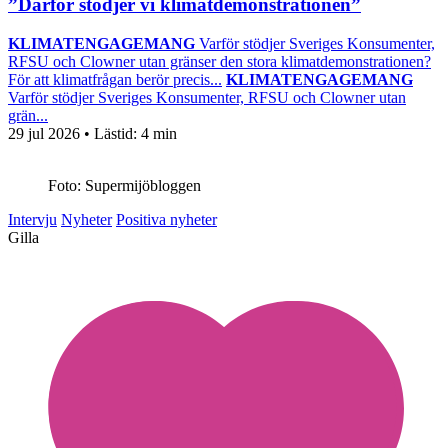
”Därför stödjer vi klimatdemonstrationen”
KLIMATENGAGEMANG
Varför stödjer Sveriges Konsumenter,
RFSU och Clowner utan gränser den stora klimatdemonstrationen?
För att klimatfrågan berör precis...
KLIMATENGAGEMANG
Varför stödjer Sveriges Konsumenter, RFSU och Clowner utan
grän...
29 jul 2026
• Lästid:
4 min
Foto: Supermijöbloggen
Intervju
Nyheter
Positiva nyheter
Gilla