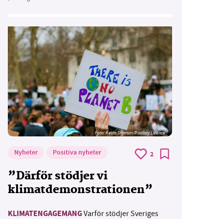
Foto:
Kevin Snyman/Pixabay Licence
Nyheter
Positiva nyheter
2
”Därför stödjer vi
klimatdemonstrationen”
KLIMATENGAGEMANG
Varför stödjer Sveriges