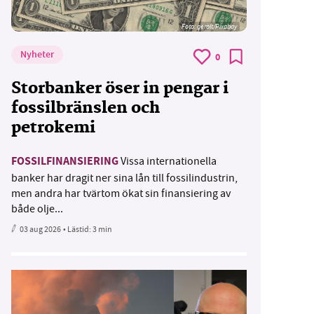
Foto:
geralt/Pixabay
Nyheter
0
Storbanker öser in pengar i
fossilbränslen och
petrokemi
FOSSILFINANSIERING
Vissa internationella
banker har dragit ner sina lån till fossilindustrin,
men andra har tvärtom ökat sin finansiering av
både olje...
03 aug 2026
• Lästid:
3 min