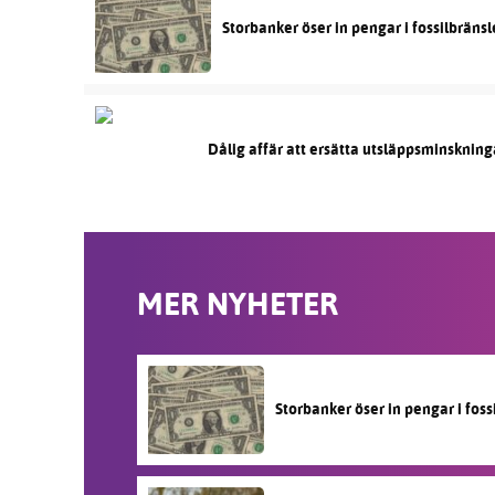
Storbanker öser in pengar i fossilbräns
Dålig affär att ersätta utsläppsminskning
MER NYHETER
Storbanker öser in pengar i fos