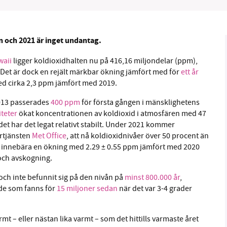
en och 2021 är inget undantag.
waii
ligger koldioxidhalten nu på 416,16 miljondelar (ppm),
B kämpar för en hållbar framtid. Sedan starten 2010 har 
Det är dock en rejält märkbar ökning jämfört med för
ett år
ideella redaktion drivit miljödebatten framåt genom
d cirka 2,3 ppm jämfört med 2019.
tsbevakning och granskningar. Nu vill vi utveckla vårt arb
och vi hoppas att du vill hjälpa oss.
2013 passerades
400 ppm
för första gången i mänsklighetens
iteter
ökat koncentrationen av koldioxid i atmosfären med 47
Stötta vårt arbete genom att swisha en slant till
det har det legat relativt stabilt. Under 2021 kommer
ertjänsten
Met Office
, att nå koldioxidnivåer över 50 procent än
lle innebära en ökning med 2.29 ± 0.55 ppm jämfört med 2020
1231368703
och avskogning.
Läs vad vi vill göra
och inte befunnit sig på den nivån på
minst 800.000 år
,
 de som fanns för
15 miljoner sedan
när det var 3-4 grader
rmt – eller nästan lika varmt – som det hittills varmaste året