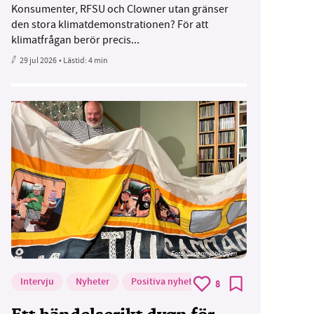
Konsumenter, RFSU och Clowner utan gränser
den stora klimatdemonstrationen? För att
klimatfrågan berör precis...
29 jul 2026
• Lästid:
4 min
Foto: Supermijöbloggen
Intervju
Nyheter
Positiva nyheter
8