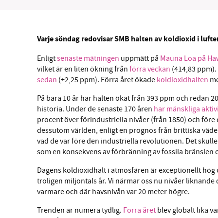
Varje söndag redovisar SMB halten av koldioxid i luft
Enligt
senaste mätningen
uppmätt på
Mauna Loa på Ha
SM
vilket är en liten ökning från
förra veckan
(414,83 ppm). 
sedan
(+2,25 ppm). Förra året ökade
koldioxidhalten
me
nyhe
På bara 10 år har halten ökat från 393 ppm och redan 
historia. Under de senaste 170 åren
har mänskliga aktiv
procent över förindustriella nivåer (från 1850) och före 
dessutom världen, enligt en prognos från brittiska väd
vad de var före den industriella revolutionen. Det sku
som en konsekvens av förbränning av fossila bränslen 
Dagens koldioxidhalt i atmosfären är exceptionellt hög 
troligen miljontals år. Vi närmar oss nu nivåer liknande
varmare och där havsnivån var 20 meter högre.
Trenden är numera tydlig.
Förra året
blev globalt lika va