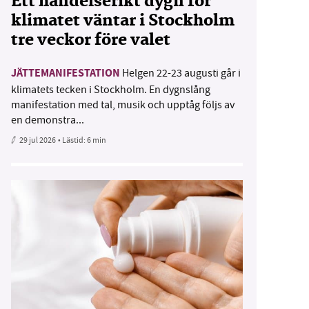
Ett händelserikt dygn för
klimatet väntar i Stockholm
tre veckor före valet
JÄTTEMANIFESTATION
Helgen 22-23 augusti går i
klimatets tecken i Stockholm. En dygnslång
manifestation med tal, musik och upptåg följs av
en demonstra...
29 jul 2026
• Lästid:
6 min