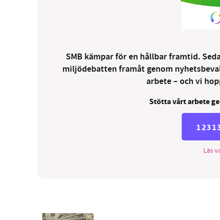
SMB kämpar för en hållbar framtid. Sedan
miljödebatten framåt genom nyhetsbevakni
arbete – och vi hopp
Stötta vårt arbete ge
1231
Läs va