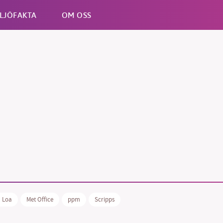
LJÖFAKTA
OM OSS
Esc
 Loa
Met Office
ppm
Scripps