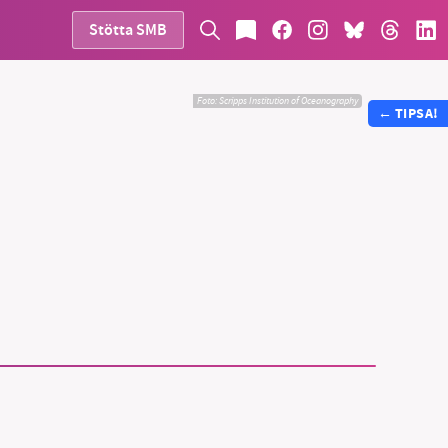
Stötta SMB
Foto:
Scripps Institution of Oceanography
←
TIPSA!