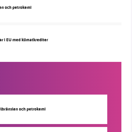
len och petrokemi
ar i EU med klimatkrediter
silbränslen och petrokemi