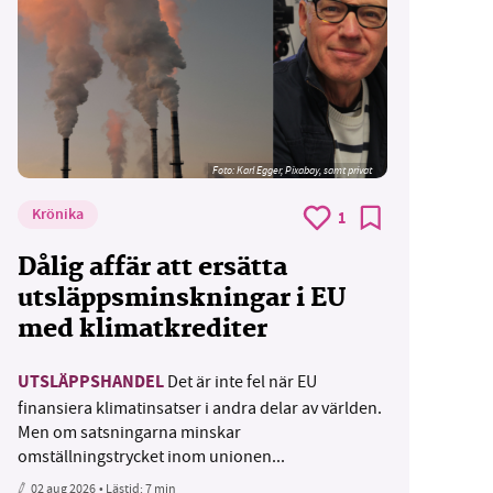
Foto:
Karl Egger, Pixabay, samt privat
Krönika
1
Dålig affär att ersätta
utsläppsminskningar i EU
med klimatkrediter
UTSLÄPPSHANDEL
Det är inte fel när EU
finansiera klimatinsatser i andra delar av världen.
Men om satsningarna minskar
omställningstrycket inom unionen...
02 aug 2026
• Lästid:
7 min