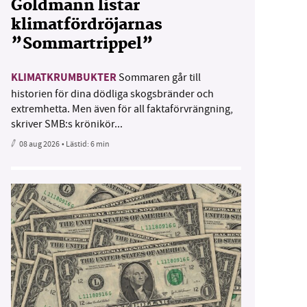
Goldmann listar
klimatfördröjarnas
”Sommartrippel”
KLIMATKRUMBUKTER
Sommaren går till
historien för dina dödliga skogsbränder och
extremhetta. Men även för all faktaförvrängning,
skriver SMB:s krönikör...
08 aug 2026
• Lästid:
6 min