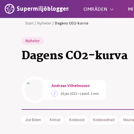
Supermiljöbloggen
OMRÅDEN
MI
Start
/
Nyheter
/
Dagens CO2-kurva
Shift + S
Nyheter
Dagens CO2-kurva
Andreas Vilhelmsson
24 jan 2021
• Lästid:
2 min
Joe Biden
Klimat
Koldioxid
Koldioxidhalt
Mauna