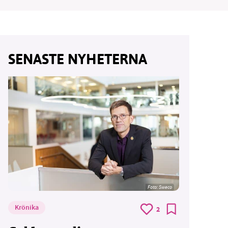
SENASTE NYHETERNA
vår
ete –
Foto: Sweco
Krönika
2