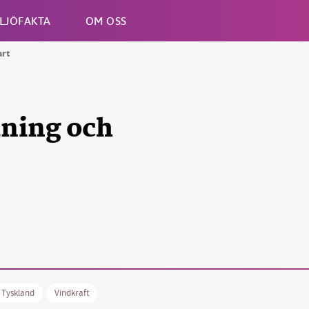
LJÖFAKTA
OM OSS
art
Esc
ning och
Tyskland
Vindkraft