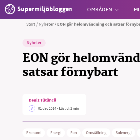
Supermiljöbloggen
OMRÅDEN
MI
Start
/
Nyheter
/
EON gör helomvändning och satsar förnyb
Shift + S
Nyheter
EON gör helomvänd
satsar förnybart
Deniz Tütüncü
01 dec 2014
• Lästid:
2 min
Ekonomi
Energi
Eon
Omställning
Solenergi