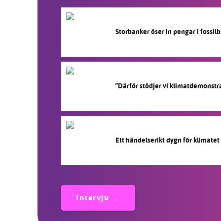
Storbanker öser in pengar i fossi
”Därför stödjer vi klimatdemonstr
Ett händelserikt dygn för klimatet
Intervju