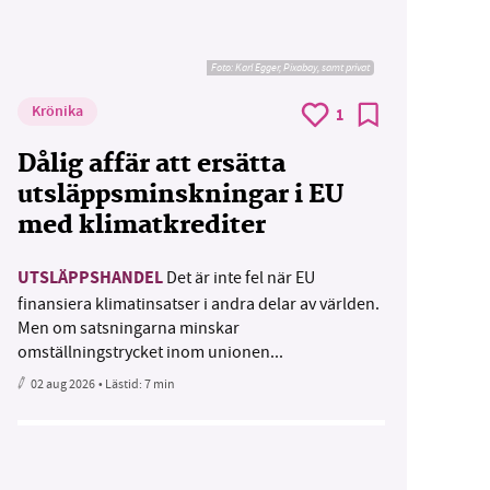
Foto:
Karl Egger, Pixabay, samt privat
Krönika
1
Dålig affär att ersätta
utsläppsminskningar i EU
med klimatkrediter
UTSLÄPPSHANDEL
Det är inte fel när EU
finansiera klimatinsatser i andra delar av världen.
Men om satsningarna minskar
omställningstrycket inom unionen...
02 aug 2026
• Lästid:
7 min