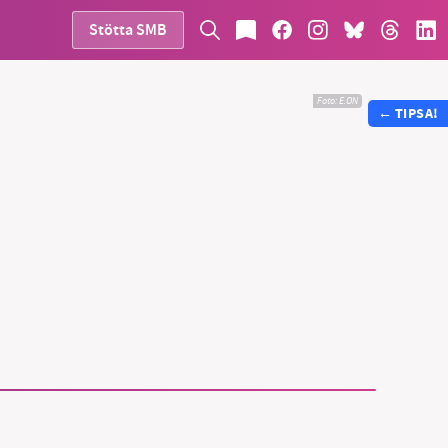
Stötta SMB
Foto:
E.ON
←
TIPSA!