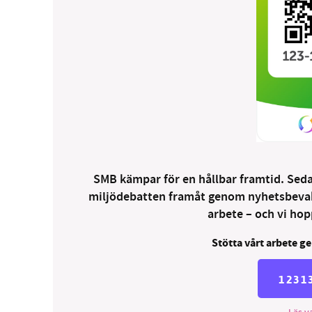
SMB kämpar för en hållbar framtid. Sedan
miljödebatten framåt genom nyhetsbevakni
arbete – och vi hopp
Stötta vårt arbete ge
1231
Läs va