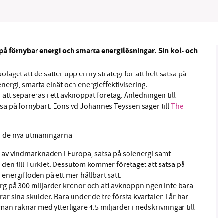
på förnybar energi och smarta energilösningar. Sin
kol- och
B kämpar för en hållbar framtid. Sedan starten 2010 har 
ideella redaktion drivit miljödebatten framåt genom
laget att de sätter upp en ny strategi för att helt satsa på
nergi, smarta elnät och energieffektivisering.
tsbevakning och granskningar. Nu vill vi utveckla vårt arb
att separeras i ett avknoppat företag. Anledningen till
och vi hoppas att du vill hjälpa oss.
a på förnybart. Eons vd Johannes Teyssen säger till
The
Stötta vårt arbete genom att swisha en slant till
a de nya utmaningarna.
1231368703
el av vindmarknaden i Europa, satsa på solenergi samt
 den till Turkiet. Dessutom kommer företaget att satsa på
Läs vad vi vill göra
 energiflöden på ett mer hållbart sätt.
berg på 300 miljarder kronor och att avknoppningen inte bara
r sina skulder. Bara under de tre första kvartalen i år har
man räknar med ytterligare 4.5 miljarder i nedskrivningar till