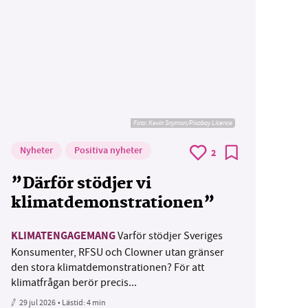
Foto:
Kevin Snyman/Pixabay Licence
Nyheter
Positiva nyheter
2
”Därför stödjer vi
klimatdemonstrationen”
KLIMATENGAGEMANG
Varför stödjer Sveriges
Konsumenter, RFSU och Clowner utan gränser
den stora klimatdemonstrationen? För att
klimatfrågan berör precis...
29 jul 2026
• Lästid:
4 min