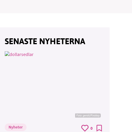
vår
SENASTE NYHETERNA
ete –
Foto:
geralt/Pixabay
Nyheter
0