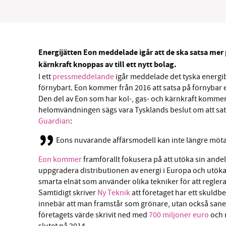
Energijätten Eon meddelade igår att de ska satsa mer 
SM
kärnkraft knoppas av till ett nytt bolag.
I ett
pressmeddelande
igår meddelade det tyska energibo
förnybart. Eon kommer från 2016 att satsa på förnybar e
nyhe
Den del av Eon som har kol-, gas- och kärnkraft kommer 
helomvändningen sägs vara Tysklands beslut om att sats
Guardian
:
Eons nuvarande affärsmodell kan inte längre möt
Eon kommer
framförallt fokusera på att utöka sin and
uppgradera distributionen av energi i Europa och utöka
smarta elnät som använder olika tekniker för att reglera
Samtidigt skriver
Ny Teknik
att företaget har ett skuld
innebär att man framstår som grönare, utan också sanera
företagets värde skrivit ned med
700 miljoner euro
och 