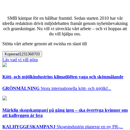
SMB kämpar för en hållbar framtid. Sedan starten 2010 har vår
ideella redaktion drivit miljödebatten framåt genom nyhetsbevakning
och granskningar. Nu vill vi utveckla vårt arbete – och vi hoppas att
du vill hjälpa oss.
Stötta vårt arbete genom att swisha en slant till
Kopierad
1231368703
Läs vad vi vill göra
Kött- och mjölkindustrins klimatlöften vaga och skönmålande
GRÖNMÅLNING
Stora internationella kött- och mjölkf...
Märklig skogskampanj på gång igen – ska övertyga kvinnor om
att kalhyggen är bra
KALHYGGESKAMPANJ
Skogsindustrin planerar en ny PR-...