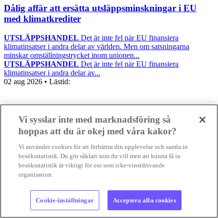
Dålig affär att ersätta utsläppsminskningar i EU
med klimatkrediter
UTSLÄPPSHANDEL
Det är inte fel när EU finansiera
klimatinsatser i andra delar av världen. Men om satsningarna
minskar omställningstrycket inom unionen...
UTSLÄPPSHANDEL
Det är inte fel när EU finansiera
klimatinsatser i andra delar av...
02 aug 2026
• Lästid:
Foto:
Kevin Snyman/Pixabay Licence
Vi sysslar inte med marknadsföring så
Nyheter
Positiva nyheter
hoppas att du är okej med våra kakor?
Vi använder cookies för att förbättra din upplevelse och samla in
besöksstatistik. Du gör såklart som du vill men att kunna få in
besöksstatistik är viktigt för oss som icke-vinstdrivande
organisation.
Cookie-inställningar
Acceptera alla cookies