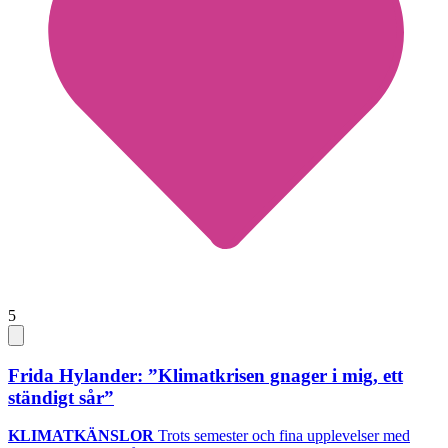
5
Frida Hylander: ”Klimatkrisen gnager i mig, ett
ständigt sår”
KLIMATKÄNSLOR
Trots semester och fina upplevelser med