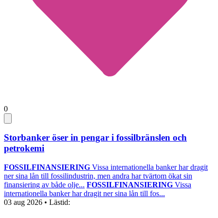
0
Storbanker öser in pengar i fossilbränslen och
petrokemi
FOSSILFINANSIERING
Vissa internationella banker har dragit
ner sina lån till fossilindustrin, men andra har tvärtom ökat sin
finansiering av både olje...
FOSSILFINANSIERING
Vissa
internationella banker har dragit ner sina lån till fos...
03 aug 2026
• Lästid: