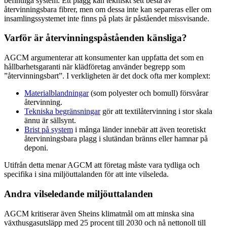
befintliga system. Ett plagg kan tekniskt sett bestå av
återvinningsbara fibrer, men om dessa inte kan separeras eller om
insamlingssystemet inte finns på plats är påståendet missvisande.
Varför är återvinningspåståenden känsliga?
AGCM argumenterar att konsumenter kan uppfatta det som en
hållbarhetsgaranti när klädföretag använder begrepp som
”återvinningsbart”. I verkligheten är det dock ofta mer komplext:
Materialblandningar
(som polyester och bomull) försvårar
återvinning.
Tekniska begränsningar
gör att textilåtervinning i stor skala
ännu är sällsynt.
Brist på system
i många länder innebär att även teoretiskt
återvinningsbara plagg i slutändan bränns eller hamnar på
deponi.
Utifrån detta menar AGCM att företag måste vara tydliga och
specifika i sina miljöuttalanden för att inte vilseleda.
Andra vilseledande miljöuttalanden
AGCM kritiserar även Sheins klimatmål om att minska sina
växthusgasutsläpp med 25 procent till 2030 och nå nettonoll till