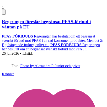
1
Regeringen föreslår begränsat PFAS-förbud i
väntan på EU
PFAS FÖRBJUDS
Regeringen har beslutat om ett begränsat
svenskt förbud mot PFAS i en rad konsumentprodukter. Men det är
lågt hängande frukter, enligt e...
PFAS FÖRBJUDS
Regeringen
har beslutat om ett begränsat svenskt förbud mot PFAS i...
26 jul 2026
• Lästid:
Foto:
Photo by Alexandre P. Junior och privat
Krönika