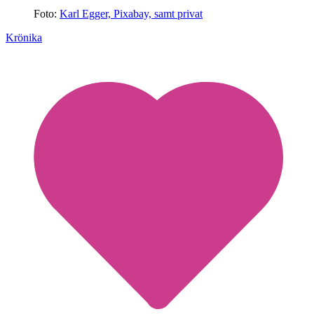
Foto:
Karl Egger, Pixabay, samt privat
Krönika