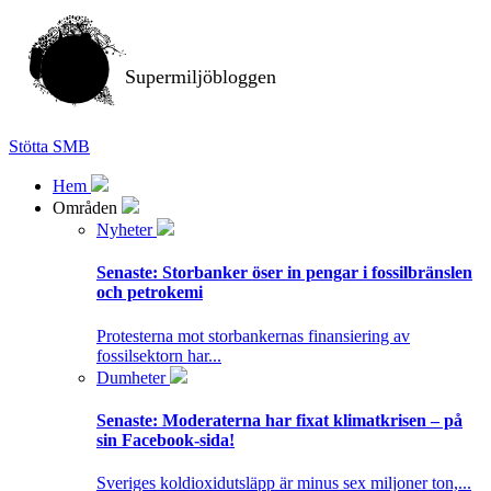
Supermiljöbloggen
Stötta SMB
Hem
Områden
Nyheter
Senaste:
Storbanker öser in pengar i fossilbränslen
och petrokemi
Protesterna mot storbankernas finansiering av
fossilsektorn har...
Dumheter
Senaste:
Moderaterna har fixat klimatkrisen – på
sin Facebook-sida!
Sveriges koldioxidutsläpp är minus sex miljoner ton,...