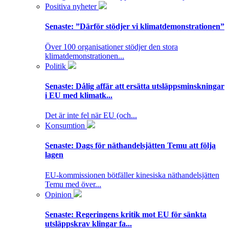
Positiva nyheter
Senaste:
”Därför stödjer vi klimatdemonstrationen”
Över 100 organisationer stödjer den stora
klimatdemonstrationen...
Politik
Senaste:
Dålig affär att ersätta utsläppsminskningar
i EU med klimatk...
Det är inte fel när EU (och...
Konsumtion
Senaste:
Dags för näthandelsjätten Temu att följa
lagen
EU-kommissionen bötfäller kinesiska näthandelsjätten
Temu med över...
Opinion
Senaste:
Regeringens kritik mot EU för sänkta
utsläppskrav klingar fa...