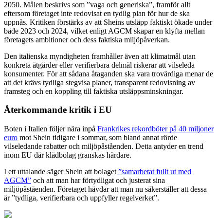
2050. Målen beskrivs som ”vaga och generiska”, framför allt
eftersom företaget inte redovisat en tydlig plan för hur de ska
uppnås. Kritiken förstärks av att Sheins utsläpp faktiskt ökade under
både 2023 och 2024, vilket enligt AGCM skapar en klyfta mellan
företagets ambitioner och dess faktiska miljöpåverkan.
Den italienska myndigheten framhåller även att klimatmål utan
konkreta åtgärder eller verifierbara delmål riskerar att vilseleda
konsumenter. För att sådana åtaganden ska vara trovärdiga menar de
att det krävs tydliga stegvisa planer, transparent redovisning av
framsteg och en koppling till faktiska utsläppsminskningar.
Återkommande kritik i EU
Boten i Italien följer nära inpå
Frankrikes rekordböter på 40 miljoner
euro
mot Shein tidigare i sommar, som bland annat rörde
vilseledande rabatter och miljöpåståenden. Detta antyder en trend
inom EU där klädbolag granskas hårdare.
I ett uttalande säger Shein att bolaget
”samarbetat fullt ut med
AGCM”
och att man har förtydligat och justerat sina
miljöpåståenden. Företaget hävdar att man nu säkerställer att dessa
är ”tydliga, verifierbara och uppfyller regelverket”.