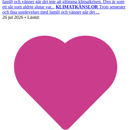
familj och vänner går det inte att glömma klimatkrisen. Den är som
ett sår som aldrig slutar var...
KLIMATKÄNSLOR
Trots semester
och fina upplevelser med familj och vänner går det ...
26 jul 2026
• Lästid: