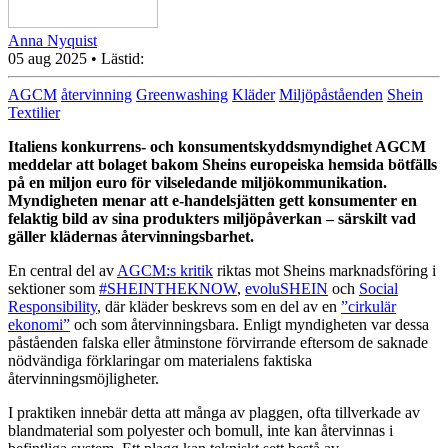
Anna Nyquist
05 aug 2025
• Lästid:
AGCM
återvinning
Greenwashing
Kläder
Miljöpåståenden
Shein
Textilier
Italiens konkurrens- och konsumentskyddsmyndighet AGCM
meddelar att bolaget bakom Sheins europeiska hemsida bötfälls
på en miljon euro för vilseledande miljökommunikation.
Myndigheten menar att e-handelsjätten gett konsumenter en
felaktig bild av sina produkters miljöpåverkan – särskilt vad
gäller klädernas återvinningsbarhet.
En central del av
AGCM:s kritik
riktas mot Sheins marknadsföring i
sektioner som
#SHEINTHEKNOW
,
evoluSHEIN
och
Social
Responsibility
, där kläder beskrevs som en del av en
”cirkulär
ekonomi”
och som återvinningsbara. Enligt myndigheten var dessa
påståenden falska eller åtminstone förvirrande eftersom de saknade
nödvändiga förklaringar om materialens faktiska
återvinningsmöjligheter.
I praktiken innebär detta att många av plaggen, ofta tillverkade av
blandmaterial som polyester och bomull, inte kan återvinnas i