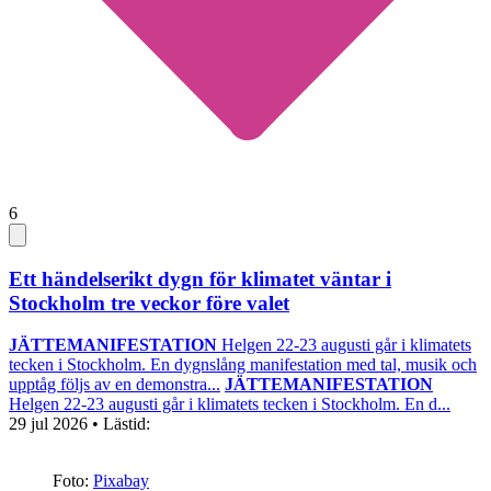
6
Ett händelserikt dygn för klimatet väntar i
Stockholm tre veckor före valet
JÄTTEMANIFESTATION
Helgen 22-23 augusti går i klimatets
tecken i Stockholm. En dygnslång manifestation med tal, musik och
upptåg följs av en demonstra...
JÄTTEMANIFESTATION
Helgen 22-23 augusti går i klimatets tecken i Stockholm. En d...
29 jul 2026
• Lästid:
Foto:
Pixabay