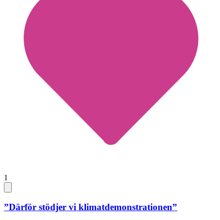
1
”Därför stödjer vi klimatdemonstrationen”