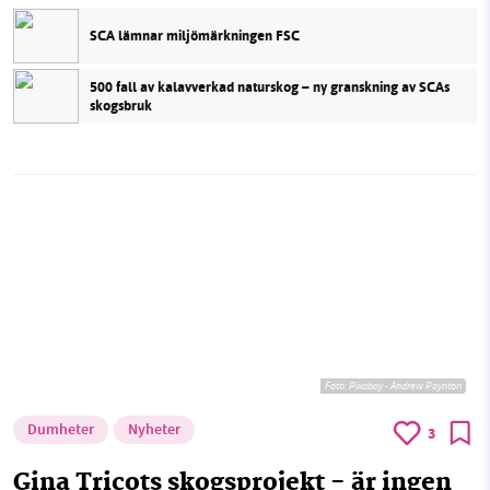
SCA lämnar miljömärkningen FSC
500 fall av kalavverkad naturskog – ny granskning av SCAs
skogsbruk
Foto:
Pixabay - Andrew Poynton
Dumheter
Nyheter
3
Gina Tricots skogsprojekt - är ingen