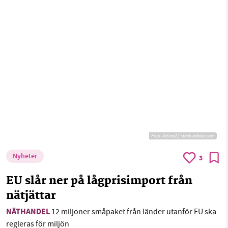
Foto:
Achira22 stock.adobe.com
Nyheter
3
EU slår ner på lågprisimport från
nätjättar
NÄTHANDEL
12 miljoner småpaket från länder utanför EU ska
regleras för miljön