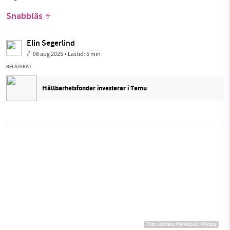
Snabbläs
Elin Segerlind
06 aug 2025
• Lästid:
5 min
RELATERAT
Hållbarhetsfonder investerar i Temu
Foto:
Markéta Klimešová / Pixabay