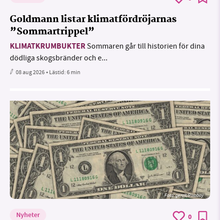
Goldmann listar klimatfördröjarnas
”Sommartrippel”
KLIMATKRUMBUKTER
Sommaren går till historien för dina
dödliga skogsbränder och e...
08 aug 2026
• Lästid:
6 min
Foto:
geralt/Pixabay
Nyheter
0