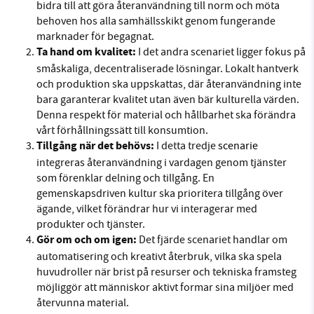
bidra till att göra återanvändning till norm och möta
behoven hos alla samhällsskikt genom fungerande
marknader för begagnat.
Ta hand om kvalitet:
I det andra scenariet ligger fokus på
småskaliga, decentraliserade lösningar. Lokalt hantverk
och produktion ska uppskattas, där återanvändning inte
bara garanterar kvalitet utan även bär kulturella värden.
Denna respekt för material och hållbarhet ska förändra
vårt förhållningssätt till konsumtion.
Tillgång när det behövs:
I detta tredje
scenarie
integreras återanvändning i vardagen genom tjänster
som förenklar delning och tillgång. En
gemenskapsdriven kultur ska prioritera tillgång över
ägande, vilket förändrar hur vi interagerar med
produkter och tjänster.
Gör om och om igen:
Det fjärde scenariet handlar om
automatisering och kreativt återbruk, vilka ska spela
huvudroller när brist på resurser och tekniska framsteg
möjliggör att människor aktivt formar sina miljöer med
återvunna material.