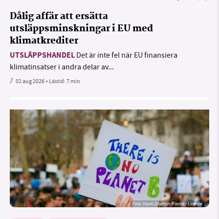
Dålig affär att ersätta
utsläppsminskningar i EU med
klimatkrediter
UTSLÄPPSHANDEL
Det är inte fel när EU finansiera
klimatinsatser i andra delar av...
02 aug 2026
• Lästid:
7 min
Foto:
Kevin Snyman/Pixabay Licence