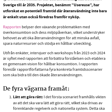
Sverige till år 2035. Projektet, benämnt ”Usereuse”, har
Facebook
Instagram
BlueSky
utforskat en potentiell framtid där återanvändning inte bara
är enkelt utan också föredras framför nyköp.
SMB kämpar för en hållbar framtid. Sedan
Threads
LinkedIn
starten 2010 har vår ideella redaktion drivit
Rapporten
belyser den växande problematiken med
miljödebatten framåt genom
överkonsumtion och dess miljöpåverkan, vilket understryker
behovet av att öka återanvändningen för att minska avfall,
nyhetsbevakning och granskningar. Nu vill vi
spara naturresurser och stödja en hållbar utveckling.
utveckla vårt arbete – och vi hoppas att du
vill hjälpa oss.
Utifrån enkäter, intervjuer och workshops från 2023 och 2024
är syftet med rapporten att förbättra förståelsen och etablera
Stötta vårt arbete genom att swisha en slant till
en gemensam vision för hållbar konsumtion. I rapporten
föreslår rapportförfattarna fyra konkreta framtidsscenarier
1231368703
som ska bidra till den ökade återanvändningen.
Läs vad vi vill göra
De fyra vägar
na
framåt:
Lätt att göra rätt:
I det första scenariet framhålls vikten
av att det ska vara lätt att göra rätt,
vilket
ska drivas av
förenklande regelverk och nationella system. Detta ska