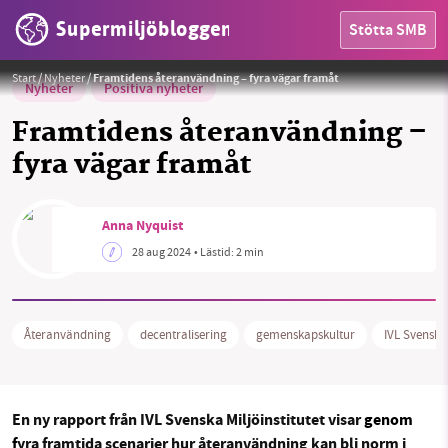
Supermiljöbloggen
Stötta SMB
Foto:
Shirley Hirst / Pixabay
Start
/
Nyheter
/
Framtidens återanvändning – fyra vägar framåt
Nyheter
Positiva nyheter
Framtidens återanvändning –
fyra vägar framåt
HEM
Anna Nyquist
28 aug 2024
• Lästid:
2 min
OMRÅDEN
MILJÖFAKTA
Återanvändning
decentralisering
gemenskapskultur
IVL Svenska 
OM OSS
En ny rapport från IVL Svenska Miljöinstitutet visar
genom
Sök
Sparade inlägg
Tipsa oss
f
yra framtida scenarier hur återanvändning kan bli norm i