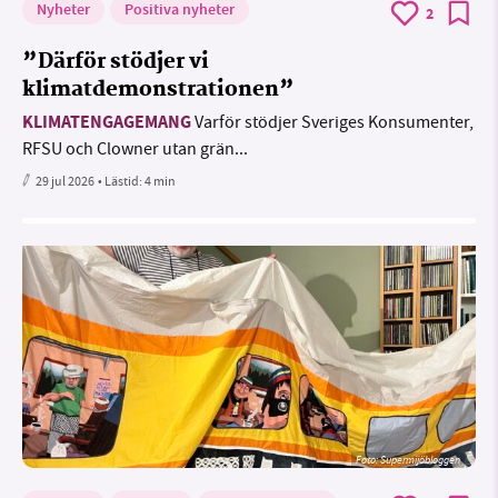
Nyheter
Positiva nyheter
2
”Därför stödjer vi
klimatdemonstrationen”
KLIMATENGAGEMANG
Varför stödjer Sveriges Konsumenter,
RFSU och Clowner utan grän...
29 jul 2026
• Lästid:
4 min
Foto: Supermijöbloggen