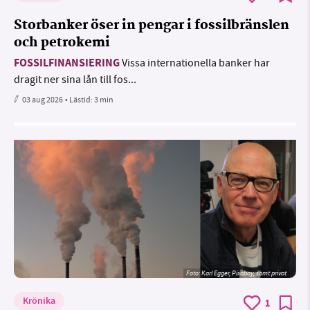
Storbanker öser in pengar i fossilbränslen
och petrokemi
FOSSILFINANSIERING
Vissa internationella banker har
dragit ner sina lån till fos...
03 aug 2026
• Lästid:
3 min
Foto:
Karl Egger, Pixabay, samt privat
Krönika
1