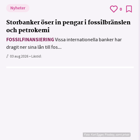
Nyheter
0
Storbanker öser in pengar i fossilbränslen
och petrokemi
FOSSILFINANSIERING
Vissa internationella banker har
dragit ner sina lån till fos...
03 aug 2026
• Lästid:
Foto:
Karl Egger, Pixabay, samt privat