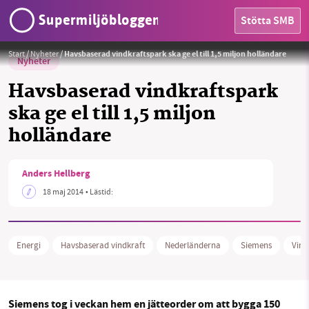
Supermiljöbloggen
Stötta SMB
Foto:
Siemens
Start
/
Nyheter
/
Havsbaserad vindkraftspark ska ge el till 1,5 miljon holländare
Nyheter
Havsbaserad vindkraftspark
ska ge el till 1,5 miljon
HEM
holländare
OMRÅDEN
SMB kämpar för en hållbar framtid. Sedan
Anders Hellberg
MILJÖFAKTA
starten 2010 har vår ideella redaktion drivit
18 maj 2014
• Lästid:
miljödebatten framåt genom
OM OSS
nyhetsbevakning och granskningar. Nu vill vi
utveckla vårt arbete – och vi hoppas att du
Energi
Havsbaserad vindkraft
Nederländerna
Siemens
Vind
vill hjälpa oss.
Sök
Sparade inlägg
Tipsa oss
Stötta vårt arbete genom att swisha en slant till
Siemens tog i veckan hem en jätteorder om att bygga 150
Facebook
Instagram
BlueSky