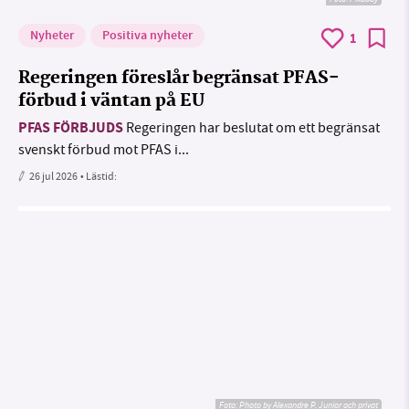
Nyheter
Positiva nyheter
1
Regeringen föreslår begränsat PFAS-
förbud i väntan på EU
PFAS FÖRBJUDS
Regeringen har beslutat om ett begränsat
svenskt förbud mot PFAS i...
26 jul 2026
• Lästid:
Foto:
Photo by Alexandre P. Junior och privat