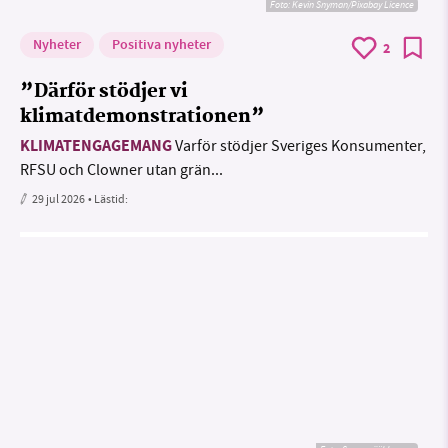
Foto:
Kevin Snyman/Pixabay Licence
Nyheter
Positiva nyheter
2
”Därför stödjer vi
klimatdemonstrationen”
KLIMATENGAGEMANG
Varför stödjer Sveriges Konsumenter,
RFSU och Clowner utan grän...
29 jul 2026
• Lästid: