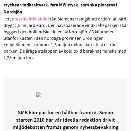
1231368703
stycken vindkraftverk, fyra MW styck, som ska placeras i
Nordsjön.
Threads
LinkedIn
Läs vad vi vill göra
I ett
pressmeddelande
från Siemens framgår att ordern är värd
drygt 1,5 miljard euro. Den havsbaserade vindkraftsparken ska
byggas i den holländska delen av Nordsjön, 85 kilometer
utanför kusten i den nordliga provinsen Groningen.
Enligt Siemens kommer 1,5 miljon människor att få el från
parken. De årliga utsläppen av koldioxid beräknas minska med
1,25 miljon ton.
SMB kämpar för en hållbar framtid. Sedan
starten 2010 har vår ideella redaktion drivit
miljödebatten framåt genom nyhetsbevakning