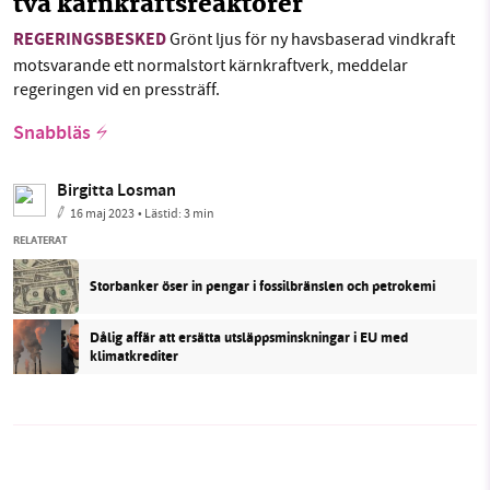
två kärnkraftsreaktorer
REGERINGSBESKED
Grönt ljus för ny havsbaserad vindkraft
motsvarande ett normalstort kärnkraftverk, meddelar
regeringen vid en pressträff.
Snabbläs
Birgitta Losman
16 maj 2023
• Lästid:
3 min
RELATERAT
Storbanker öser in pengar i fossilbränslen och petrokemi
Dålig affär att ersätta utsläppsminskningar i EU med
klimatkrediter