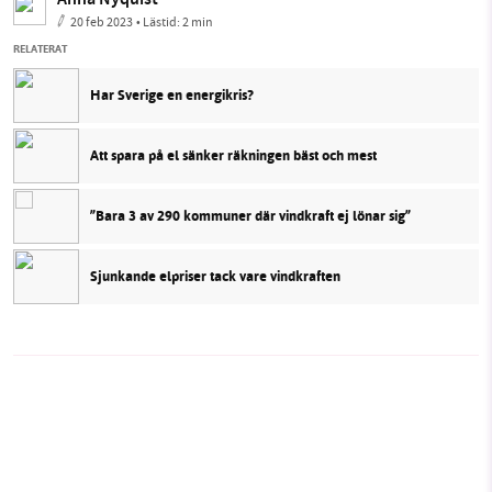
Anna Nyquist
20 feb 2023
• Lästid:
2 min
RELATERAT
Har Sverige en energikris?
Att spara på el sänker räkningen bäst och mest
”Bara 3 av 290 kommuner där vindkraft ej lönar sig”
Sjunkande elpriser tack vare vindkraften