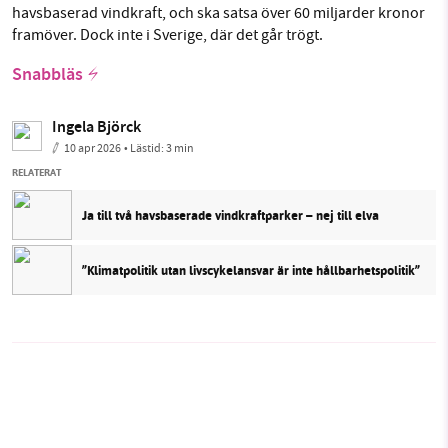
havsbaserad vindkraft, och ska satsa över 60 miljarder kronor
framöver. Dock inte i Sverige, där det går trögt.
Snabbläs
Ingela Björck
10 apr 2026
• Lästid:
3 min
RELATERAT
Ja till två havsbaserade vindkraftparker – nej till elva
”Klimatpolitik utan livscykelansvar är inte hållbarhetspolitik”