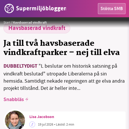
Supermiljöbloggen
Stötta SMB
Foto:
Mary Ray/Unsplash
Start
/
Havsbaserad vindkraft
Havsbaserad vindkraft
Ja till två havsbaserade
vindkraftparker – nej till elva
DUBBELTYDIGT
"L beslutar om historisk satsning på
HEM
vindkraft beslutad" utropade Liberalerna på sin
hemsida. Samtidigt nekade regeringen att ge elva andra
OMRÅDEN
projekt tillstånd. Det är heller inte...
MILJÖFAKTA
Snabbläs
OM OSS
Lisa Jacobson
19 jul 2026
• Lästid:
2 min