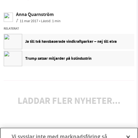
Anna Quarnström
11 mar 2017
• Lästid:
1 min
RELATERAT
Ja till två havsbaserade vindkraftparker – nej till elva
Trump satsar miljarder på kolindustrin
LADDAR FLER NYHETER...
Vi sysslar inte med marknadsföring så