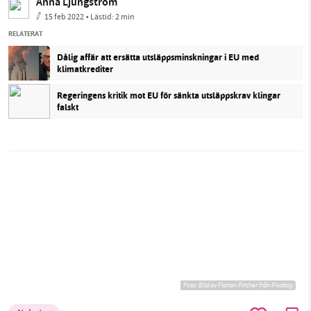
Anna Ljungström
15 feb 2022
• Lästid:
2 min
RELATERAT
Dålig affär att ersätta utsläppsminskningar i EU med
klimatkrediter
Regeringens kritik mot EU för sänkta utsläppskrav klingar
falskt
Foto:
Bild av Florian Pircher från Pixabay