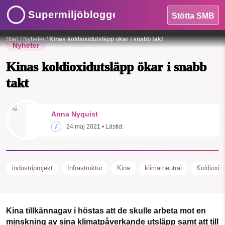
Supermiljöbloggen
Stötta SMB
Foto:
Yung-pin Pao från Pixabay
Start
/
Nyheter
/
Kinas koldioxidutsläpp ökar i snabb takt
Nyheter
Kinas koldioxidutsläpp ökar i snabb
takt
HEM
OMRÅDEN
Anna Nyquist
SMB kämpar för en hållbar framtid. Sedan
24 maj 2021
• Lästid:
starten 2010 har vår ideella redaktion
MILJÖFAKTA
drivit miljödebatten framåt genom
nyhetsbevakning och granskningar. Nu
OM OSS
industriprojekt
Infrastruktur
Kina
klimatneutral
Koldioxid
vill vi utveckla vårt arbete – och vi
hoppas att du vill hjälpa oss.
Sök
Sparade inlägg
Tipsa oss
Stötta vårt arbete genom att swisha en slant till
Kina tillkännagav i höstas att de skulle arbeta mot en
minskning av sina klimatpåverkande utsläpp samt att till