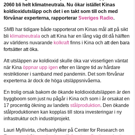
Facebook
Instagram
BlueSky
1231368703
2060 bli helt klimatneutrala. Nu ökar istället Kinas
koldioxidutsläpp och det i en takt som till och med
förvånar experterna, rapporterar
Sveriges Radio
.
Läs vad vi vill göra
Threads
LinkedIn
SMB har tidigare både rapporterat om Kinas mål att på sikt
bli
klimatneutrala
och att Kina har en lång väg dit då hälften
av världens nuvarande
kolkraft
finns i Kina och
att den bara
fortsätter att öka.
Att utsläppen av koldioxid skulle öka var visserligen väntat
när Kina
öppnar upp igen
efter en längre tid av hårdare
restriktioner i samband med pandemin. Det som förvånar
experterna är dock de höga utsläppsnivåerna.
En trolig orsak bakom de ökande koldioxidutsläppen är den
byggboom som just nu pågår i Kina och som i år orsakat en
17 procentig ökning av landets
stålproduktion
. Den ökande
stålproduktionen kan kopplas till stora investeringar i ny
infrastruktur och industriprojekt.
Lauri Myllivirta, chefsanlytiker på Center for Research on