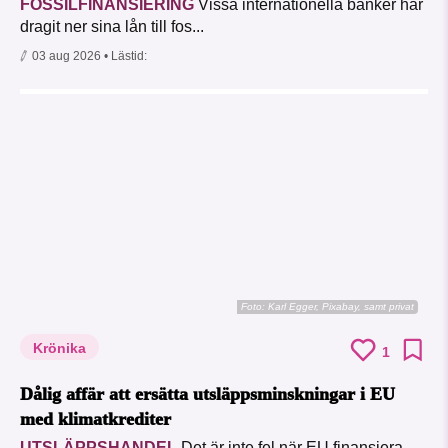
FOSSILFINANSIERING
Vissa internationella banker har
dragit ner sina lån till fos...
03 aug 2026
• Lästid:
Foto:
Karl Egger, Pixabay, samt privat
Krönika
1
Dålig affär att ersätta utsläppsminskningar i EU
med klimatkrediter
UTSLÄPPSHANDEL
Det är inte fel när EU finansiera