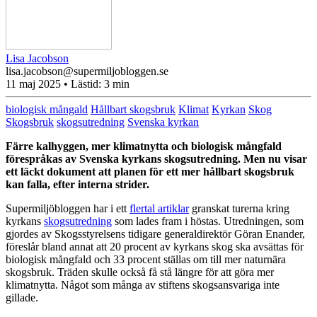
Lisa Jacobson
lisa.jacobson@supermiljobloggen.se
11 maj 2025
• Lästid:
3 min
biologisk mångald
Hållbart skogsbruk
Klimat
Kyrkan
Skog
Skogsbruk
skogsutredning
Svenska kyrkan
Färre kalhyggen, mer klimatnytta och biologisk mångfald
förespråkas av Svenska kyrkans skogsutredning. Men nu visar
ett läckt dokument att planen för ett mer hållbart skogsbruk
kan falla, efter interna strider.
Supermiljöbloggen har i ett
flertal artiklar
granskat turerna kring
kyrkans
skogsutredning
som lades fram i höstas. Utredningen, som
gjordes av Skogsstyrelsens tidigare generaldirektör Göran Enander,
föreslår bland annat att 20 procent av kyrkans skog ska avsättas för
biologisk mångfald och 33 procent ställas om till mer naturnära
skogsbruk. Träden skulle också få stå längre för att göra mer
klimatnytta. Något som många av stiftens skogsansvariga inte
gillade.