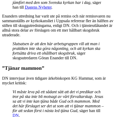
jämfört med den som Svenska kyrkan har i dag
, säger
han till
Dagens Nyheter
.
Enanders utredning har varit ute på remiss och när remissvaren nu
sammanställts av kyrkokansliet i Uppsala refererar fler än hälften av
stiften till skuggutredningarna, enligt DN. Och i tjänsteutlåtandet är
alltså stora delar av förslagen om ett mer hållbart skogsbruk
utraderade.
Slutsatsen är att den här arbetsgruppen vill att man i
praktiken inte ska göra någonting, och att kyrkan ska
fortsätta driva ett ohållbart skogsbruk
, säger
skogsutredaren Göran Enander till DN.
”Tjänar mammon”
DN intervjuar även tidigare ärkebiskopen KG Hammar, som är
mycket kritisk:
Vi måste leva på ett sådant sätt att det vi predikar och
tror på ska inte bli motsagt av vårt förvaltarskap. Jesus
sa att vi inte kan tjäna både Gud och mammon. Med
det här förslaget ser det ut som att vi tjänar mammon –
för att sedan först i nästa led tjäna Gud
, säger han till
DN
.