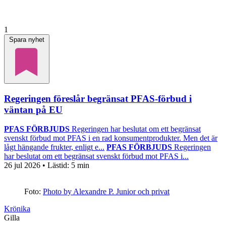
1
Spara nyhet
Regeringen föreslår begränsat PFAS-förbud i
väntan på EU
PFAS FÖRBJUDS
Regeringen har beslutat om ett begränsat
svenskt förbud mot PFAS i en rad konsumentprodukter. Men det är
lågt hängande frukter, enligt e...
PFAS FÖRBJUDS
Regeringen
har beslutat om ett begränsat svenskt förbud mot PFAS i...
26 jul 2026
• Lästid:
5 min
Foto:
Photo by Alexandre P. Junior och privat
Krönika
Gilla