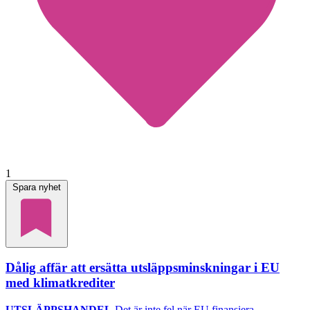
1
Spara nyhet
Dålig affär att ersätta utsläppsminskningar i EU
med klimatkrediter
UTSLÄPPSHANDEL
Det är inte fel när EU finansiera