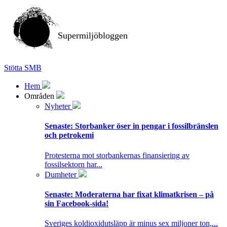
Supermiljöbloggen
Stötta SMB
Hem
Områden
Nyheter
Senaste:
Storbanker öser in pengar i fossilbränslen
och petrokemi
Protesterna mot storbankernas finansiering av
fossilsektorn har...
Dumheter
Senaste:
Moderaterna har fixat klimatkrisen – på
sin Facebook-sida!
Sveriges koldioxidutsläpp är minus sex miljoner ton,...