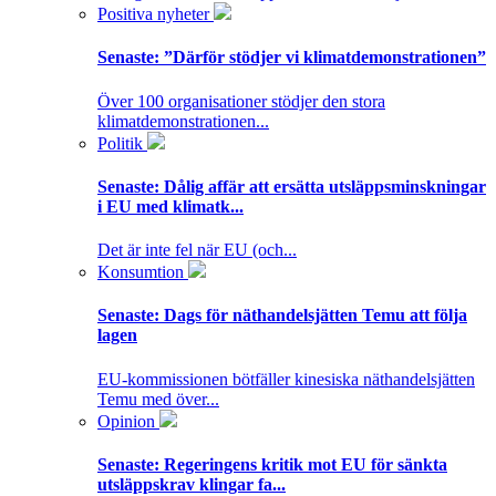
Positiva nyheter
Senaste:
”Därför stödjer vi klimatdemonstrationen”
Över 100 organisationer stödjer den stora
klimatdemonstrationen...
Politik
Senaste:
Dålig affär att ersätta utsläppsminskningar
i EU med klimatk...
Det är inte fel när EU (och...
Konsumtion
Senaste:
Dags för näthandelsjätten Temu att följa
lagen
EU-kommissionen bötfäller kinesiska näthandelsjätten
Temu med över...
Opinion
Senaste:
Regeringens kritik mot EU för sänkta
utsläppskrav klingar fa...