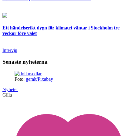
Ett händelserikt dygn för klimatet väntar i Stockholm tre
veckor före valet
Intervju
Senaste nyheterna
Foto:
geralt/Pixabay
Nyheter
Gilla