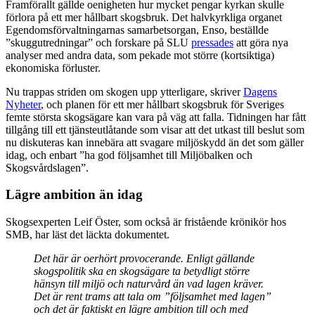
Framförallt gällde oenigheten hur mycket pengar kyrkan skulle
förlora på ett mer hållbart skogsbruk. Det halvkyrkliga organet
Egendomsförvaltningarnas samarbetsorgan, Enso, beställde
”skuggutredningar” och forskare på SLU
pressades
att göra nya
analyser med andra data, som pekade mot större (kortsiktiga)
ekonomiska förluster.
Nu trappas striden om skogen upp ytterligare, skriver
Dagens
Nyheter
, och planen för ett mer hållbart skogsbruk för Sveriges
femte största skogsägare kan vara på väg att falla. Tidningen har fått
tillgång till ett tjänsteutlåtande som visar att det utkast till beslut som
nu diskuteras kan innebära att svagare miljöskydd än det som gäller
idag, och enbart ”ha god följsamhet till Miljöbalken och
Skogsvårdslagen”.
Lägre ambition än idag
Skogsexperten Leif Öster, som också är fristående krönikör hos
SMB, har läst det läckta dokumentet.
Det här är oerhört provocerande. Enligt gällande
skogspolitik ska en skogsägare ta betydligt större
hänsyn till miljö och naturvård än vad lagen kräver.
Det är rent trams att tala om ”följsamhet med lagen”
och det är faktiskt en lägre ambition till och med