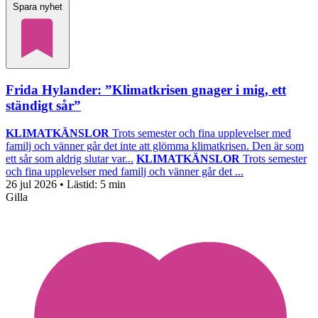
Spara nyhet
Frida Hylander: ”Klimatkrisen gnager i mig, ett
ständigt sår”
KLIMATKÄNSLOR
Trots semester och fina upplevelser med
familj och vänner går det inte att glömma klimatkrisen. Den är som
ett sår som aldrig slutar var...
KLIMATKÄNSLOR
Trots semester
och fina upplevelser med familj och vänner går det ...
26 jul 2026
• Lästid:
5 min
Gilla