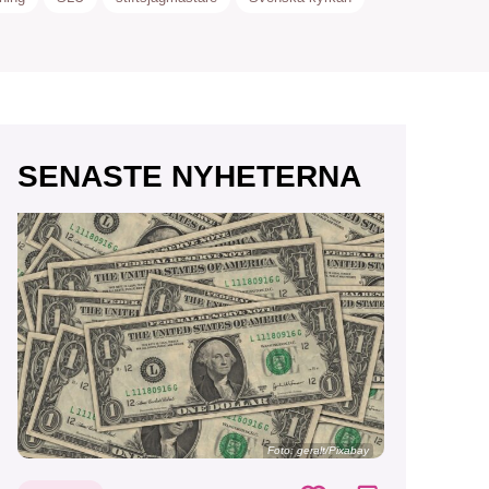
r vår
SENASTE NYHETERNA
vårt
Foto:
geralt/Pixabay