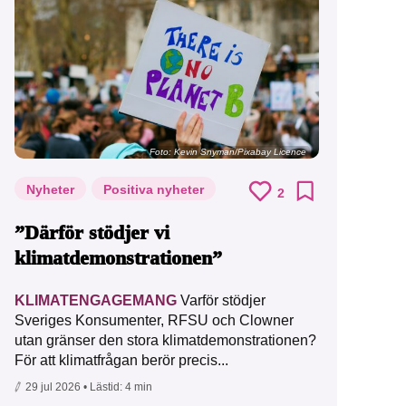
Foto:
Kevin Snyman/Pixabay Licence
Nyheter
Positiva nyheter
2
”Därför stödjer vi
klimatdemonstrationen”
KLIMATENGAGEMANG
Varför stödjer
Sveriges Konsumenter, RFSU och Clowner
utan gränser den stora klimatdemonstrationen?
För att klimatfrågan berör precis...
29 jul 2026
• Lästid:
4 min