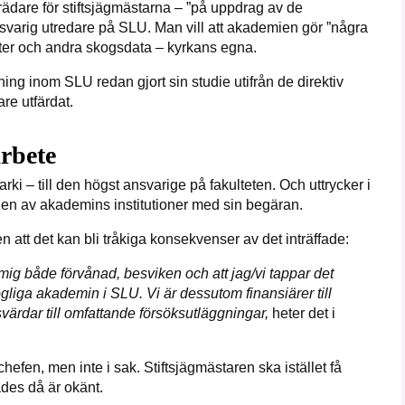
rädare för stiftsjägmästarna – ”på uppdrag av de
 ansvarig utredare på SLU. Man vill att akademien gör ”några
ter och andra skogsdata – kyrkans egna.
ing inom SLU redan gjort sin studie utifrån de direktiv
re utfärdat.
rbete
i – till den högst ansvarige på fakulteten. Och uttrycker i
ån en av akademins institutioner med sin begäran.
fen att det kan bli tråkiga konsekvenser av det inträffade:
 mig både förvånad, besviken och att jag/vi tappar det
liga akademin i SLU. Vi är dessutom finansiärer till
värdar till omfattande försöksutläggningar,
heter det i
fen, men inte i sak. Stiftsjägmästaren ska istället få
des då är okänt.