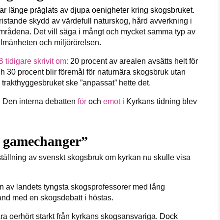
ar länge präglats av djupa oenigheter kring skogsbruket.
ristande skydd av värdefull naturskog, hård avverkning i
a områdena. Det vill säga i mångt och mycket samma typ av
llmänheten och miljörörelsen.
 tidigare skrivit om:
20 procent av arealen avsätts helt för
h 30 procent blir föremål för naturnära skogsbruk utan
 trakthyggesbruket ske ”anpassat” hette det.
. Den interna debatten
för
och
emot
i Kyrkans tidning blev
n gamechanger”
ställning av svenskt skogsbruk om kyrkan nu skulle visa
en av landets tyngsta skogsprofessorer med lång
band med en skogsdebatt i höstas.
ara oerhört starkt från kyrkans skogsansvariga.
Dock