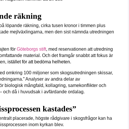
ande räkning
, på löpande räkning, cirka tusen kronor i timmen plus
kade mejlväxlingarna, men den sist nämnda utredningen
ajten för
Göteborgs stift
, med reservationen att utredning
 omfattande material. Och det framgår snabbt att fokus är
ten,
istället för att bedöma helheten.
 med omkring 100 miljoner som skogsutredningen skissar,
edningarna.” Analyser av andra delar av
r biologisk mångfald, kollagring, samekonflikter och
g – och då i huvudsak i avfärdande ordalag.
issprocessen kastades”
entralt placerade, högste rådgivare i skogsfrågor kan ha
issprocessen inom kyrkan blev.