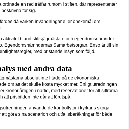
rdnade en rad träffar runtom i stiften, där representanter
beskrivna för sig.
amfördes då varken invändningar eller önskemål om
n.
n
aktivitet
bland stiftsjägmästare och egendomsnämnder.
 i Enso, Egendomsnämndernas Samarbetsorgan. Enso är till sin
fentlighetsregler, med bristande insyn som följd.
nalys med andra data
sjägmästarna absolut inte litade på de ekonomiska
e om att det skulle kosta mycket mer. Enligt
utredningen
 kronor årligen i närtid, med reservationer för att siffrorna
att prisbilden inte går att förutspå.
sutredningen använde de kontrollytor i kyrkans skogar
r att göra sina scenarion och utfallsberäkningar för både