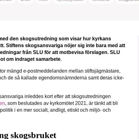
et med den skogsutredning som visar hur kyrkans
kämpar för en hållbar framtid. Sedan starten 2010 ha
tt. Stiftens skogsansvariga nöjer sig inte bara med att
ideella redaktion drivit miljödebatten framåt genom
redningar från SLU för att motbevisa förslagen. SLU
etsbevakning och granskningar. Nu vill vi utveckla 
 hot om indraget samarbete
.
arbete – och vi hoppas att du vill hjälpa oss.
stor mängd e-postmeddelanden mellan stiftsjägmästare,
Stötta vårt arbete genom att swisha en slant till
t och de så kallade egendomsnämnderna samt
deras
icke-
1231368703
nsvariga inleddes kort efter att skogsutredningen
en
, som beslutades av kyrkomötet 2021, är tänkt att bli
Läs vad vi vill göra
tik i en mer socialt, andligt, etiskt och miljö- och
ing skogsbruket