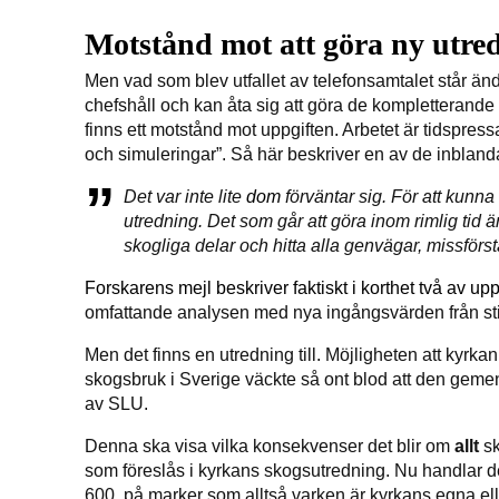
Motstånd mot att göra ny utre
Men vad som blev utfallet av telefonsamtalet står änd
chefshåll och kan åta sig att göra de kompletterande 
finns ett motstånd mot uppgiften. Arbetet är tidspres
och simuleringar”. Så här beskriver en av de inblan
Det var inte lite
dom
förväntar sig. För att kunna 
utredning. Det som går att göra inom rimlig tid 
skogliga delar och hitta alla genvägar, missför
Forskarens mejl beskriver faktiskt i korthet två av u
omfattande analysen med nya ingångsvärden från st
Men det finns en utredning till. Möjligheten att kyrkan
skogsbruk i Sverige väckte så ont blod att den gem
av SLU.
Denna ska visa vilka konsekvenser det blir om
allt
s
som föreslås i kyrkans skogsutredning. Nu handlar det
600, på marker som alltså varken är kyrkans egna ell