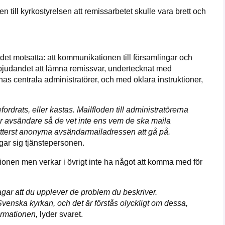
 till kyrkostyrelsen att remissarbetet skulle vara brett och
det motsatta: att kommunikationen till församlingar och
rbjudandet att lämna remissvar, undertecknat med
rnas centrala administratörer, och med oklara instruktioner,
ordrats, eller kastas. Mailfloden till administratörerna
ar avsändare så de vet inte ens vem de ska maila
en ytterst anonyma avsändarmailadressen att gå på.
gar sig tjänstepersonen.
tionen men verkar i övrigt inte ha något att komma med för
lagar att du upplever de problem du beskriver.
Svenska kyrkan, och det är förstås olyckligt om dessa,
formationen,
lyder svaret.