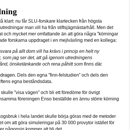
dning
å klart: nu får SLU-forskare klartecken från högsta
utredningar man vill ha från stiftsjägmästarhåll. Men det
sat och mycket mer omfattande än att göra några ”körningar
dade forskarna uppdraget i en mejlväxling med en kollega:
svara på allt dom vill ha krävs i princip en helt ny
är, som jag ser det, att gå igenom utredningens
stånd, önsketänkande och rena påhitt som finns där.
ppdragen.
Dels den egna ”finn-felstudien” och dels den
iftens egna beståndsdata.
 skulle ”visa vägen” och bli ett föredöme för övrigt
ensamma föreningen Enso beställde en ännu större körning
kogsbruk i hela
landet skulle börja göras med de metoder
 om att göra simuleringar på 30 000 provytor istället för
er någonsin kommer att bli det.