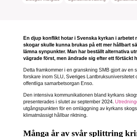
En djup konflikt hotar i Svenska kyrkan i arbet
SMB 
skogar skulle kunna brukas på ett mer hållbart sä
lämna synpunkter. Man har beställt alternativa ut
nyh
vägrade först, men ändrade sig efter ett förtäckt
Detta framkommer i en granskning SMB gjort av en 
forskare inom SLU,
Sveriges
Lantbruksuniversitete
offentliga samarbetsorgan Enso.
Den intensiva kommunikationen bland kyrkans skogsa
presenterades i slutet av september
2024
.
Utredning
utgångspunkten för en omläggning av kyrkans skogspoli
klimatmässigt hållbar riktning.
Många år av svår splittring kr