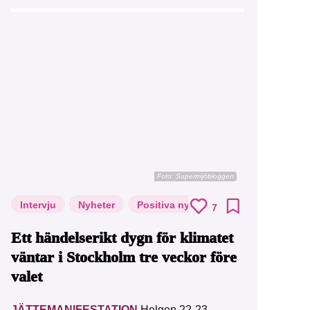
Foto: Supermijöbloggen
Intervju
Nyheter
Positiva nyheter
7
Ett händelserikt dygn för klimatet
väntar i Stockholm tre veckor före
valet
JÄTTEMANIFESTATION
Helgen 22-23