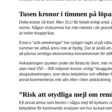
Tusen kronor i timmen på löp
Detta kostar så klart. Men SLU får betalt enligt avtal
moms. Någon slutsumma har inte nämnts i de grans
är heller knappt klar.
Enso:s ”anti-utredningar” har nyligen lagts ut på näts
nummer tre alltså ännu inte är färdig. Det är ändå ett
att påvisa orimliga ekonomiska konsekvenser för stif
Avkastningen sjunker under de första tio åren, inte
utan med 250 – 300 miljoner kronor, enligt ”skuggutr
skogsutredningen, som dess betydelse och effekter fö
annat kommenteras inte alls eller i liten utsträcknin
”Risk att otydliga mejl om rem
Ett annat ämne som berörs i några mejl till kyrkans c
betydelse för kommande analyser om hur lyckad rem