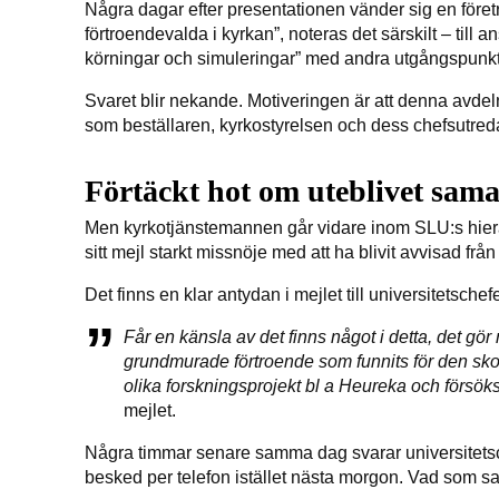
Några dagar efter presentationen vänder sig en föret
förtroendevalda i kyrkan”, noteras det särskilt – till
körningar och simuleringar” med andra utgångspunk
Svaret blir nekande. Motiveringen är att denna avdeln
som beställaren, kyrkostyrelsen och dess chefsutreda
Förtäckt hot om uteblivet sama
Men kyrkotjänstemannen går vidare inom SLU:s hierark
sitt mejl starkt missnöje med att ha blivit avvisad fr
Det finns en klar antydan i mejlet till universitetsche
Får en känsla av det finns något i detta, det gör
grundmurade förtroende som funnits för den skog
olika forskningsprojekt bl a Heureka och försöks
mejlet.
Några timmar senare samma dag svarar universitetsche
besked per telefon istället nästa morgon. Vad som sa