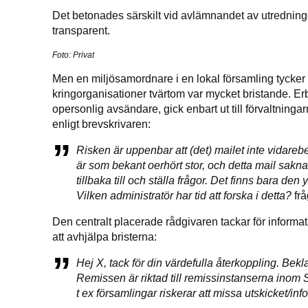
Det betonades särskilt vid avlämnandet av utredningen
transparent.
Foto: Privat
Men en miljösamordnare i en lokal församling tycker 
kringorganisationer tvärtom var mycket bristande. E
opersonlig avsändare, gick enbart ut till förvaltninga
enligt brevskrivaren:
Risken är uppenbar att (det) mailet inte vidarebef
är som bekant oerhört stor, och detta mail sakn
tillbaka till och ställa frågor. Det finns bara d
Vilken administratör har tid att forska i detta?
frå
Den centralt placerade rådgivaren tackar för informa
att avhjälpa bristerna:
Hej X, tack för din värdefulla återkoppling. Bek
Remissen är riktad till remissinstanserna inom 
t ex församlingar riskerar att missa utskicket/in