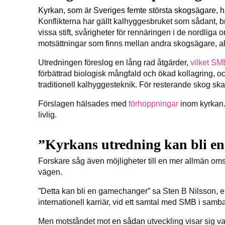
Kyrkan, som är Sveriges femte största skogsägare, h
Konflikterna har gällt kalhyggesbruket som sådant, b
vissa stift, svårigheter för rennäringen i de nordlig
motsättningar som finns mellan andra skogsägare, a
Utredningen föreslog en lång rad åtgärder,
vilket SMB
förbättrad biologisk mångfald och ökad kollagring, oc
traditionell kalhyggesteknik. För resterande skog ska
Förslagen hälsades med
förhoppningar
inom kyrkan
livlig.
”Kyrkans utredning kan bli e
Forskare såg även möjligheter till en mer allmän om
vägen.
”Detta kan bli en gamechanger” sa Sten B Nilsson, 
internationell karriär, vid ett samtal med SMB i sam
Men motståndet mot
en sådan
utveckling visar sig v