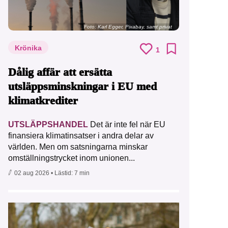
Foto:
Karl Egger, Pixabay, samt privat
Krönika
1
Dålig affär att ersätta
utsläppsminskningar i EU med
klimatkrediter
UTSLÄPPSHANDEL
Det är inte fel när EU
finansiera klimatinsatser i andra delar av
världen. Men om satsningarna minskar
omställningstrycket inom unionen...
02 aug 2026
• Lästid:
7 min