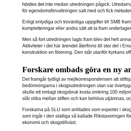
hördes det i
nte medan utredningen pågick. Utredarna o
för egendomsförvaltningen satt med och fick metoder 
Enligt entydiga och trovärdiga uppgifter till SMB fr
kompletteringar eller andra sätt att ta fram underlage
Men så fort utredningen lagts fram blev det helt anna
Aktiviteter i det här ärendet återfinns till stor del
konstruktion en förening. Den står utanför kyrkans of
Forskare ombads göra en ny a
Det framgår tydligt av mejlkorrespondensen att stift
bedömningarna i skogsutredningen utan var övertygad
skulle ett omlagt skogsbruk kosta omkring 100 miljoner
slår olika mellan stiften och kan behöva utjämnas, och 
Forskarna på SLU som anlitades som experter i skog
som ingår i den statliga så kallade Rikstaxeringen fö
ekonomi och skogstillväxt.