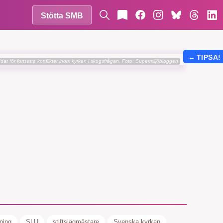
Stötta SMB
←
TIPSA!
dat för fortsatta konflikter inom kyrkan i skogsfrågan.
Foto: Supermiljöbloggen
ning
SLU
stiftsjägmästare
Svenska kyrkan