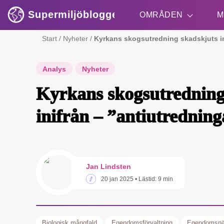
Supermiljöbloggen
OMRÅDEN
M
Start
/
Nyheter
/
Kyrkans skogsutredning skadskjuts ini
Shift + S
Analys
Nyheter
Kyrkans skogsutredning
inifrån – ”antiutredninga
Jan Lindsten
20 jan 2025
• Lästid:
9 min
Biologisk mångfald
Egendomsförvaltning
Egendomsn