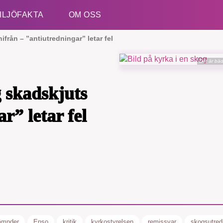
ILJÖFAKTA
OM OSS
från – ”antiutredningar” letar fel
Det är bäd
Esc
 skadskjuts
r” letar fel
ämnder
Enso
kritik
kyrkostyrelsen
remissvar
skogsutred