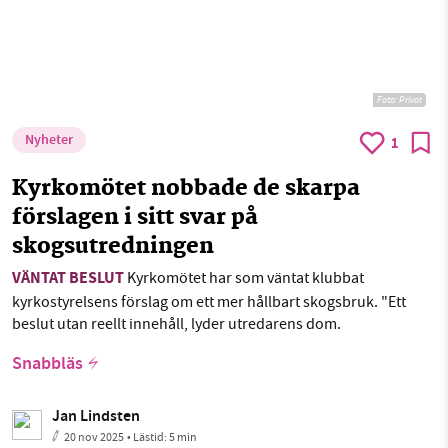
Foto: Privat
Nyheter
1
Kyrkomötet nobbade de skarpa
förslagen i sitt svar på
skogsutredningen
VÄNTAT BESLUT
Kyrkomötet har som väntat klubbat
kyrkostyrelsens förslag om ett mer hållbart skogsbruk. "Ett
beslut utan reellt innehåll, lyder utredarens dom.
Snabbläs
Jan Lindsten
20 nov 2025
• Lästid:
5 min