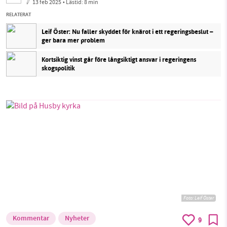
13 feb 2025
• Lästid:
8 min
RELATERAT
Leif Öster: Nu faller skyddet för knärot i ett regeringsbeslut –
ger bara mer problem
Kortsiktig vinst går före långsiktigt ansvar i regeringens
skogspolitik
Foto: Leif Öster
Kommentar
Nyheter
9