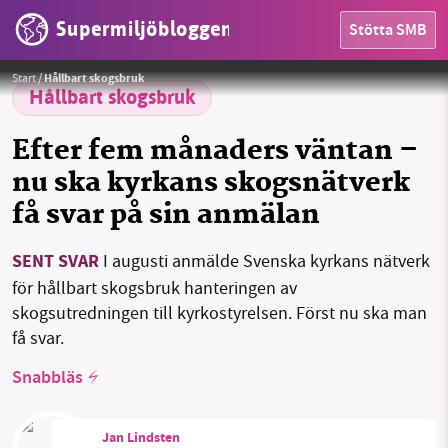
Supermiljöbloggen
Stötta SMB
Foto:
Grizzlybear-se / Pixabay License
Start
/
Hållbart skogsbruk
Hållbart skogsbruk
Efter fem månaders väntan –
nu ska kyrkans skogsnätverk
få svar på sin anmälan
HEM
SENT SVAR
I augusti anmälde Svenska kyrkans nätverk
för hållbart skogsbruk hanteringen av
OMRÅDEN
skogsutredningen till kyrkostyrelsen. Först nu ska man
få svar.
MILJÖFAKTA
Snabbläs
OM OSS
Jan Lindsten