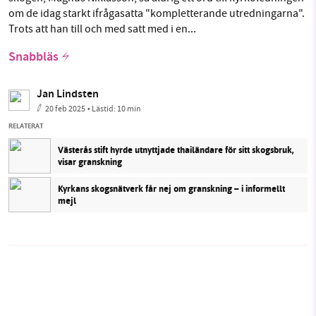
om de idag starkt ifrågasatta "kompletterande utredningarna".
Trots att han till och med satt med i en...
Snabbläs
Jan Lindsten
20 feb 2025
• Lästid:
10 min
RELATERAT
Västerås stift hyrde utnyttjade thailändare för sitt skogsbruk,
visar granskning
Kyrkans skogsnätverk får nej om granskning – i informellt
mejl