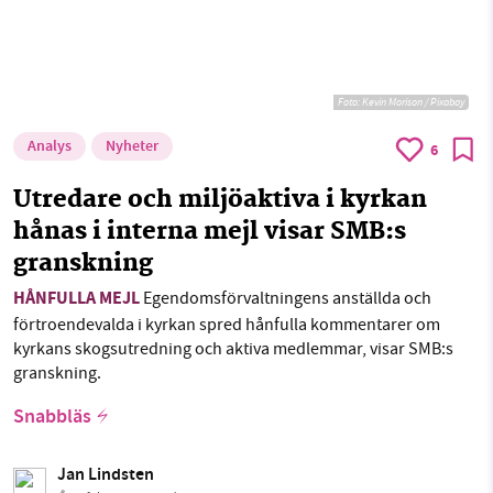
Foto:
Kevin Morison / Pixabay
Analys
Nyheter
6
Utredare och miljöaktiva i kyrkan
hånas i interna mejl visar SMB:s
granskning
HÅNFULLA MEJL
Egendomsförvaltningens anställda och
förtroendevalda i kyrkan spred hånfulla kommentarer om
kyrkans skogsutredning och aktiva medlemmar, visar SMB:s
granskning.
Snabbläs
Jan Lindsten