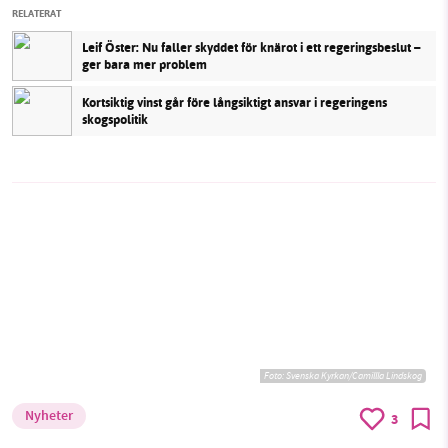
RELATERAT
Leif Öster: Nu faller skyddet för knärot i ett regeringsbeslut –
ger bara mer problem
Kortsiktig vinst går före långsiktigt ansvar i regeringens
skogspolitik
Foto: Svenska Kyrkan/Camillla Lindskog
Nyheter
3