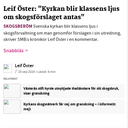
Leif Öster: "Kyrkan blir klassens ljus
om skogsförslaget antas"
SKOGSBERÖM
Svenska kyrkan blir klassens ljus i
skogsförvaltning om man genomför förslagen i sin utredning,
skriver SMB:s krönikör Leif Öster i en kommentar.
Snabbläs
Leif Öster
25 sep 2024
• Lästid:
6 min
RELATERAT
Västerås stift hyrde utnyttjade thailändare för sitt skogsbruk,
visar granskning
Kyrkans skogsnätverk får nej om granskning – i informellt
mejl