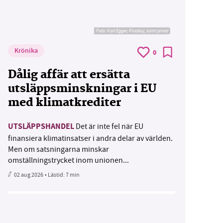
Foto:
Karl Egger, Pixabay, samt privat
Krönika
0
Dålig affär att ersätta
utsläppsminskningar i EU
med klimatkrediter
UTSLÄPPSHANDEL
Det är inte fel när EU
finansiera klimatinsatser i andra delar av världen.
Men om satsningarna minskar
omställningstrycket inom unionen...
02 aug 2026
• Lästid:
7 min