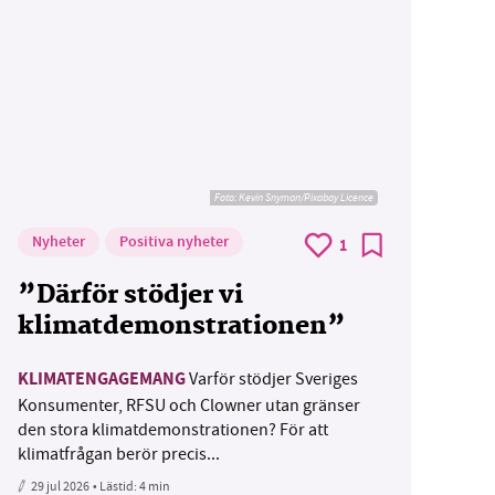
Foto:
Kevin Snyman/Pixabay Licence
Nyheter
Positiva nyheter
1
”Därför stödjer vi
klimatdemonstrationen”
KLIMATENGAGEMANG
Varför stödjer Sveriges
Konsumenter, RFSU och Clowner utan gränser
den stora klimatdemonstrationen? För att
klimatfrågan berör precis...
29 jul 2026
• Lästid:
4 min