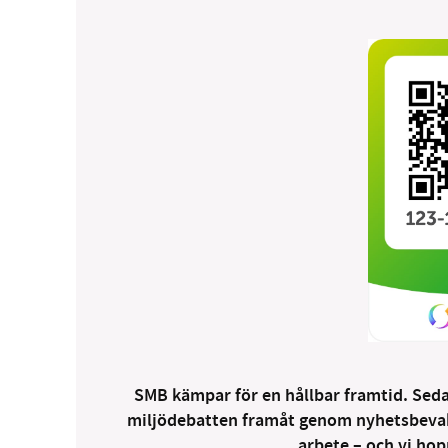
SMB kämpar för en hållbar framtid. Sedan
miljödebatten framåt genom nyhetsbevakni
arbete – och vi hopp