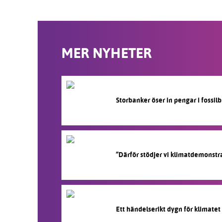
MER NYHETER
Storbanker öser in pengar i fossi
”Därför stödjer vi klimatdemonstr
Ett händelserikt dygn för klimatet