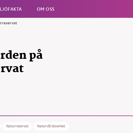
LJÖFAKTA
OM OSS
urreservat
Esc
rden på
ervat
Naturreservat
Naturvårdsverket