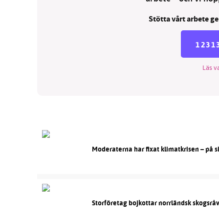
Stötta vårt arbete ge
1231
Läs va
Moderaterna har fixat klimatkrisen – på s
Storföretag bojkottar norrländsk skogsrå