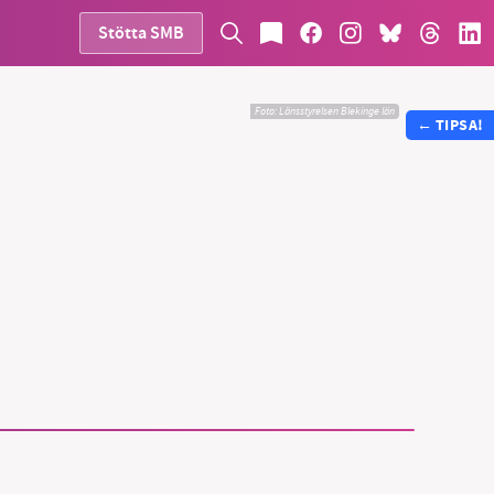
Stötta SMB
Foto:
Länsstyrelsen Blekinge län
←
TIPSA!