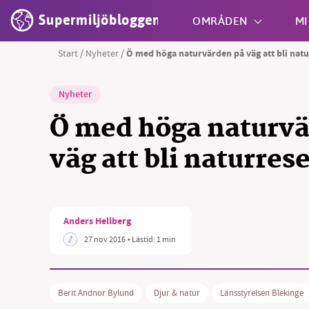
Supermiljöbloggen
OMRÅDEN
MI
Start
/
Nyheter
/
Ö med höga naturvärden på väg att bli nat
Shift + S
Nyheter
Ö med höga naturvä
väg att bli naturres
Anders Hellberg
27 nov 2016
• Lästid:
1 min
Berit Andnor Bylund
Djur & natur
Länsstyrelsen Blekinge