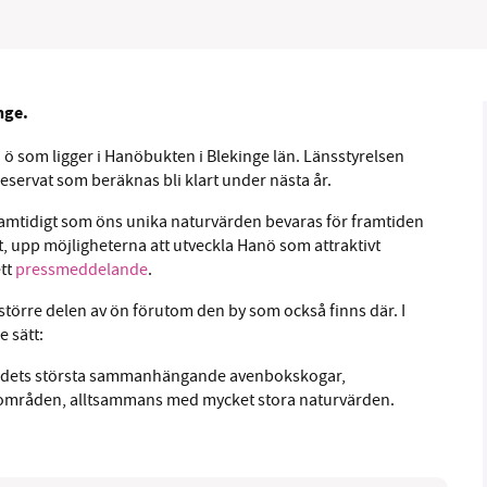
nge.
B kämpar för en hållbar framtid. Sedan starten 2010 har 
ö som ligger i Hanöbukten i Blekinge län. Länsstyrelsen
ideella redaktion drivit miljödebatten framåt genom
eservat som beräknas bli klart under nästa år.
tsbevakning och granskningar. Nu vill vi utveckla vårt arb
och vi hoppas att du vill hjälpa oss.
 Samtidigt som öns unika naturvärden bevaras för framtiden
, upp möjligheterna att utveckla Hanö som attraktivt
Stötta vårt arbete genom att swisha en slant till
ett
pressmeddelande
.
större delen av ön förutom den by som också finns där. I
1231368703
 sätt:
Läs vad vi vill göra
 landets största sammanhängande avenbokskogar,
sområden, alltsammans med mycket stora naturvärden.