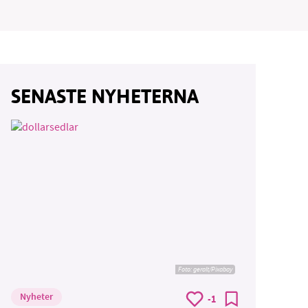
vår
SENASTE NYHETERNA
ete –
Foto:
geralt/Pixabay
Nyheter
-1