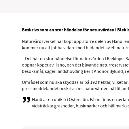
Beskrivs som en stor händelse för naturvården i Bleki
SM
Naturvårdsverket har köpt upp större delen av Hanö, en 
kommer nu att jobba vidare med bildandet av ett naturr
nyhe
– Det här en stor händelse för naturvården i Blekinge.
öppnar köpet av Hanö, och det blivande naturreservatet
besöksmål, säger landshövding Berit Andnor Bylund, i 
Området som nu ska skyddas är på 192 hektar, vilket är 
pressmeddelandet beskrivs öns naturvärden på följande
Hanö är en unik ö i Östersjön. På ön finns en av
vidsträckta gräshedar, buskmarker och hällmark