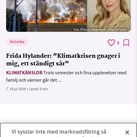
Foto:
Photo by Alexandre P. Junior och privat
Krönika
5
Frida Hylander: ”Klimatkrisen gnager i
mig, ett ständigt sår”
KLIMATKÄNSLOR
Trots semester och fina upplevelser med
familj och vänner går det ...
26 jul 2026
• Lästid:
5 min
Vi sysslar inte med marknadsföring så