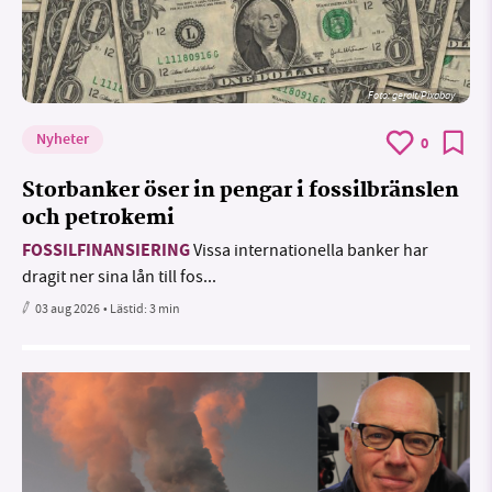
Foto:
geralt/Pixabay
Nyheter
0
Storbanker öser in pengar i fossilbränslen
och petrokemi
FOSSILFINANSIERING
Vissa internationella banker har
dragit ner sina lån till fos...
03 aug 2026
• Lästid:
3 min