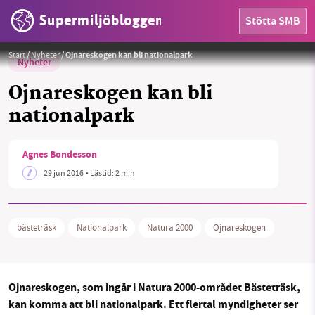
Supermiljöbloggen
Stötta SMB
Foto:
Karin Brodowsky/ Commons wikipedia
Start
/
Nyheter
/
Ojnareskogen kan bli nationalpark
Nyheter
Ojnareskogen kan bli
nationalpark
HEM
Agnes Bondesson
OMRÅDEN
29 jun 2016
• Lästid:
2 min
MILJÖFAKTA
bästeträsk
Nationalpark
Natura 2000
Ojnareskogen
OM OSS
Ojnareskogen, som ingår i Natura 2000-området Bästeträsk,
Sök
Sparade inlägg
Tipsa oss
kan komma att bli nationalpark. Ett flertal myndigheter ser