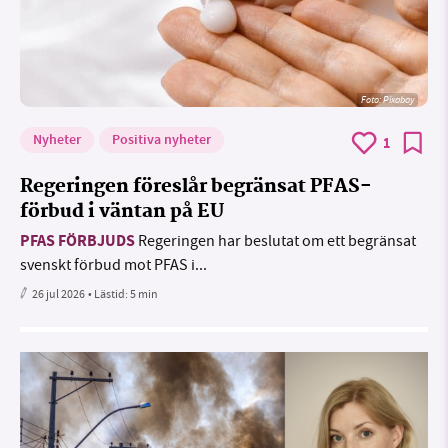
Foto:
Pixabay
Nyheter
Positiva nyheter
1
Regeringen föreslår begränsat PFAS-
förbud i väntan på EU
PFAS FÖRBJUDS
Regeringen har beslutat om ett begränsat
svenskt förbud mot PFAS i...
26 jul 2026
• Lästid:
5 min