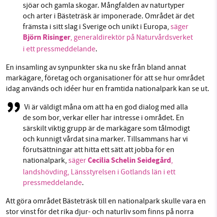
sjöar och gamla skogar. Mångfalden av naturtyper
och arter i Bästeträsk är imponerade. Området är det
främsta i sitt slag i Sverige och unikt i Europa,
säger
Björn Risinger
, generaldirektör på Naturvårdsverket
i ett pressmeddelande
.
En insamling av synpunkter ska nu ske från bland annat
markägare, företag och organisationer för att se hur området
idag används och idéer hur en framtida nationalpark kan se ut.
Vi är väldigt måna om att ha en god dialog med alla
de som bor, verkar eller har intresse i området. En
särskilt viktig grupp är de markägare som tålmodigt
och kunnigt vårdat sina marker. Tillsammans har vi
förutsättningar att hitta ett sätt att jobba för en
Cecilia Schelin Seidegård
nationalpark,
säger
,
landshövding, Länsstyrelsen i Gotlands län i ett
pressmeddelande
.
Att göra området Bästeträsk till en nationalpark skulle vara en
stor vinst för det rika djur- och naturliv som finns på norra