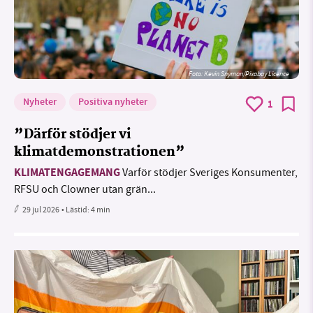
Foto:
Kevin Snyman/Pixabay Licence
Nyheter
Positiva nyheter
1
”Därför stödjer vi
klimatdemonstrationen”
KLIMATENGAGEMANG
Varför stödjer Sveriges Konsumenter,
RFSU och Clowner utan grän...
29 jul 2026
• Lästid:
4 min