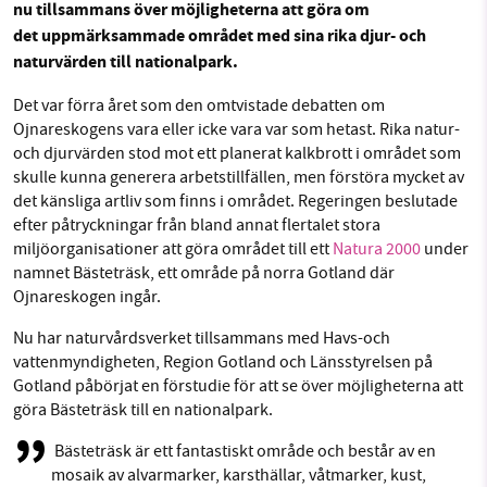
nu tillsammans över möjligheterna att göra om
Facebook
Instagram
BlueSky
det uppmärksammade området med sina rika djur- och
naturvärden till nationalpark.
SMB kämpar för en hållbar framtid. Sedan
Threads
LinkedIn
Det var förra året som den omtvistade debatten om
starten 2010 har vår ideella redaktion drivit
Ojnareskogens vara eller icke vara var som hetast. Rika natur-
miljödebatten framåt genom
och djurvärden stod mot ett planerat kalkbrott i området som
nyhetsbevakning och granskningar. Nu vill vi
skulle kunna generera arbetstillfällen, men förstöra mycket av
utveckla vårt arbete – och vi hoppas att du
det känsliga artliv som finns i området. Regeringen beslutade
vill hjälpa oss.
efter påtryckningar från bland annat flertalet stora
miljöorganisationer att göra området till ett
Natura 2000
under
Stötta vårt arbete genom att swisha en slant till
namnet Bästeträsk, ett område på norra Gotland där
Ojnareskogen ingår.
1231368703
Nu har naturvårdsverket tillsammans med Havs-och
vattenmyndigheten, Region Gotland och Länsstyrelsen på
Läs vad vi vill göra
Gotland påbörjat en förstudie för att se över möjligheterna att
göra Bästeträsk till en nationalpark.
Bästeträsk är ett fantastiskt område och består av en
mosaik av alvarmarker, karsthällar, våtmarker, kust,