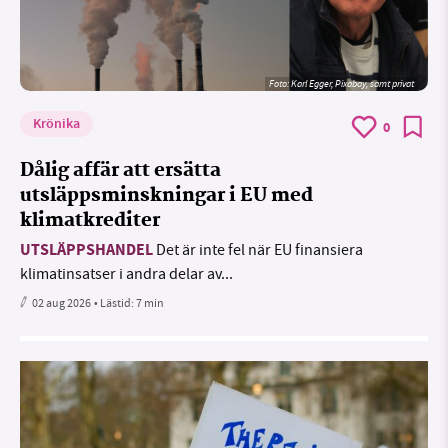
Foto:
Karl Egger, Pixabay, samt privat
Krönika
0
Dålig affär att ersätta
utsläppsminskningar i EU med
klimatkrediter
UTSLÄPPSHANDEL
Det är inte fel när EU finansiera
klimatinsatser i andra delar av...
02 aug 2026
• Lästid:
7 min