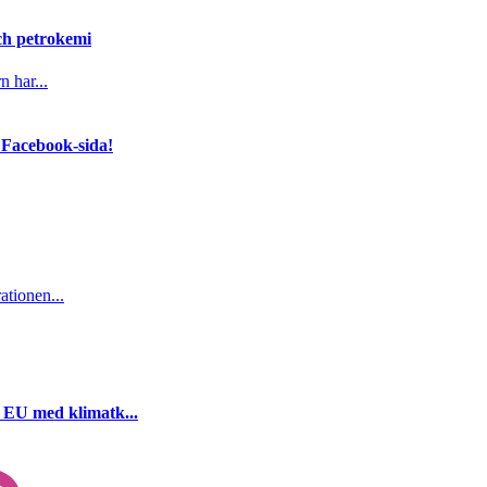
och petrokemi
n har...
 Facebook-sida!
ationen...
i EU med klimatk...