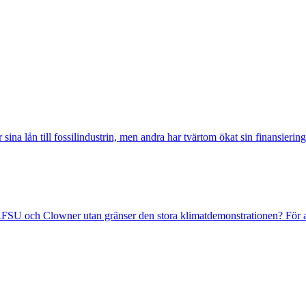
sina lån till fossilindustrin, men andra har tvärtom ökat sin finansiering
FSU och Clowner utan gränser den stora klimatdemonstrationen? För at