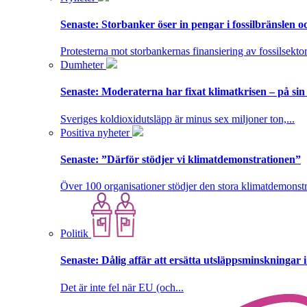
Senaste:
Storbanker öser in pengar i fossilbränslen 
Protesterna mot storbankernas finansiering av fossilsektor
Dumheter
Senaste:
Moderaterna har fixat klimatkrisen – på sin
Sveriges koldioxidutsläpp är minus sex miljoner ton,...
Positiva nyheter
Senaste:
”Därför stödjer vi klimatdemonstrationen”
Över 100 organisationer stödjer den stora klimatdemonstr
Politik
Senaste:
Dålig affär att ersätta utsläppsminskningar 
Det är inte fel när EU (och...