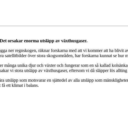
 Det orsakar enorma utsläpp av växthusgaser.
hugga ner regnskogen, räknar forskarna med att vi kommer att ha blivit
a satellitbilder över stora skogsområden, har forskarna kunnat se hur 
 många unika djur och växter och fungerar som en så kallad kolsänka. 
akar vi stora utsläpp av växthusgaser, eftersom vi då släpper lös alltin
ra utsläpp som motsvarar en sjättedel av alla utsläpp som mänsklighet
få ett klimat i balans.