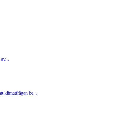
 av...
t klimatfrågan be...