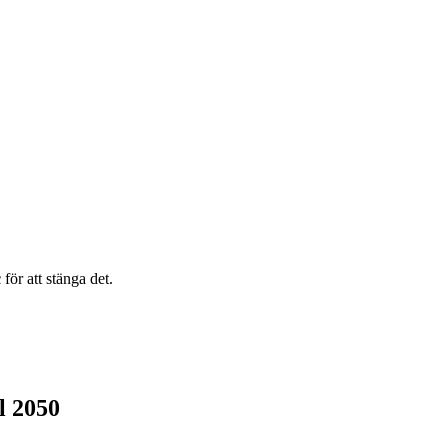
c
för att stänga det.
l 2050