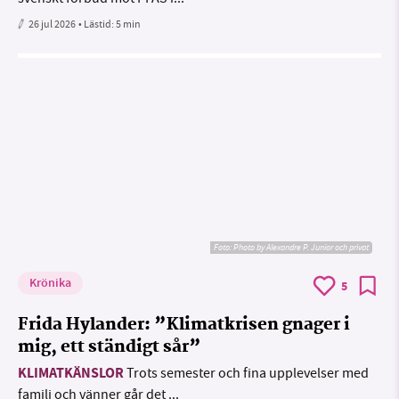
26 jul 2026
• Lästid:
5 min
Foto:
Photo by Alexandre P. Junior och privat
Krönika
5
Frida Hylander: ”Klimatkrisen gnager i
mig, ett ständigt sår”
KLIMATKÄNSLOR
Trots semester och fina upplevelser med
familj och vänner går det ...