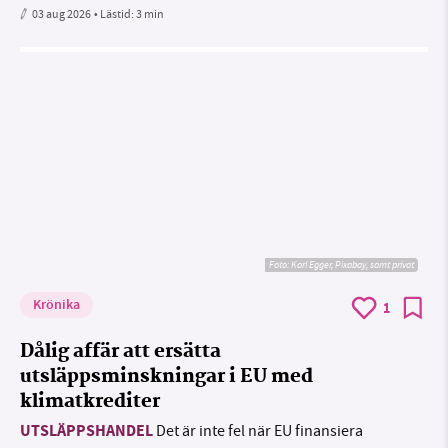
03 aug 2026
• Lästid:
3 min
Foto:
Karl Egger, Pixabay, samt privat
Krönika
1
Dålig affär att ersätta
utsläppsminskningar i EU med
klimatkrediter
UTSLÄPPSHANDEL
Det är inte fel när EU finansiera