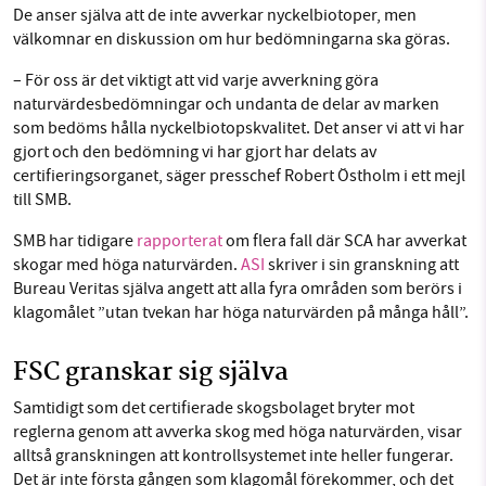
De anser själva att de inte avverkar nyckelbiotoper, men
välkomnar en diskussion om hur bedömningarna ska göras.
– För oss är det viktigt att vid varje avverkning göra
naturvärdesbedömningar och undanta de delar av marken
som bedöms hålla nyckelbiotopskvalitet. Det anser vi att vi har
gjort och den bedömning vi har gjort har delats av
certifieringsorganet, säger presschef Robert Östholm i ett mejl
till SMB.
SMB har tidigare
rapporterat
om flera fall där SCA har avverkat
skogar med höga naturvärden.
ASI
skriver i sin granskning att
Bureau Veritas själva angett att alla fyra områden som berörs i
klagomålet ”utan tvekan har höga naturvärden på många håll”.
FSC granskar sig själva
Samtidigt som det certifierade skogsbolaget bryter mot
reglerna genom att avverka skog med höga naturvärden, visar
alltså granskningen att kontrollsystemet inte heller fungerar.
Det är inte första gången som klagomål förekommer, och det