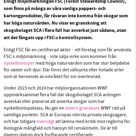
Enligt miljömärkningen FSC (Forest Stewardship Council),
1231368703
som finns på många av våra vanliga pappers- och
Facebook
Instagram
BlueSky
kartongprodukter, får råvaran inte komma från skogar som
Läs vad vi vill göra
har höga naturvärden. Nu visar en granskning att
skogsbolaget SCA i flera fall har avverkat just sådana, utan
Threads
LinkedIn
att det fångats upp i FSC:s kontrollsystem.
Enligt FSC får en certifierad aktör
–
ett företag som får använda
FSC:s miljömärkning
–
inte sälja virke som kommer från
nyckelbiotoper
med höga naturvärden som har stor betydelse
för växter och djur. Där finns det sällsynta eller hotade arter
som är beroende av området för sin överlevnad.
Under 2023 och 2024 har miljöorganisationen WWF
uppmärksammat flera fall där skogsbolaget SCA antingen
avverkat eller planerat att avverka skogar som har
nyckelbiotopsklass. Nu ger en
extern gr
a
nskare
WWF rätt på
samtliga punkter. SCA är Europas största privata skogsägare,
och har tidigare
övervägt
att lämna med kritik mot reglerna för
biologisk mångfald och hänsyn till renskötseln. De är till
dagens datum dock fortfarande certifierade.