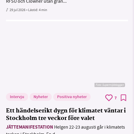
RFSU och Clowner utan grän...
29 jul 2026
• Lästid:
4 min
Foto: Supermijöbloggen
Intervju
Nyheter
Positiva nyheter
7
Ett händelserikt dygn för klimatet väntar i
Stockholm tre veckor före valet
JÄTTEMANIFESTATION
Helgen 22-23 augusti går i klimatets