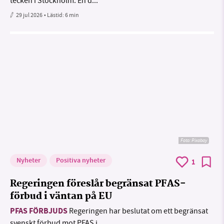
tecken i Stockholm. En d...
29 jul 2026
• Lästid:
6 min
Foto:
Pixabay
Nyheter
Positiva nyheter
1
Regeringen föreslår begränsat PFAS-
förbud i väntan på EU
PFAS FÖRBJUDS
Regeringen har beslutat om ett begränsat
svenskt förbud mot PFAS i...