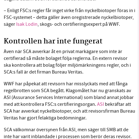
– Enligt FSC:s regler får inget virke från nyckelbiotoper föras in i
FSC-systemet – detta gäller även oregistrerade nyckelbiotoper,
säger
Isak Lodin
, skogs- och certifieringsexpert på WWF.
Kontrollen har inte fungerat
Även när SCA avverkar åt en privat markägare som inte är
certifierad så måste bolaget följa reglerna. En extern revisor
ska kontrollera att bolag följer miljömärkningens regler, och i
SCA:s fall är det firman Bureau Veritas.
WWF har påpekat att revisorn har misslyckats med att fånga
regelbrotten som SCA begått. Klagomålet har nu granskats av
ASI (Assurance Services International) som bland annat jobbar
med att kontrollera FSC:s certifieringsorgan.
ASI
bekräftar att
SCA har avverkat nyckelbiotoper, och att revisorsfirman Bureau
Veritas har gjort felaktiga bedömningar.
SCA välkomnar översynen från ASI, men säger till SMB att de
inte har varit inblandade i processen som berör deras revisor.