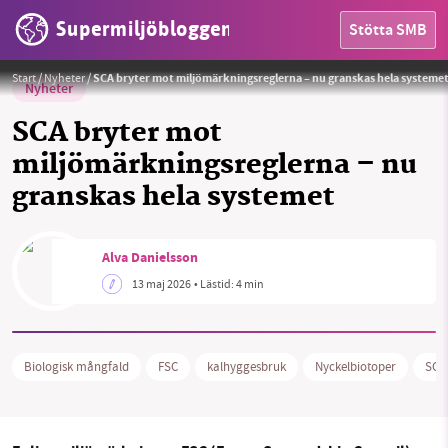
Supermiljöbloggen
Stötta SMB
Foto: Alva Danielsson
Start
/
Nyheter
/
SCA bryter mot miljömärkningsreglerna – nu granskas hela systeme
Nyheter
SCA bryter mot
miljömärkningsreglerna – nu
granskas hela systemet
HEM
SMB kämpar för en hållbar framtid. Sedan
Alva Danielsson
OMRÅDEN
starten 2010 har vår ideella redaktion drivit
13 maj 2026
• Lästid:
4 min
miljödebatten framåt genom
MILJÖFAKTA
nyhetsbevakning och granskningar. Nu vill vi
utveckla vårt arbete – och vi hoppas att du
OM OSS
vill hjälpa oss.
Biologisk mångfald
FSC
kalhyggesbruk
Nyckelbiotoper
SCA
Stötta vårt arbete genom att swisha en slant till
Sök
Sparade inlägg
Tipsa oss