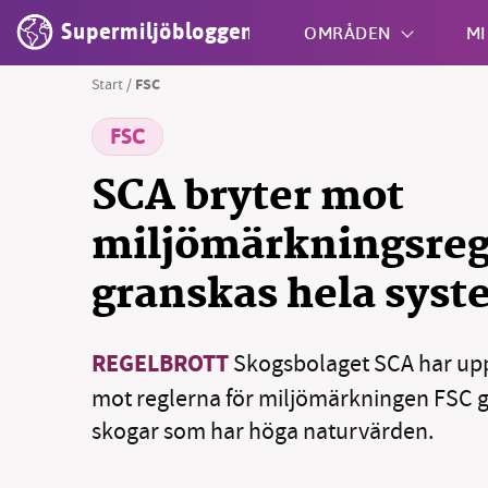
Supermiljöbloggen
OMRÅDEN
MI
Start
/
FSC
FSC
Shift + S
SCA bryter mot
miljömärkningsreg
granskas hela syst
REGELBROTT
Skogsbolaget SCA har upp
mot reglerna för miljömärkningen FSC 
skogar som har höga naturvärden.