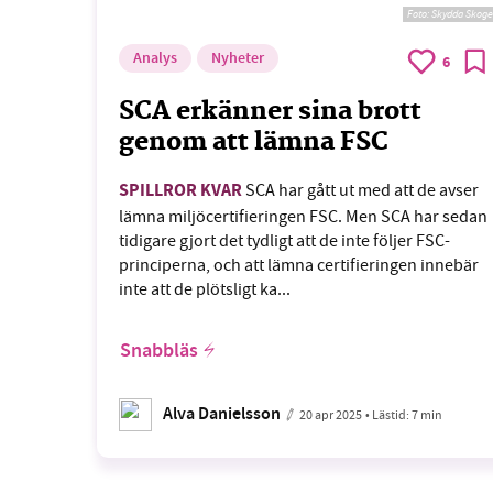
Foto:
Skydda Skoge
Analys
Nyheter
6
SCA erkänner sina brott
genom att lämna FSC
SPILLROR KVAR
SCA har gått ut med att de avser
lämna miljöcertifieringen FSC. Men SCA har sedan
tidigare gjort det tydligt att de inte följer FSC-
principerna, och att lämna certifieringen innebär
inte att de plötsligt ka...
Snabbläs
Alva Danielsson
20 apr 2025
• Lästid:
7 min