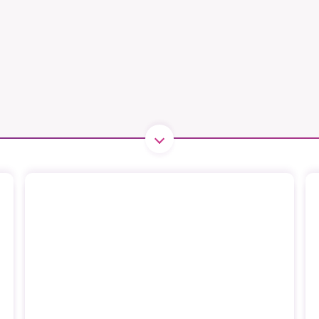
B kämpar för en hållbar framtid. Sedan starten 2010 har 
ideella redaktion drivit miljödebatten framåt genom
tsbevakning och granskningar. Nu vill vi utveckla vårt arb
och vi hoppas att du vill hjälpa oss.
Stötta vårt arbete genom att swisha en slant till
1231368703
Läs vad vi vill göra