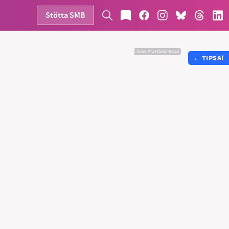
Stötta SMB
Foto: Alva Danielsson
←
TIPSA!