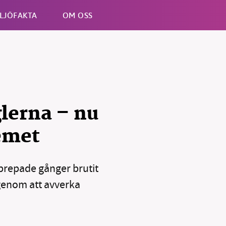
LJÖFAKTA
OM OSS
Esc
lerna – nu
emet
repade gånger brutit
genom att avverka