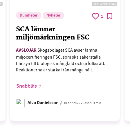
n
Foto: Jana Eriksson
Dumheter
Nyheter
1
SCA lämnar
miljömärkningen FSC
AVSLÖJAR
Skogsbolaget SCA avser lämna
miljöcertifieringen FSC, som ska säkerställa
hänsyn till biologisk mångfald och urfolksrätt.
Reaktionerna är starka från många håll.
Snabbläs
Alva Danielsson
10 apr 2025
• Lästid:
3 min