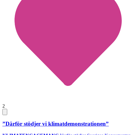
2
”Därför stödjer vi klimatdemonstrationen”