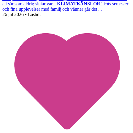
ett sår som aldrig slutar var...
KLIMATKÄNSLOR
Trots semester
och fina upplevelser med familj och vänner går det ...
26 jul 2026
• Lästid: