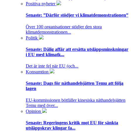
Positiva nyheter
Senaste:
”Därför stödjer vi klimatdemonstrationen”
Över 100 organisationer stödjer den stora
klimatdemonstrationen...
Politik
Senaste:
Dålig affär att ersätta utsläppsminskningar
i EU med klimatk...
Det är inte fel när EU (och...
Konsumtion
Senaste:
Dags för näthandelsjätten Temu att följa
lagen
EU-kommissionen bötfäller kinesiska näthandelsjätten
Temu med över...
Opinion
Senaste:
Regeringens kritik mot EU för sänkta
utsläppskrav klingar fa...