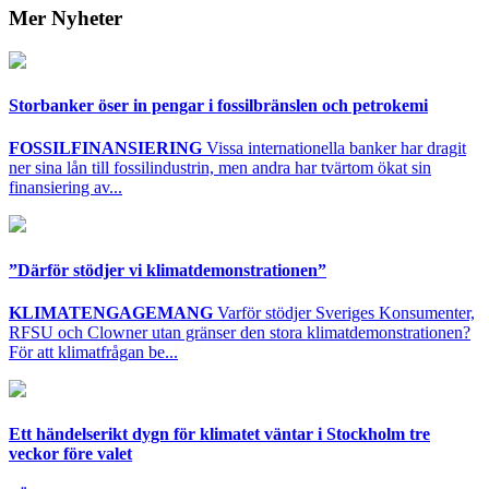
Mer Nyheter
Storbanker öser in pengar i fossilbränslen och petrokemi
FOSSILFINANSIERING
Vissa internationella banker har dragit
ner sina lån till fossilindustrin, men andra har tvärtom ökat sin
finansiering av...
”Därför stödjer vi klimatdemonstrationen”
KLIMATENGAGEMANG
Varför stödjer Sveriges Konsumenter,
RFSU och Clowner utan gränser den stora klimatdemonstrationen?
För att klimatfrågan be...
Ett händelserikt dygn för klimatet väntar i Stockholm tre
veckor före valet