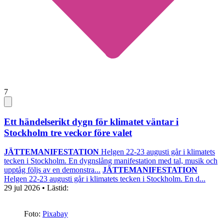
7
Ett händelserikt dygn för klimatet väntar i
Stockholm tre veckor före valet
JÄTTEMANIFESTATION
Helgen 22-23 augusti går i klimatets
tecken i Stockholm. En dygnslång manifestation med tal, musik och
upptåg följs av en demonstra...
JÄTTEMANIFESTATION
Helgen 22-23 augusti går i klimatets tecken i Stockholm. En d...
29 jul 2026
• Lästid:
Foto:
Pixabay