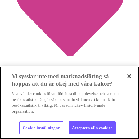
Vi sysslar inte med marknadsföring så
2
hoppas att du är okej med våra kakor?
Vi använder cookies för att förbättra din upplevelse och samla in
”Därför stödjer vi klimatdemonstrationen”
besöksstatistik. Du gör såklart som du vill men att kunna få in
besöksstatistik är viktigt för oss som icke-vinstdrivande
KLIMATENGAGEMANG
Varför stödjer Sveriges Konsumenter,
organisation.
RFSU och Clowner utan gränser den stora klimatdemonstrationen?
För att klimatfrågan berör precis...
KLIMATENGAGEMANG
Varför stödjer Sveriges Konsumenter, RFSU och Clowner utan
Cookie-inställningar
Acceptera alla cookies
grän...
29 jul 2026
• Lästid: