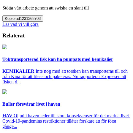
Stötta vårt arbete genom att swisha en slant till
Kopierad
1231368703
Läs vad vi vill göra
Relaterat
Toktransporterad fisk kan ha pumpats med kemikalier
KEMIKALIER
Inte nog med att torsken kan transporteras till och
från Kina för att fileas och paketeras. Nu rapporterar Expressen att
fisken d...
Buller försvårar livet i haven
HAV
Oljud i haven leder till stora konsekvenser för det marina livet.
Covid-19-pandemins restriktioner tillåter forskare att för först
gånge...