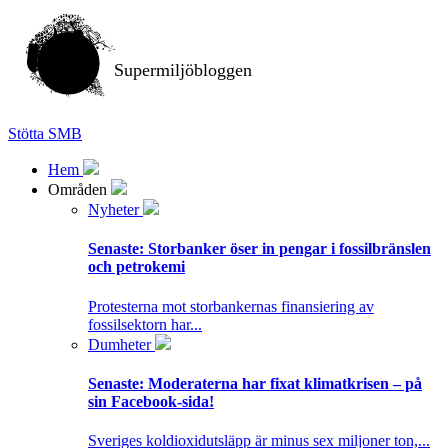
Supermiljöbloggen
Stötta SMB
Hem
Områden
Nyheter
Senaste:
Storbanker öser in pengar i fossilbränslen
och petrokemi
Protesterna mot storbankernas finansiering av
fossilsektorn har...
Dumheter
Senaste:
Moderaterna har fixat klimatkrisen – på
sin Facebook-sida!
Sveriges koldioxidutsläpp är minus sex miljoner ton,...