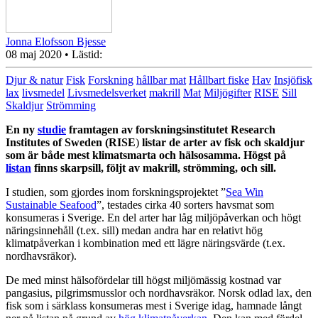
Jonna Elofsson Bjesse
08 maj 2020
• Lästid:
Djur & natur
Fisk
Forskning
hållbar mat
Hållbart fiske
Hav
Insjöfisk
lax
livsmedel
Livsmedelsverket
makrill
Mat
Miljögifter
RISE
Sill
Skaldjur
Strömming
En ny
studie
framtagen av forskningsinstitutet Research
Institutes of Sweden (
RISE
)
listar de arter av fisk och skaldjur
som är både mest klimatsmarta och hälsosamma. Högst på
listan
finns skarpsill, följt av makrill, strömming, och sill.
I studien, som gjordes inom forskningsprojektet ”
Sea Win
Sustainable Seafood
”, testades cirka 40 sorters havsmat som
konsumeras i Sverige. En del arter har låg miljöpåverkan och högt
näringsinnehåll (t.ex. sill) medan andra har en relativt hög
klimatpåverkan i kombination med ett lägre näringsvärde (t.ex.
nordhavsräkor).
De med minst hälsofördelar till högst miljömässig kostnad var
pangasius, pilgrimsmusslor och nordhavsräkor. Norsk odlad lax, den
fisk som i särklass konsumeras mest i Sverige idag, hamnade långt