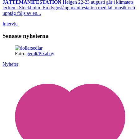
JÄTTEMANIFESTATION
Helgen 22-23 augusti går i klimatets
tecken i Stockholm. En dygnslång manifestation med tal, musik och
upptåg följs av en...
Intervju
Senaste nyheterna
Foto:
geralt/Pixabay
Nyheter