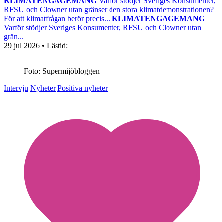
KLIMATENGAGEMANG
Varför stödjer Sveriges Konsumenter,
RFSU och Clowner utan gränser den stora klimatdemonstrationen?
För att klimatfrågan berör precis...
KLIMATENGAGEMANG
Varför stödjer Sveriges Konsumenter, RFSU och Clowner utan
grän...
29 jul 2026
• Lästid:
Foto: Supermijöbloggen
Intervju
Nyheter
Positiva nyheter