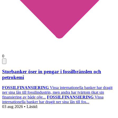
0
Storbanker öser in pengar i fossilbränslen och
petrokemi
FOSSILFINANSIERING
Vissa internationella banker har dragit
ner sina lån till fossilindustrin, men andra har tvärtom ökat sin
finansiering av både olje...
FOSSILFINANSIERING
Vissa
internationella banker har dragit ner sina lån till fos...
03 aug 2026
• Lästid: