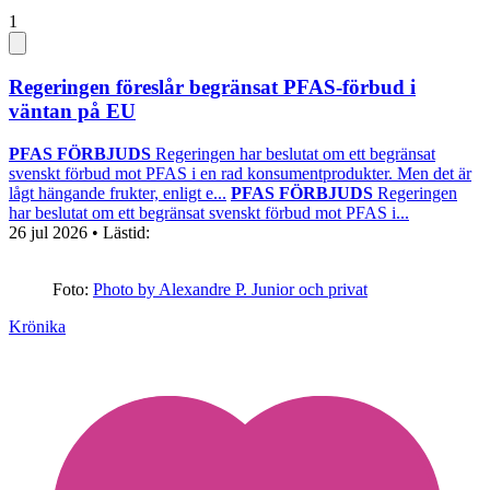
1
Regeringen föreslår begränsat PFAS-förbud i
väntan på EU
PFAS FÖRBJUDS
Regeringen har beslutat om ett begränsat
svenskt förbud mot PFAS i en rad konsumentprodukter. Men det är
lågt hängande frukter, enligt e...
PFAS FÖRBJUDS
Regeringen
har beslutat om ett begränsat svenskt förbud mot PFAS i...
26 jul 2026
• Lästid:
Foto:
Photo by Alexandre P. Junior och privat
Krönika