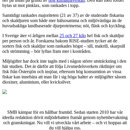
ner på listan på grund av
hög klimatpåverkan
. Den kan med fördel
bytas ut mot pinklax, som rankades i topp.
Samtidigt rankades majoriteten (21 av 37) av de studerade fiskarna
och skaldjuren som både mer hälsosamma och miljövänliga än de
huvudsakliga landbaserade djurproteinerna; nöt, fläsk och kyckling.
I Sverige äter vi årligen mellan
25 och 27 kilo
hel fisk och skaldjur
per person och år. Forskarna bakom RISE-studien tycker att de
sorters fisk och skaldjur som rankades högst – sill, makrill, skarpsill
och strömming – bör lyftas fram mer i kostråden.
Miljögifter har dock inte tagits med i någon större utsträckning i den
här studien. Det är därför att följa Livsmedelsverkets riktlinjer om
fisk från Östersjön och insjöar, eftersom hög konsumtion av vissa
fiskar
kan innebära att man får i sig höga halter av miljögifter såsom
dioxiner, aluminium, eller kvicksilver.
SMB kämpar för en hållbar framtid. Sedan starten 2010 har vår
ideella redaktion drivit miljödebatten framåt genom nyhetsbevakning
och granskningar. Nu vill vi utveckla vårt arbete – och vi hoppas att
du vill hjälpa oss.