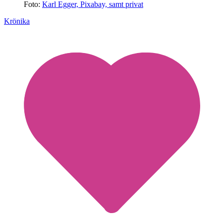
Foto:
Karl Egger, Pixabay, samt privat
Krönika