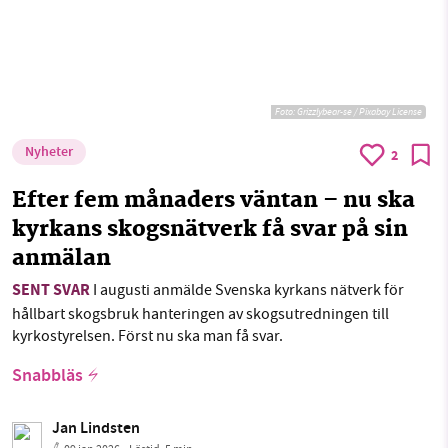
Foto:
Grizzlybear-se / Pixabay License
Nyheter
2
Efter fem månaders väntan – nu ska
kyrkans skogsnätverk få svar på sin
anmälan
SENT SVAR
I augusti anmälde Svenska kyrkans nätverk för
hållbart skogsbruk hanteringen av skogsutredningen till
kyrkostyrelsen. Först nu ska man få svar.
Snabbläs
Jan Lindsten