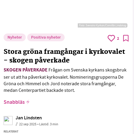
Foto: Svenska Kyrkan/Camillla Lindskog
Nyheter
Positiva nyheter
2
Stora gröna framgångar i kyrkovalet
- skogen påverkade
SKOGEN PÅVERKADE
Frågan om Svenska kyrkans skogsbruk
ser ut att ha påverkat kyrkovalet. Nomineringsgrupperna De
Gröna och Himmel och Jord noterade stora framgångar,
medan Centerpartiet backade stort.
Snabbläs
Jan Lindsten
22 sep 2025
• Lästid:
3 min
RELATERAT