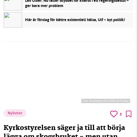
Leif Öster: Nu faller skyddet för knärot i ett regeringsbeslut –
ger bara mer problem
Här är förslag för bättre existentiell hälsa, Ulf – byt politik!
Foto:
Användaren RJA1988 på Pixabay
Nyheter
3
Kyrkostyrelsen säger ja till att börja