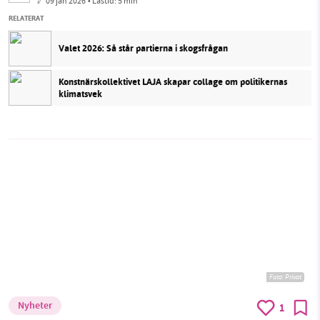
09 jan 2026
• Lästid:
5 min
RELATERAT
Valet 2026: Så står partierna i skogsfrågan
Konstnärskollektivet LAJA skapar collage om politikernas
klimatsvek
Foto: Privat
Nyheter
1