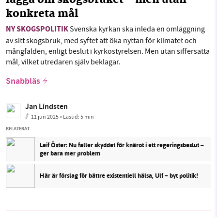
lägga om skogsbruket - men utan
konkreta mål
NY SKOGSPOLITIK
Svenska kyrkan ska inleda en omläggning
av sitt skogsbruk, med syftet att öka nyttan för klimatet och
mångfalden, enligt beslut i kyrkostyrelsen. Men utan siffersatta
mål, vilket utredaren själv beklagar.
Snabbläs
Jan Lindsten
11 jun 2025
• Lästid:
5 min
RELATERAT
Leif Öster: Nu faller skyddet för knärot i ett regeringsbeslut –
ger bara mer problem
Här är förslag för bättre existentiell hälsa, Ulf – byt politik!