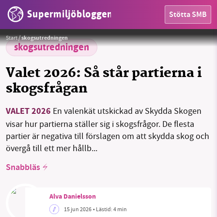
Supermiljöbloggen
Stötta SMB
Foto: Privat/Skydda skogen
Start
/
skogsutredningen
skogsutredningen
Valet 2026: Så står partierna i
skogsfrågan
VALET 2026
En valenkät utskickad av Skydda Skogen
HEM
visar hur partierna ställer sig i skogsfrågor. De flesta
partier är negativa till förslagen om att skydda skog och
OMRÅDEN
övergå till ett mer hållb...
MILJÖFAKTA
Snabbläs
OM OSS
Alva Danielsson
15 jun 2026
• Lästid:
4 min