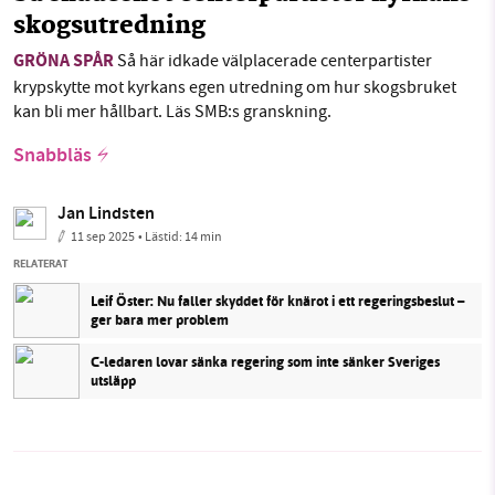
skogsutredning
GRÖNA SPÅR
Så här idkade välplacerade centerpartister
krypskytte mot kyrkans egen utredning om hur skogsbruket
kan bli mer hållbart. Läs SMB:s granskning.
Snabbläs
Jan Lindsten
11 sep 2025
• Lästid:
14 min
RELATERAT
Leif Öster: Nu faller skyddet för knärot i ett regeringsbeslut –
ger bara mer problem
C-ledaren lovar sänka regering som inte sänker Sveriges
utsläpp