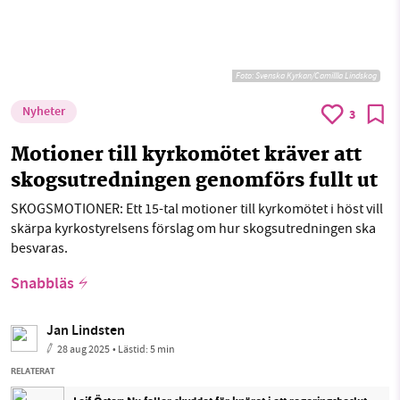
Foto: Svenska Kyrkan/Camillla Lindskog
Nyheter
3
Motioner till kyrkomötet kräver att
skogsutredningen genomförs fullt ut
SKOGSMOTIONER: Ett 15-tal motioner till kyrkomötet i höst vill
skärpa kyrkostyrelsens förslag om hur skogsutredningen ska
besvaras.
Snabbläs
Jan Lindsten
28 aug 2025
• Lästid:
5 min
RELATERAT