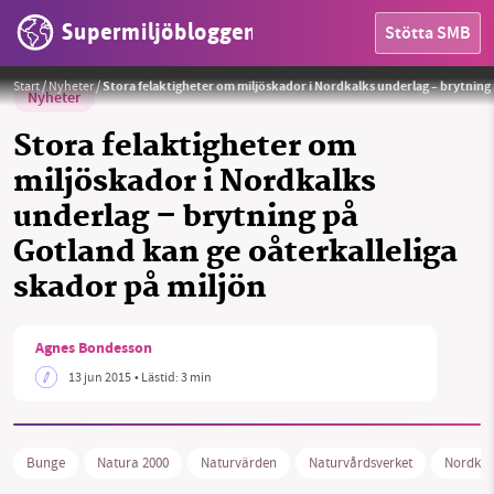
Supermiljöbloggen
Stötta SMB
Foto:
Länsstyrelsen Gotland
Start
/
Nyheter
/
Stora felaktigheter om miljöskador i Nordkalks underlag – brytning 
Nyheter
Stora felaktigheter om
miljöskador i Nordkalks
underlag – brytning på
HEM
Gotland kan ge oåterkalleliga
skador på miljön
OMRÅDEN
MILJÖFAKTA
Agnes Bondesson
13 jun 2015
• Lästid:
3 min
OM OSS
Bunge
Natura 2000
Naturvärden
Naturvårdsverket
Nordkal
Sök
Sparade inlägg
Tipsa oss