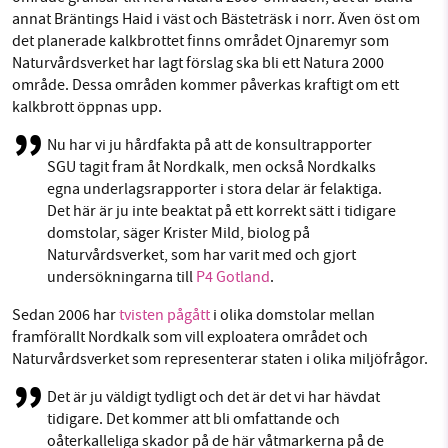
annat Bräntings Haid i väst och Bästeträsk i norr. Även öst om
det planerade kalkbrottet finns området Ojnaremyr som
Naturvårdsverket har lagt förslag ska bli ett Natura 2000
område. Dessa områden kommer påverkas kraftigt om ett
kalkbrott öppnas upp.
Nu har vi ju hårdfakta på att de konsultrapporter
SGU tagit fram åt Nordkalk, men också Nordkalks
egna underlagsrapporter i stora delar är felaktiga.
Det här är ju inte beaktat på ett korrekt sätt i tidigare
domstolar, säger Krister Mild, biolog på
Naturvårdsverket, som har varit med och gjort
undersökningarna till
P4 Gotland
.
Sedan 2006 har
tvisten pågått
i olika domstolar mellan
framförallt Nordkalk som vill exploatera området och
Naturvårdsverket som representerar staten i olika miljöfrågor.
Det är ju väldigt tydligt och det är det vi har hävdat
tidigare. Det kommer att bli omfattande och
oåterkalleliga skador på de här våtmarkerna på de