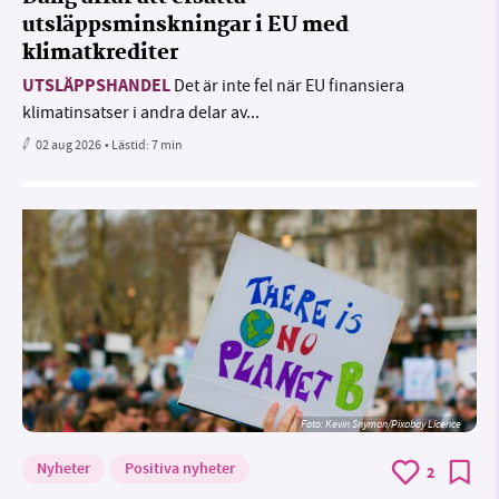
utsläppsminskningar i EU med
klimatkrediter
UTSLÄPPSHANDEL
Det är inte fel när EU finansiera
klimatinsatser i andra delar av...
02 aug 2026
• Lästid:
7 min
Foto:
Kevin Snyman/Pixabay Licence
Nyheter
Positiva nyheter
2