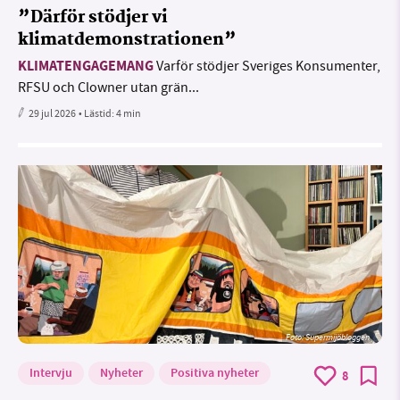
”Därför stödjer vi
klimatdemonstrationen”
KLIMATENGAGEMANG
Varför stödjer Sveriges Konsumenter,
RFSU och Clowner utan grän...
29 jul 2026
• Lästid:
4 min
Foto: Supermijöbloggen
Intervju
Nyheter
Positiva nyheter
8