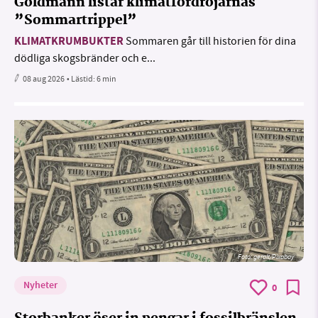
Goldmann listar klimatfördröjarnas
”Sommartrippel”
KLIMATKRUMBUKTER
Sommaren går till historien för dina
dödliga skogsbränder och e...
08 aug 2026
• Lästid:
6 min
Foto:
geralt/Pixabay
Nyheter
0