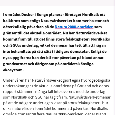
Facebook
Instagram
BlueSky
I området Ducker i Bunge planerar företaget Nordkalk ett
SMB kämpar för en hållbar framtid. Sedan
kalkbrott som enligt Naturvårdsverket kommer ha stor och
Threads
LinkedIn
starten 2010 har vår ideella redaktion drivit
oåterkallelig påverkan på de
Natura 2000-områden
som
gränsar till det aktuella området. Nu har Naturvårdsverket
miljödebatten framåt genom
kommit fram till att det finns stora felaktigheter i Nordkalks
nyhetsbevakning och granskningar. Nu vill vi
och SGU:s underlag, vilket de menar har lett till att frågan
utveckla vårt arbete – och vi hoppas att du
inte behandlats på rätt sätt i i tidigare domstolar. Enligt de
vill hjälpa oss.
nya uppgifterna kan det bli stor påverkan på bland annat
Stötta vårt arbete genom att swisha en slant till
grundvattnet och därigenom på områdets känsliga
ekosystem.
1231368703
Under våren har Naturvårdsverket gjort egna hydrogeologiska
undersökningar i de aktuella områdena på Gotland och deras
Läs vad vi vill göra
rapport stämmer i många fall inte överens med de underlag
som Nordkalk och SGU har tagit fram. Naturvårdsverket menar
på att de tidigare underlagen visar på stora felaktigheter i hur
olika naturvärden i området kommer att påverkas. Nordkalks
område gränsar till flera Natura 2000-områden, det är bland