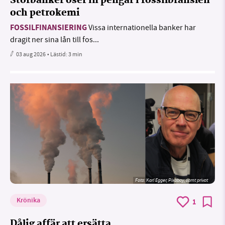
Storbanker öser in pengar i fossilbränslen
och petrokemi
FOSSILFINANSIERING
Vissa internationella banker har
dragit ner sina lån till fos...
03 aug 2026
• Lästid:
3 min
Foto:
Karl Egger, Pixabay, samt privat
Krönika
1
Dålig affär att ersätta