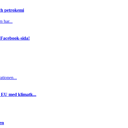
och petrokemi
n har...
 Facebook-sida!
ationen...
i EU med klimatk...
gen