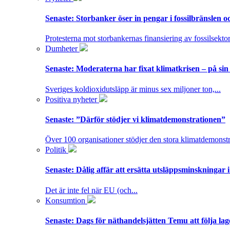
Senaste:
Storbanker öser in pengar i fossilbränslen 
Protesterna mot storbankernas finansiering av fossilsektor
Dumheter
Senaste:
Moderaterna har fixat klimatkrisen – på sin
Sveriges koldioxidutsläpp är minus sex miljoner ton,...
Positiva nyheter
Senaste:
”Därför stödjer vi klimatdemonstrationen”
Över 100 organisationer stödjer den stora klimatdemonstr
Politik
Senaste:
Dålig affär att ersätta utsläppsminskningar 
Det är inte fel när EU (och...
Konsumtion
Senaste:
Dags för näthandelsjätten Temu att följa la