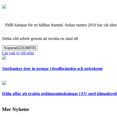
SMB kämpar för en hållbar framtid. Sedan starten 2010 har vår ideell
Stötta vårt arbete genom att swisha en slant till
Kopierad
1231368703
Läs vad vi vill göra
Storbanker öser in pengar i fossilbränslen och petrokemi
Dålig affär att ersätta utsläppsminskningar i EU med klimatkred
Mer Nyheter