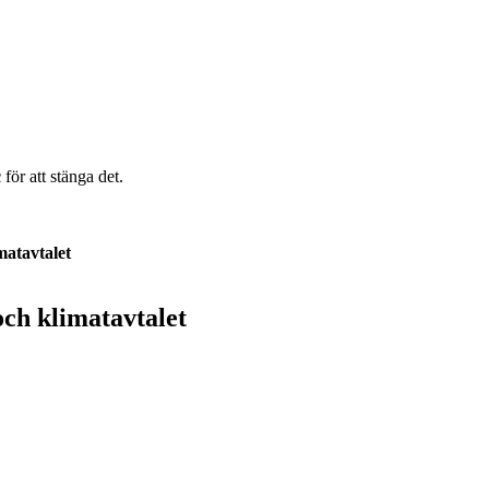
c
för att stänga det.
atavtalet
ch klimatavtalet