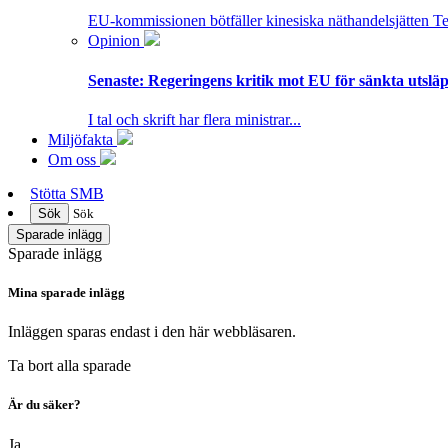
EU-kommissionen bötfäller kinesiska näthandelsjätten T
Opinion
Senaste:
Regeringens kritik mot EU för sänkta utsläpp
I tal och skrift har flera ministrar...
Miljöfakta
Om oss
Stötta SMB
Sök
Sök
Sparade inlägg
Sparade inlägg
Mina sparade inlägg
Inläggen sparas endast i den här webbläsaren.
Ta bort alla sparade
Är du säker?
Ja