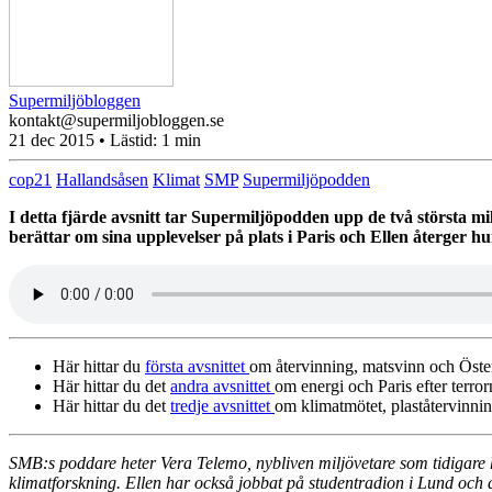
Supermiljöbloggen
kontakt@supermiljobloggen.se
21 dec 2015
• Lästid:
1 min
cop21
Hallandsåsen
Klimat
SMP
Supermiljöpodden
I detta fjärde avsnitt tar Supermiljöpodden upp de två största m
berättar om sina upplevelser på plats i Paris och Ellen återger 
Här hittar du
första avsnittet
om återvinning, matsvinn och Öste
Här hittar du det
andra avsnittet
om energi och Paris efter terror
Här hittar du det
tredje avsnittet
om klimatmötet, plaståtervinnin
SM
B:s poddare heter Vera Telemo, nybliven miljövetare som tidigare
klimatforskning. Ellen har också jobbat på studentradion i Lund oc