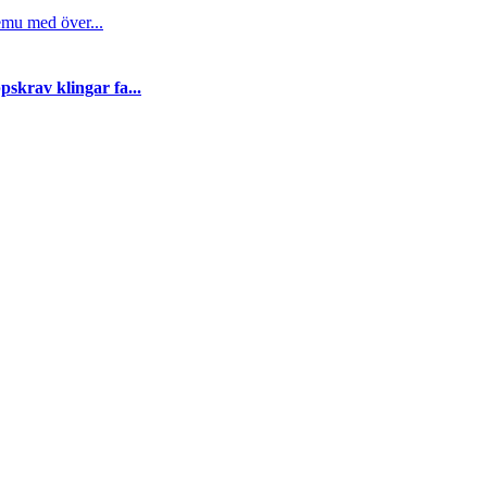
emu med över...
skrav klingar fa...