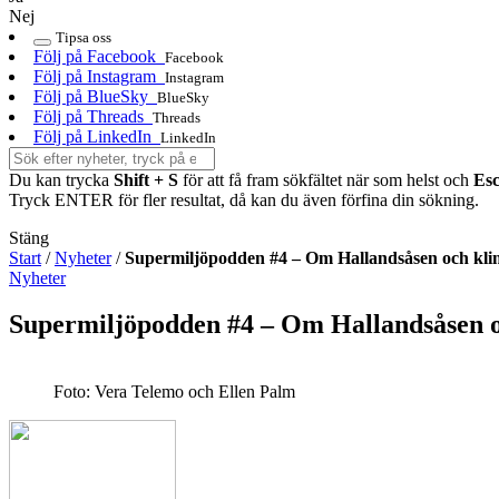
Nej
Tipsa oss
Följ på Facebook
Facebook
Följ på Instagram
Instagram
Följ på BlueSky
BlueSky
Följ på Threads
Threads
Följ på LinkedIn
LinkedIn
Du kan trycka
Shift + S
för att få fram sökfältet när som helst och
Es
Tryck ENTER för fler resultat, då kan du även förfina din sökning.
Stäng
Start
/
Nyheter
/
Supermiljöpodden #4 – Om Hallandsåsen och klim
Nyheter
Supermiljöpodden #4 – Om Hallandsåsen o
Foto: Vera Telemo och Ellen Palm