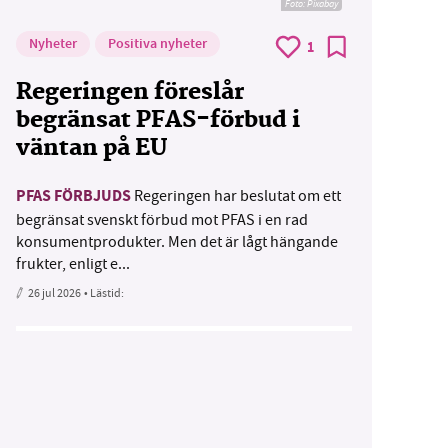
Foto:
Pixabay
Nyheter
Positiva nyheter
1
Regeringen föreslår
begränsat PFAS-förbud i
väntan på EU
PFAS FÖRBJUDS
Regeringen har beslutat om ett
begränsat svenskt förbud mot PFAS i en rad
konsumentprodukter. Men det är lågt hängande
frukter, enligt e...
26 jul 2026
• Lästid: