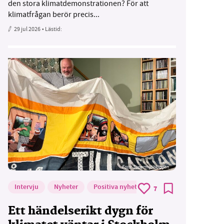
den stora klimatdemonstrationen? För att
klimatfrågan berör precis...
29 jul 2026
• Lästid:
Foto: Supermijöbloggen
Intervju
Nyheter
Positiva nyheter
7
Ett händelserikt dygn för