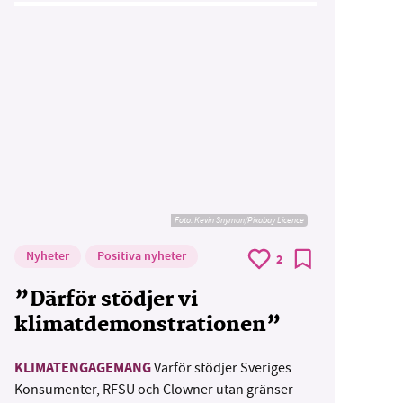
Foto:
Kevin Snyman/Pixabay Licence
Nyheter
Positiva nyheter
2
”Därför stödjer vi
klimatdemonstrationen”
KLIMATENGAGEMANG
Varför stödjer Sveriges
Konsumenter, RFSU och Clowner utan gränser