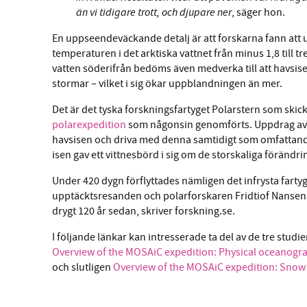
än vi tidigare trott, och djupare ner
, säger hon.
En uppseendeväckande detalj är att forskarna fann att
temperaturen i det arktiska vattnet från minus 1,8 till
vatten söderifrån bedöms även medverka till att havsisen
stormar – vilket i sig ökar uppblandningen än mer.
Det är det tyska forskningsfartyget Polarstern som skick
polarexpedition
som någonsin genomförts. Uppdrag avslu
havsisen och driva med denna samtidigt som omfattand
isen gav ett vittnesbörd i sig om de storskaliga förändr
Under 420 dygn förflyttades nämligen det infrysta farty
upptäcktsresanden och polarforskaren Fridtiof Nansen
drygt 120 år sedan, skriver forskning.se.
I följande länkar kan intresserade ta del av de tre studi
Overview of the MOSAiC expedition: Physical oceanogr
och slutligen
Overview of the MOSAiC expedition: Snow 