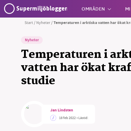
Supermiljöbloggen
OMRÅDEN
MI
Start
/
Nyheter
/
Temperaturen i arktiska vatten har ökat kra
Shift + S
Nyheter
Temperaturen i ark
vatten har ökat kraf
studie
SM
nyhe
Jan Lindsten
18 feb 2022
• Lästid: