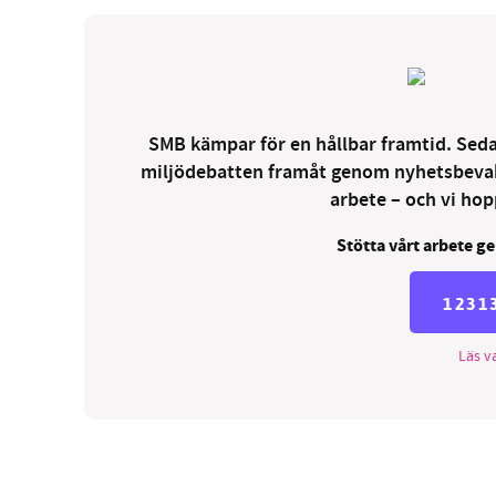
SMB kämpar för en hållbar framtid. Sedan
miljödebatten framåt genom nyhetsbevakni
arbete – och vi hopp
Stötta vårt arbete ge
1231
Läs va