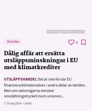
Foto:
Karl Egger, Pixabay, samt privat
Krönika
1
Dålig affär att ersätta
utsläppsminskningar i EU
med klimatkrediter
UTSLÄPPSHANDEL
Det är inte fel när EU
finansiera klimatinsatser i andra delar av världen.
Men om satsningarna minskar
omställningstrycket inom unionen...
02 aug 2026
• Lästid: