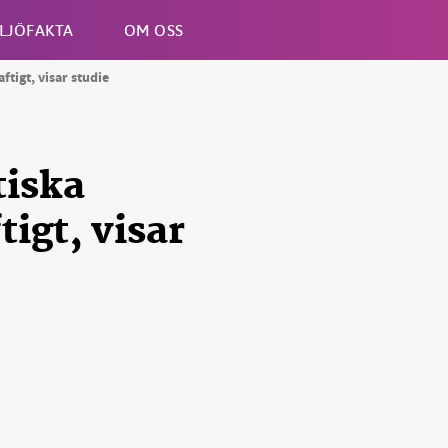
LJÖFAKTA
OM OSS
ftigt, visar studie
Esc
tiska
tigt, visar
B kämpar för en hållbar framtid. Sedan starten 2010 har 
ideella redaktion drivit miljödebatten framåt genom
tsbevakning och granskningar. Nu vill vi utveckla vårt arb
och vi hoppas att du vill hjälpa oss.
Stötta vårt arbete genom att swisha en slant till