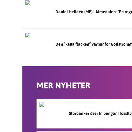
Daniel Helldén (MP) i Almedalen: ”En reg
Den ”kalla fläcken” varnar för Golfström
MER NYHETER
Storbanker öser in pengar i fossi