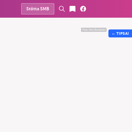
Stötta SMB
Foto:
Nick Bondarev
←
TIPSA!
vår
ete –