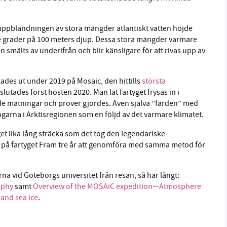
 uppblandningen av stora mängder atlantiskt vatten höjde
 tre grader på 100 meters djup. Dessa stora mängder varmare
 smälts av underifrån och blir känsligare för att rivas upp av
ades ut under 2019 på Mosaic, den hittills
största
tades först hösten 2020. Man lät fartyget frysas in i
e mätningar och prover gjordes. Även själva ”färden” med
ingarna i Arktisregionen som en följd av det varmare klimatet.
get lika lång sträcka som det tog den legendariske
 på fartyget Fram tre år att genomföra med samma metod för
erna vid Göteborgs universitet från resan, så här långt:
aphy
samt
Overview of the MOSAiC expedition—Atmosphere
and sea ice
.