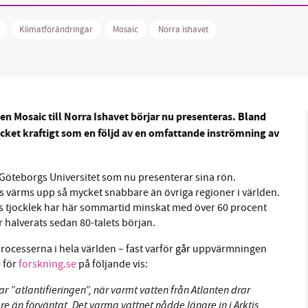
1231368703
Klimatförändringar
Mosaic
Norra ishavet
Läs vad vi vill göra
 Mosaic till Norra Ishavet börjar nu presenteras.
Bland
cket kraftigt som en följd av en omfattande inströmning av
 Göteborgs Universitet som nu presenterar sina rön.
tis värms upp så mycket snabbare än övriga regioner i världen.
s tjocklek har här sommartid minskat med över 60 procent
 halverats sedan 80-talets början.
rocesserna i hela världen – fast varför
går
uppvärmningen
 för
forskning.se
på följande vis:
allar ”atlantifieringen”, när varmt vatten från Atlanten drar
gare än förväntat. Det varma vattnet nådde längre in i Arktis