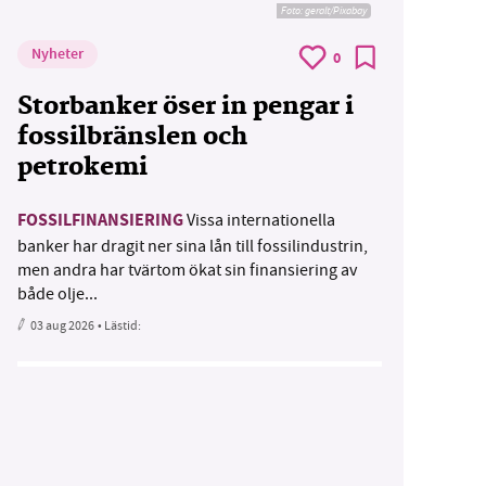
Foto:
geralt/Pixabay
Nyheter
0
Storbanker öser in pengar i
fossilbränslen och
petrokemi
FOSSILFINANSIERING
Vissa internationella
banker har dragit ner sina lån till fossilindustrin,
men andra har tvärtom ökat sin finansiering av
både olje...
03 aug 2026
• Lästid: