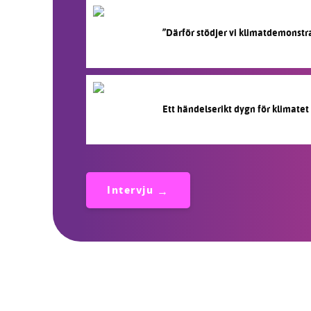
”Därför stödjer vi klimatdemonstr
Ett händelserikt dygn för klimatet
Intervju