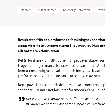
Atlanten
Fridtjof Nansen
Göteborgs universitet
Havsis
Resultaten från den omfattande forskningsexpeditionen
annat visar de
att temperaturen i havsvattnet ökat my
allt varmare Atlantvatten.
Det är forskare vid institutionen för geovetenskaper på
Frågeställningen man ville ha svar på är varför just Ark
Denna omständighet är väl känd och bestyrkt. Havsisen
jämfört med 1970-talet, liksom utbredningen av isen har
Detta påverkar vädret och de storskaliga atmosfäriska p
snabbare
just här? Det förklarar forskaren Céline Heuzé
Det viktigaste vi hittills sett är effekten av det vi k
in i Arktis. Resultaten visar att påverkan var krafti