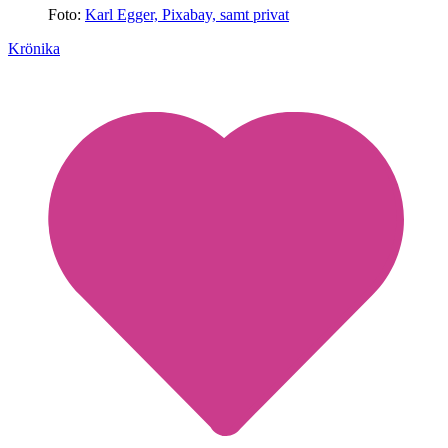
Foto:
Karl Egger, Pixabay, samt privat
Krönika