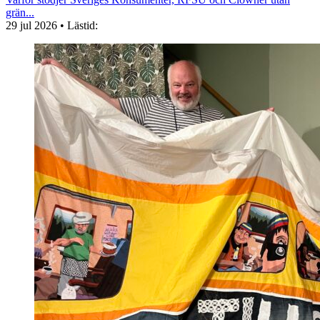
grän...
29 jul 2026
• Lästid: