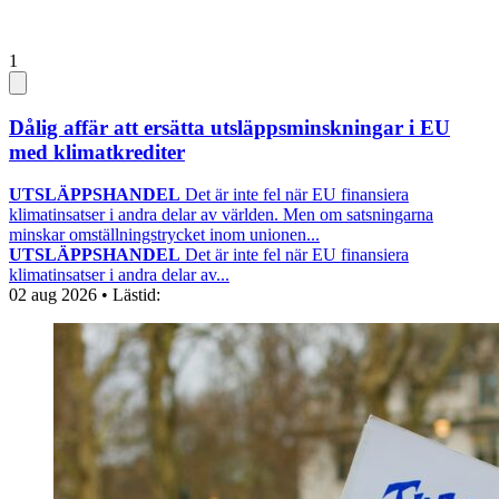
1
Dålig affär att ersätta utsläppsminskningar i EU
med klimatkrediter
UTSLÄPPSHANDEL
Det är inte fel när EU finansiera
klimatinsatser i andra delar av världen. Men om satsningarna
minskar omställningstrycket inom unionen...
UTSLÄPPSHANDEL
Det är inte fel när EU finansiera
klimatinsatser i andra delar av...
02 aug 2026
• Lästid: