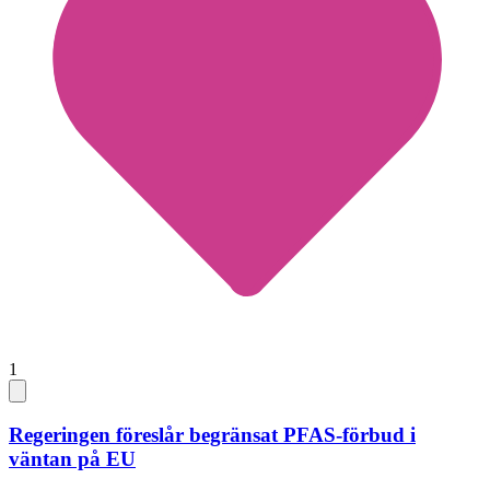
1
Regeringen föreslår begränsat PFAS-förbud i
väntan på EU