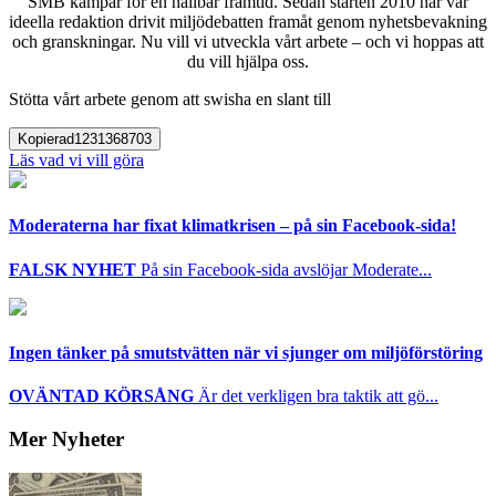
SMB kämpar för en hållbar framtid. Sedan starten 2010 har vår
ideella redaktion drivit miljödebatten framåt genom nyhetsbevakning
och granskningar. Nu vill vi utveckla vårt arbete – och vi hoppas att
du vill hjälpa oss.
Stötta vårt arbete genom att swisha en slant till
Kopierad
1231368703
Läs vad vi vill göra
Moderaterna har fixat klimatkrisen – på sin Facebook-sida!
FALSK NYHET
På sin Facebook-sida avslöjar Moderate...
Ingen tänker på smutstvätten när vi sjunger om miljöförstöring
OVÄNTAD KÖRSÅNG
Är det verkligen bra taktik att gö...
Mer Nyheter