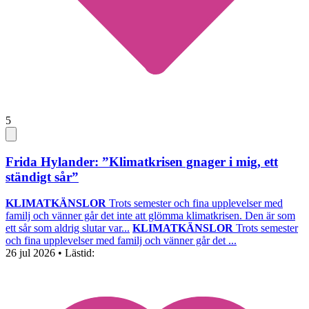
5
Frida Hylander: ”Klimatkrisen gnager i mig, ett
ständigt sår”
KLIMATKÄNSLOR
Trots semester och fina upplevelser med
familj och vänner går det inte att glömma klimatkrisen. Den är som
ett sår som aldrig slutar var...
KLIMATKÄNSLOR
Trots semester
och fina upplevelser med familj och vänner går det ...
26 jul 2026
• Lästid: