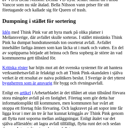
Vancor som nu står åtalad. Bella Nilsson vann priser för sitt
företagande och kallade sig för Queen of trash.
Dumpning i stället för sortering
Idén
med Think Pink var att hyra mark på olika platser i
Mellansverige, där avfallet skulle sorteras. I stället misstänks Think
Pink ha dumpat hundratusentals ton osorterat avfall.
Avfallet
innehåller farliga ämnen som kan läcka ut i mark och vatten. En del
av soptipparna började att brinna och flera sopberg är större än vad
kommunerna gett tillstånd för.
Kritiska röster
har höjts mot att det svenska systemet för att hantera
verksamhetsavfall är felaktigt och att Think Pink-skandalen i själva
verket är ett resultat av naiva politikers beslut. I Sverige är det ytterst
byggherren som är ansvarig
för bygg och rivningsavfall.
Enligt en
artikel
i Arbetarbladet är det tillåtet att utan tillstånd förvara
stora mängder avfall på en fastighet. Företag som gör detta har
informationsplikt till kommunen, men kommunen har svårt att
stoppa ett företag från förvaring. Och lagkravet på att sopor inte får
ligga kvar i mer än tre år har kunnat kringgås av Think Pink genom
att flytta runt soporna mellan anläggningar. Enligt åtalet var det
själva affärsidén: att lagra avfall tillfälligt, flytta runt det och sedan