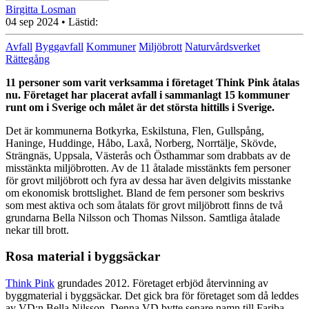
Birgitta Losman
04 sep 2024
• Lästid:
Avfall
Byggavfall
Kommuner
Miljöbrott
Naturvårdsverket
Rättegång
11 personer som varit verksamma i företaget Think Pink åtalas
nu. Företaget har placerat avfall i sammanlagt 15 kommuner
runt om i Sverige och målet är det största hittills i Sverige.
Det är kommunerna Botkyrka, Eskilstuna, Flen, Gullspång,
Haninge, Huddinge, Håbo, Laxå, Norberg, Norrtälje, Skövde,
Strängnäs, Uppsala, Västerås och Östhammar som drabbats av de
misstänkta miljöbrotten. Av de 11 åtalade misstänkts fem personer
för grovt miljöbrott och fyra av dessa har även delgivits misstanke
om ekonomisk brottslighet. Bland de fem personer som beskrivs
som mest aktiva och som åtalats för grovt miljöbrott finns de två
grundarna Bella Nilsson och Thomas Nilsson. Samtliga åtalade
nekar till brott.
Rosa material i byggsäckar
Think Pink
grundades 2012. Företaget erbjöd återvinning av
byggmaterial i byggsäckar. Det gick bra för företaget som då leddes
av VD:n Bella Nilsson. Denna VD bytte senare namn till Fariba