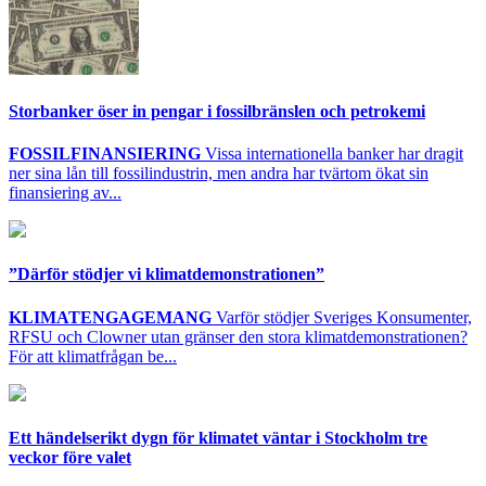
Storbanker öser in pengar i fossilbränslen och petrokemi
FOSSILFINANSIERING
Vissa internationella banker har dragit
ner sina lån till fossilindustrin, men andra har tvärtom ökat sin
finansiering av...
”Därför stödjer vi klimatdemonstrationen”
KLIMATENGAGEMANG
Varför stödjer Sveriges Konsumenter,
RFSU och Clowner utan gränser den stora klimatdemonstrationen?
För att klimatfrågan be...
Ett händelserikt dygn för klimatet väntar i Stockholm tre
veckor före valet