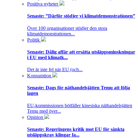
Positiva nyheter
Senaste:
”Därför stödjer vi klimatdemonstrationen”
Över 100 organisationer stödjer den stora
klimatdemonstrationen...
Politik
Senaste:
Dålig affär att ersätta utsläppsminskningar
i EU med klimatk...
Det är inte fel när EU (och...
Konsumtion
Senaste:
Dags för näthandelsjätten Temu att följa
lagen
EU-kommissionen bötfäller kinesiska näthandelsjätten
Temu med över...
Opinion
Senaste:
Regeringens kritik mot EU för sänkta
utsläppskrav klingar fa...