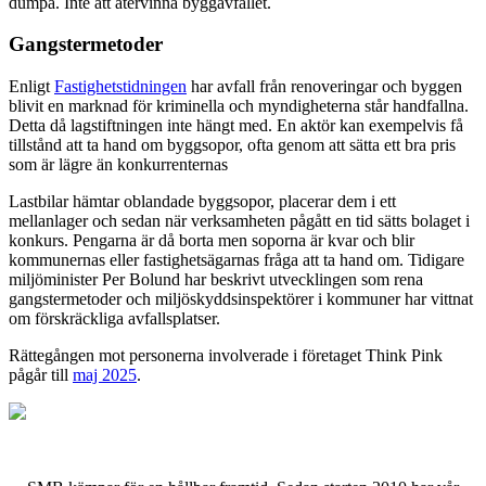
dumpa. Inte att återvinna byggavfallet.
Gangstermetoder
Enligt
Fastighetstidningen
har avfall från renoveringar och byggen
blivit en marknad för kriminella och myndigheterna står handfallna.
Detta då lagstiftningen inte hängt med. En aktör kan exempelvis få
tillstånd att ta hand om byggsopor, ofta genom att sätta ett bra pris
som är lägre än konkurrenternas
Lastbilar hämtar oblandade byggsopor, placerar dem i ett
mellanlager och sedan när verksamheten pågått en tid sätts bolaget i
konkurs. Pengarna är då borta men soporna är kvar och blir
kommunernas eller fastighetsägarnas fråga att ta hand om. Tidigare
miljöminister Per Bolund har beskrivt utvecklingen som rena
gangstermetoder och miljöskyddsinspektörer i kommuner har vittnat
om förskräckliga avfallsplatser.
Rättegången mot personerna involverade i företaget Think Pink
pågår till
maj 2025
.