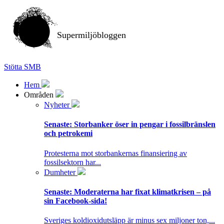
Supermiljöbloggen
Stötta SMB
Hem
Områden
Nyheter
Senaste:
Storbanker öser in pengar i fossilbränslen
och petrokemi
Protesterna mot storbankernas finansiering av
fossilsektorn har...
Dumheter
Senaste:
Moderaterna har fixat klimatkrisen – på
sin Facebook-sida!
Sveriges koldioxidutsläpp är minus sex miljoner ton,...