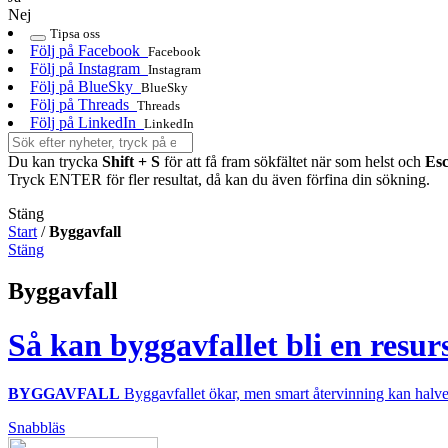
Nej
Tipsa oss
Följ på Facebook
Facebook
Följ på Instagram
Instagram
Följ på BlueSky
BlueSky
Följ på Threads
Threads
Följ på LinkedIn
LinkedIn
Du kan trycka
Shift + S
för att få fram sökfältet när som helst och
Es
Tryck ENTER för fler resultat, då kan du även förfina din sökning.
Stäng
Start
/
Byggavfall
Stäng
Byggavfall
Så kan byggavfallet bli en resurs
BYGGAVFALL
Byggavfallet ökar, men smart återvinning kan halve
Snabbläs