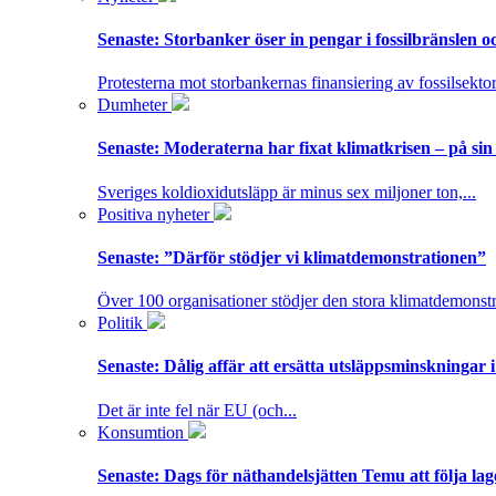
Senaste:
Storbanker öser in pengar i fossilbränslen 
Protesterna mot storbankernas finansiering av fossilsektor
Dumheter
Senaste:
Moderaterna har fixat klimatkrisen – på sin
Sveriges koldioxidutsläpp är minus sex miljoner ton,...
Positiva nyheter
Senaste:
”Därför stödjer vi klimatdemonstrationen”
Över 100 organisationer stödjer den stora klimatdemonstr
Politik
Senaste:
Dålig affär att ersätta utsläppsminskningar 
Det är inte fel när EU (och...
Konsumtion
Senaste:
Dags för näthandelsjätten Temu att följa la