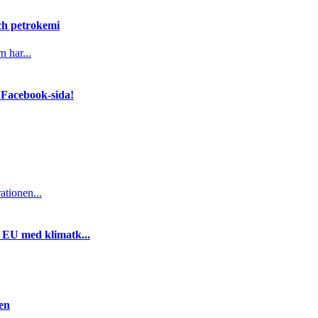
och petrokemi
n har...
 Facebook-sida!
ationen...
i EU med klimatk...
gen