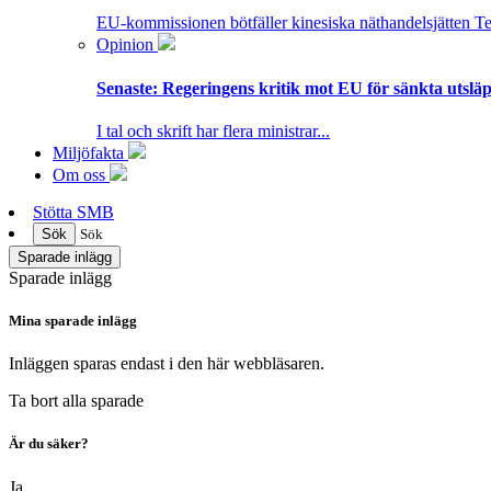
EU-kommissionen bötfäller kinesiska näthandelsjätten T
Opinion
Senaste:
Regeringens kritik mot EU för sänkta utsläpp
I tal och skrift har flera ministrar...
Miljöfakta
Om oss
Stötta SMB
Sök
Sök
Sparade inlägg
Sparade inlägg
Mina sparade inlägg
Inläggen sparas endast i den här webbläsaren.
Ta bort alla sparade
Är du säker?
Ja