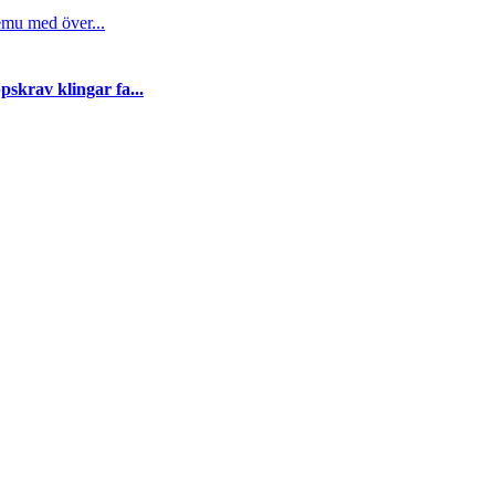
emu med över...
skrav klingar fa...