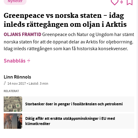
Nyheter
0
Greenpeace vs norska staten - idag
inleds rättegången om oljan i Arktis
OLJANS FRAMTID
Greenpeace och Natur og Ungdom har stämt
norska staten för att de öppnat delar av Arktis för oljeborrning.
Idag inleds rättegången som kan få historiska konsekvenser.
Snabbläs
Linn Rönnols
14 nov 2017
• Lästid:
3 min
RELATERAT
Storbanker öser in pengar i fossilbränslen och petrokemi
Dålig affär att ersätta utsläppsminskningar i EU med
klimatkrediter