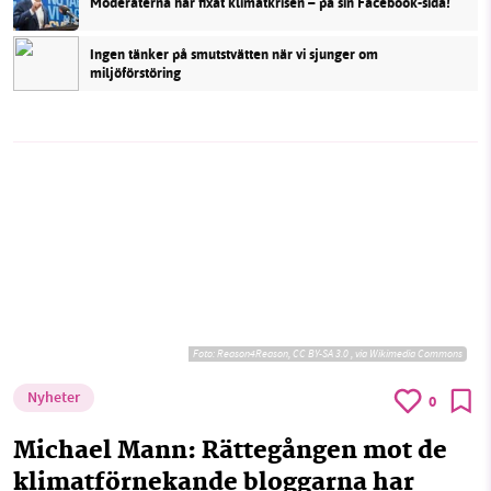
Moderaterna har fixat klimatkrisen – på sin Facebook-sida!
Ingen tänker på smutstvätten när vi sjunger om
miljöförstöring
Foto:
Reason4Reason, CC BY-SA 3.0
, via Wikimedia Commons
Nyheter
0
Michael Mann: Rättegången mot de
klimatförnekande bloggarna har