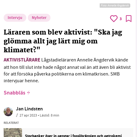
Foto: Annelie Ängdervik
Intervju
Nyheter
3
Läraren som blev aktivist: "Ska jag
glömma allt jag lärt mig om
klimatet?"
AKTIVISTLÄRARE
Lågstadieläraren Annelie Ängdervik kände
att hon till slut inte hade något annat val än att även bli aktivist
för att försöka påverka politikerna om klimatkrisen. SMB
intervjuar henne.
Snabbläs
Jan Lindsten
27 apr 2023
• Lästid:
8 min
RELATERAT
Storbanker öser in pengar i fossilbränslen och petrokemi