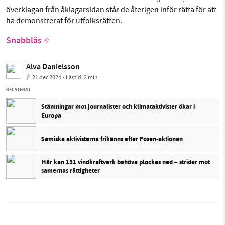
överklagan från åklagarsidan står de återigen inför rätta för att
ha demonstrerat för utfolksrätten.
Snabbläs
Alva Danielsson
21 dec 2024
• Lästid:
2 min
RELATERAT
Stämningar mot journalister och klimataktivister ökar i
Europa
Samiska aktivisterna frikänns efter Fosen-aktionen
Här kan 151 vindkraftverk behöva plockas ned – strider mot
samernas rättigheter