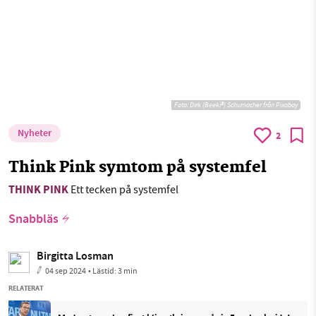
Foto:
Dirk (Beeki®) Schumacher från Pixabay
Nyheter
2
Think Pink symtom på systemfel
THINK PINK
Ett tecken på systemfel
Snabbläs
Birgitta Losman
04 sep 2024
• Lästid:
3 min
RELATERAT