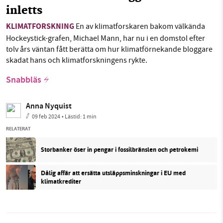
inletts
KLIMATFORSKNING
En av klimatforskaren bakom välkända
Hockeystick-grafen, Michael Mann, har nu i en domstol efter
tolv års väntan fått berätta om hur klimatförnekande bloggare
skadat hans och klimatforskningens rykte.
Snabbläs
Anna Nyquist
09 feb 2024
• Lästid:
1 min
RELATERAT
Storbanker öser in pengar i fossilbränslen och petrokemi
Dålig affär att ersätta utsläppsminskningar i EU med
klimatkrediter