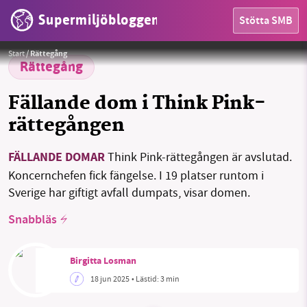
Supermiljöbloggen
Stötta SMB
Foto:
Pexel / Pixabay
Start
/
Rättegång
Rättegång
Fällande dom i Think Pink-
rättegången
FÄLLANDE DOMAR
Think Pink-rättegången är avslutad.
HEM
Koncernchefen fick fängelse. I 19 platser runtom i
Sverige har giftigt avfall dumpats, visar domen.
OMRÅDEN
Snabbläs
MILJÖFAKTA
Birgitta Losman
OM OSS
18 jun 2025
• Lästid:
3 min