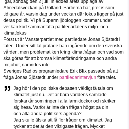
Igår, söndag den 2 juli, inleddes årets upplaga av
1231368703
Facebook
Instagram
BlueSky
Almedalsveckan på Gotland. Partierna har, precis som
tidigare år, varsin dag under veckan där fokus ligger på just
Läs vad vi vill göra
deras politik. Vi på Supermiljöbloggen kommer under
Threads
LinkedIn
veckan kort sammanfatta partiledartalens miljö- och
klimatfokus.
Först ut är Vänsterpartiet med partiledare Jonas Sjöstedt i
täten. Under sitt tal pratade han ingående om den svenska
vården, men problematiken kring klimatfrågan och vad som
ska göras för att bromsa klimatförändringarna och andra
miljöhot, nämndes inte.
Sveriges Radios programledare Erik Blix passade på att
fråga Jonas Sjöstedt under
partiledarintervjun
före talet.
Jag hör i den politiska debatten väldigt få tala om
klimatet just nu. Det är bara världens samlade
forskarkår som ringer i alla larmklockor och skriker
sig hesa. Varför är inte den frågan högst på din
och alla andra politikers agenda?
Jag skulle älska att få fler frågor om klimatet. Jag
tycker att det är den viktigaste frågan. Mycket