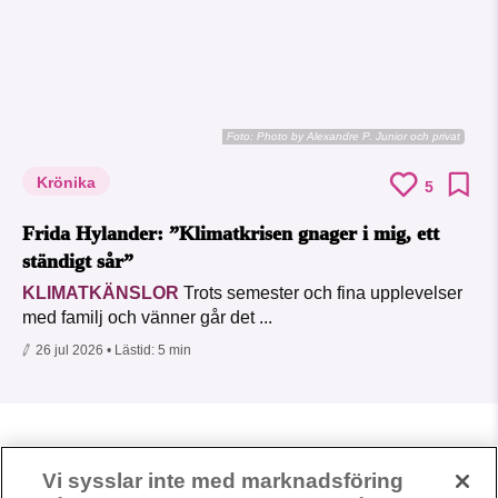
Foto:
Photo by Alexandre P. Junior och privat
Krönika
5
Frida Hylander: ”Klimatkrisen gnager i mig, ett
ständigt sår”
KLIMATKÄNSLOR
Trots semester och fina upplevelser
med familj och vänner går det ...
26 jul 2026
• Lästid:
5 min
Vi sysslar inte med marknadsföring