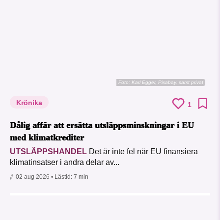
Foto:
Karl Egger, Pixabay, samt privat
Krönika
1
Dålig affär att ersätta utsläppsminskningar i EU
med klimatkrediter
UTSLÄPPSHANDEL
Det är inte fel när EU finansiera
klimatinsatser i andra delar av...
02 aug 2026
• Lästid:
7 min