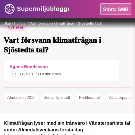
Supermiljöbloggen
Stötta SMB
Foto: Hugo Nabo
Start
/
Nyheter
/
Vart försvann klimatfrågan i Sjöstedts tal?
Nyheter
Vart försvann klimatfrågan i
Sjöstedts tal?
HEM
Agnes Bondesson
OMRÅDEN
SMB kämpar för en hållbar framtid. Sedan
03 jul 2017
• Lästid:
2 min
starten 2010 har vår ideella redaktion
MILJÖFAKTA
drivit miljödebatten framåt genom
nyhetsbevakning och granskningar. Nu
Almedalen 2017
Jonas Sjöstedt
Partiledartal
Vänsterpartiet
OM OSS
vill vi utveckla vårt arbete – och vi
hoppas att du vill hjälpa oss.
Sök
Sparade inlägg
Tipsa oss
Klimatfrågan lyser med sin frånvaro i Vänsterpartiets tal
Stötta vårt arbete genom att swisha en slant till
under Almedalsveckans första dag.