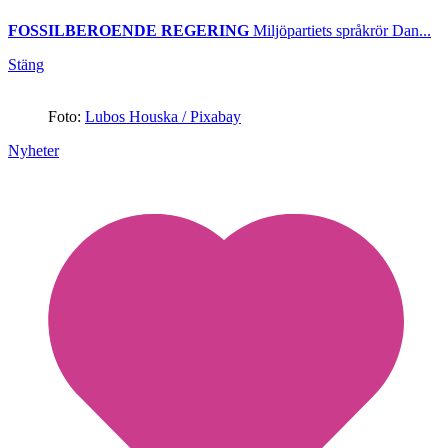
FOSSILBEROENDE REGERING
Miljöpartiets språkrör Dan...
Stäng
Foto:
Lubos Houska / Pixabay
Nyheter