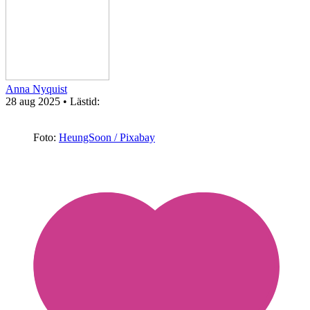
Anna Nyquist
28 aug 2025
• Lästid:
Foto:
HeungSoon / Pixabay