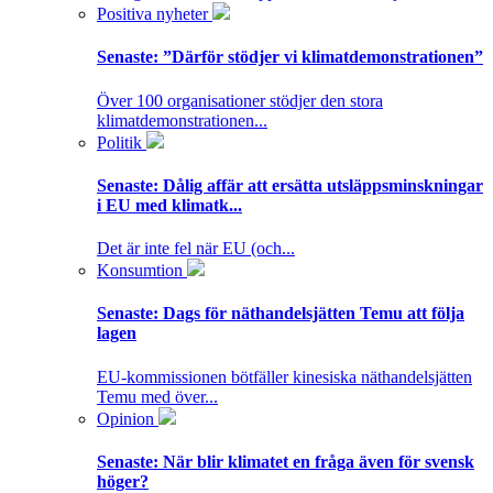
Positiva nyheter
Senaste:
”Därför stödjer vi klimatdemonstrationen”
Över 100 organisationer stödjer den stora
klimatdemonstrationen...
Politik
Senaste:
Dålig affär att ersätta utsläppsminskningar
i EU med klimatk...
Det är inte fel när EU (och...
Konsumtion
Senaste:
Dags för näthandelsjätten Temu att följa
lagen
EU-kommissionen bötfäller kinesiska näthandelsjätten
Temu med över...
Opinion
Senaste:
När blir klimatet en fråga även för svensk
höger?