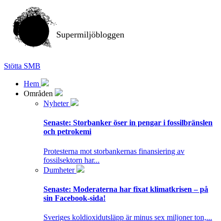
Supermiljöbloggen
Stötta SMB
Hem
Områden
Nyheter
Senaste:
Storbanker öser in pengar i fossilbränslen
och petrokemi
Protesterna mot storbankernas finansiering av
fossilsektorn har...
Dumheter
Senaste:
Moderaterna har fixat klimatkrisen – på
sin Facebook-sida!
Sveriges koldioxidutsläpp är minus sex miljoner ton,...