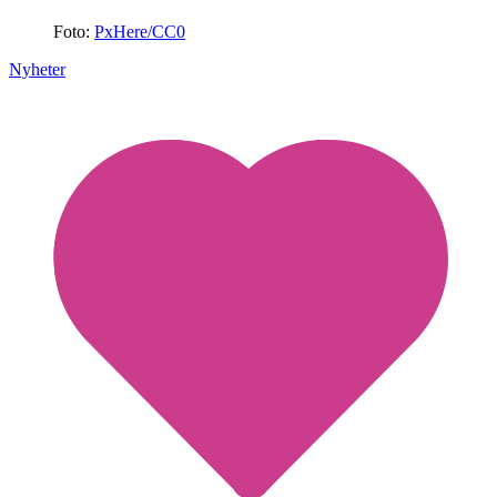
Foto:
PxHere/CC0
Nyheter