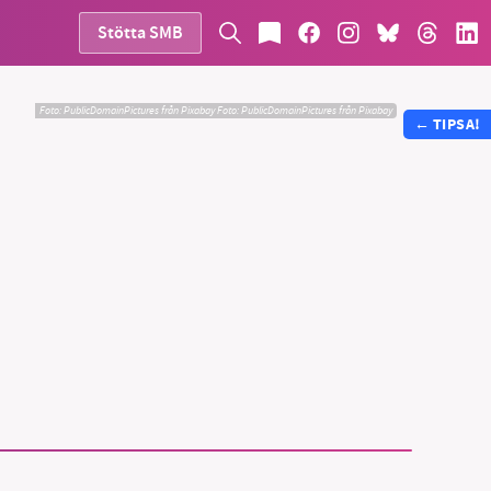
Stötta SMB
Foto: PublicDomainPictures från Pixabay
Foto:
PublicDomainPictures från Pixabay
←
TIPSA!