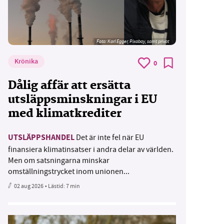
Foto:
Karl Egger, Pixabay, samt privat
Krönika
0
Dålig affär att ersätta
utsläppsminskningar i EU
med klimatkrediter
UTSLÄPPSHANDEL
Det är inte fel när EU
finansiera klimatinsatser i andra delar av världen.
Men om satsningarna minskar
omställningstrycket inom unionen...
02 aug 2026
• Lästid:
7 min