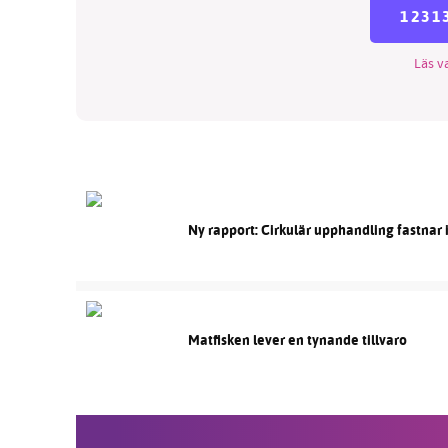
1231
Läs va
Ny rapport: Cirkulär upphandling fastnar i
Matfisken lever en tynande tillvaro