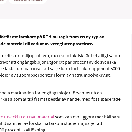
därför att forskare på KTH nu tagit fram en ny typ av
B kämpar för en hållbar framtid. Sedan starten 2010 har 
de material tillverkat av veteglutenproteiner.
ideella redaktion drivit miljödebatten framåt genom
tsbevakning och granskningar. Nu vill vi utveckla vårt arb
m ett stort miljöproblem, men som faktiskt är betydligt sämre
och vi hoppas att du vill hjälpa oss.
river att engångsblöjor utgör ett par procent av de svenska
nde fakta när man inser att varje barn förbrukar uppemot 5000
Stötta vårt arbete genom att swisha en slant till
blöjor av superabsorbenter i form av natriumpolyakrylat,
1231368703
globala marknaden för engångsblöjor förväntas nå en
arknad som alltså främst består av handel med fossilbaserade
Läs vad vi vill göra
e utvecklat ett nytt material
som kan möjliggöra mer hållbara
SLU samt en av forskarna bakom studierna, säger att
600 procent i saltlösning.