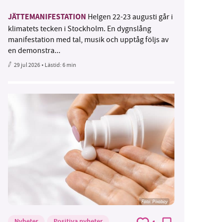
JÄTTEMANIFESTATION
Helgen 22-23 augusti går i
klimatets tecken i Stockholm. En dygnslång
manifestation med tal, musik och upptåg följs av
en demonstra...
29 jul 2026
• Lästid:
6 min
Foto:
Pixabay
Nyheter
Positiva nyheter