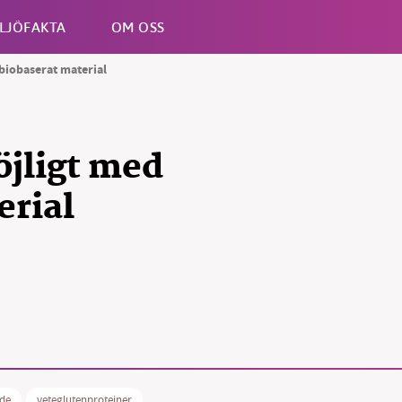
LJÖFAKTA
OM OSS
 biobaserat material
Esc
öjligt med
erial
de
veteglutenproteiner