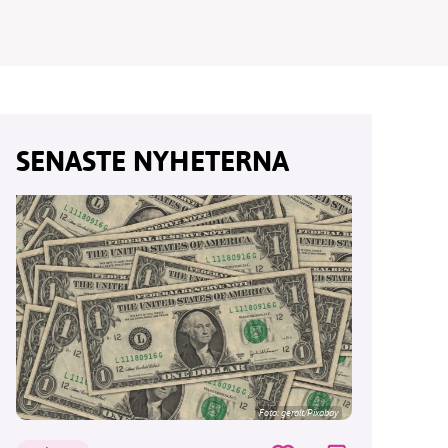
vår
SENASTE NYHETERNA
ete –
Foto:
geralt/Pixabay