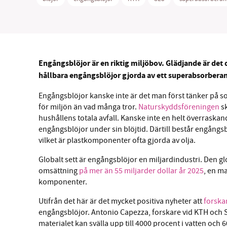
Engångsblöjor är en riktig miljöbov. Glädjande är det 
SM
hållbara engångsblöjor gjorda av ett superabsorberan
nyhe
Engångsblöjor kanske inte är det man först tänker på so
för miljön än vad många tror.
Naturskyddsföreningen
sk
hushållens totala avfall. Kanske inte en helt överraska
engångsblöjor under sin blöjtid. Därtill består engångs
vilket är plastkomponenter ofta gjorda av olja.
Globalt sett är engångsblöjor en miljardindustri. Den 
omsättning
på mer än 55 miljarder dollar år 2025
, en m
komponenter.
Utifrån det här är det mycket positiva nyheter att
forskar
engångsblöjor. Antonio Capezza, forskare vid KTH och 
materialet kan svälla upp till 4000 procent i vatten och 