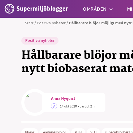
Supermiljöbloggen
OMRÅDEN
MI
Start
/
Positiva nyheter
/
Hållbarare blöjor möjligt med nytt
Shift + S
Positiva nyheter
Hållbarare blöjor m
nytt biobaserat mat
Anna Nyquist
14 okt 2020
• Lästid:
2 min
blöjor
engångsblöjor
KTH
SLU
superabsorberan