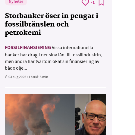
Nyheter
-1
Storbanker öser in pengar i
fossilbränslen och
petrokemi
FOSSILFINANSIERING
Vissa internationella
banker har dragit ner sina lån till fossilindustrin,
men andra har tvärtom ökat sin finansiering av
både olje...
03 aug 2026
• Lästid:
3 min