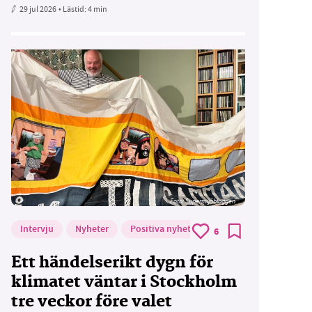
29 jul 2026
• Lästid:
4 min
Foto: Supermijöbloggen
Intervju
Nyheter
Positiva nyheter
6
Ett händelserikt dygn för
klimatet väntar i Stockholm
tre veckor före valet