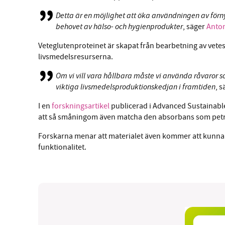
Detta är en möjlighet att öka användningen av förny
behovet av hälso- och hygienprodukter
, säger
Anto
Veteglutenproteinet är skapat från bearbetning av vete
livsmedelsresurserna.
Om vi ​​vill vara hållbara måste vi använda råvaror
viktiga livsmedelsproduktionskedjan i framtiden
, 
I en
forskningsartikel
publicerad i Advanced Sustainable 
att så småningom även matcha den absorbans som petr
Forskarna menar att materialet även kommer att kunna
funktionalitet.