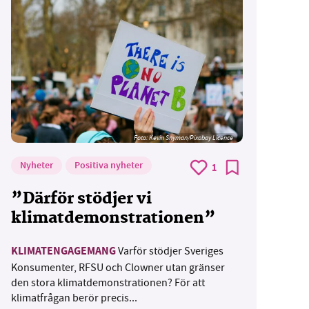
Foto:
Kevin Snyman/Pixabay Licence
Nyheter
Positiva nyheter
1
”Därför stödjer vi
klimatdemonstrationen”
KLIMATENGAGEMANG
Varför stödjer Sveriges
Konsumenter, RFSU och Clowner utan gränser
den stora klimatdemonstrationen? För att
klimatfrågan berör precis...