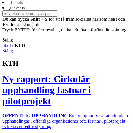
Threads
LinkedIn
Du kan trycka
Shift + S
för att få fram sökfältet när som helst och
Esc
för att stänga det.
Tryck ENTER för fler resultat, då kan du även förfina din sökning.
Stäng
Start
/
KTH
Stäng
KTH
Ny rapport: Cirkulär
upphandling fastnar i
pilotprojekt
OFFENTLIG UPPHANDLING
En ny rapport visar att cirkulära
upphandlingar i offentliga organisationer ofta fastnar i pilotprojekt
och kräver bättre styrning.