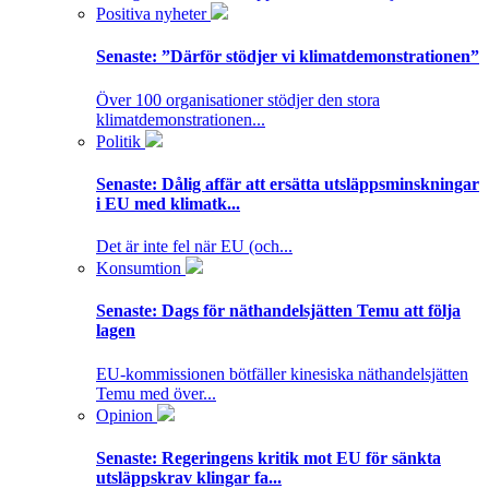
Positiva nyheter
Senaste:
”Därför stödjer vi klimatdemonstrationen”
Över 100 organisationer stödjer den stora
klimatdemonstrationen...
Politik
Senaste:
Dålig affär att ersätta utsläppsminskningar
i EU med klimatk...
Det är inte fel när EU (och...
Konsumtion
Senaste:
Dags för näthandelsjätten Temu att följa
lagen
EU-kommissionen bötfäller kinesiska näthandelsjätten
Temu med över...
Opinion
Senaste:
Regeringens kritik mot EU för sänkta
utsläppskrav klingar fa...