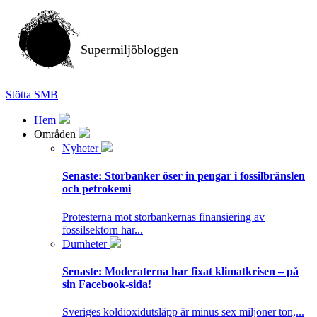
Supermiljöbloggen
Stötta SMB
Hem
Områden
Nyheter
Senaste:
Storbanker öser in pengar i fossilbränslen
och petrokemi
Protesterna mot storbankernas finansiering av
fossilsektorn har...
Dumheter
Senaste:
Moderaterna har fixat klimatkrisen – på
sin Facebook-sida!
Sveriges koldioxidutsläpp är minus sex miljoner ton,...