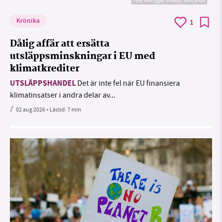
Foto:
Karl Egger, Pixabay, samt privat
Krönika
1
Dålig affär att ersätta
utsläppsminskningar i EU med
klimatkrediter
UTSLÄPPSHANDEL
Det är inte fel när EU finansiera
klimatinsatser i andra delar av...
02 aug 2026
• Lästid:
7 min