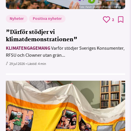
Foto:
Kevin Snyman/Pixabay Licence
Nyheter
Positiva nyheter
2
”Därför stödjer vi
klimatdemonstrationen”
KLIMATENGAGEMANG
Varför stödjer Sveriges Konsumenter,
RFSU och Clowner utan grän...
29 jul 2026
• Lästid:
4 min