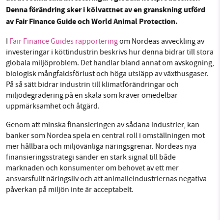
Facebook
Instagram
BlueSky
Denna förändring sker i kölvattnet av en granskning utförd
av Fair Finance Guide och World Animal Protection.
Threads
LinkedIn
SMB kämpar för en hållbar framtid. Sedan
I
Fair Finance Guides rapportering
om Nordeas avveckling av
starten 2010 har vår ideella redaktion drivit
investeringar
i
köttindustrin beskrivs hur
denna
bidrar till stora
globala miljöproblem. Det handlar bland annat om avskogning,
miljödebatten framåt genom
biologisk mångfaldsförlust och höga utsläpp av växthusgaser.
nyhetsbevakning och granskningar. Nu vill vi
På så sätt bidrar industrin till klimatförändringar och
utveckla vårt arbete – och vi hoppas att du
miljödegradering på en skala som kräver omedelbar
vill hjälpa oss.
uppmärksamhet och åtgärd.
Stötta vårt arbete genom att swisha en slant till
Genom att minska finansieringen av sådana industrier, kan
banker som Nordea spela en central roll i omställningen mot
mer hållbara och miljövänliga näringsgrenar. Nordeas nya
1231368703
finansieringsstrategi sänder en stark signal till både
marknaden och konsumenter om behovet av ett mer
Läs vad vi vill göra
ansvarsfullt näringsliv och att animalieindustriernas negativa
påverkan på miljön inte är acceptabelt.