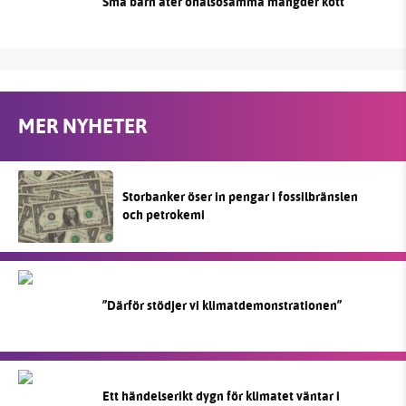
Små barn äter ohälsosamma mängder kött
MER NYHETER
Storbanker öser in pengar i fossilbränslen
och petrokemi
”Därför stödjer vi klimatdemonstrationen”
Ett händelserikt dygn för klimatet väntar i