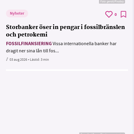
Foto:
geralt/Pixabay
Nyheter
0
Storbanker öser in pengar i fossilbränslen
och petrokemi
FOSSILFINANSIERING
Vissa internationella banker har
dragit ner sina lån till fos...
03 aug 2026
• Lästid:
3 min