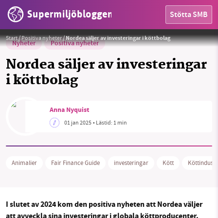
Supermiljöbloggen
Stötta SMB
Foto:
Marco Rückauer / Pixabay
Start
/
Positiva nyheter
/
Nordea säljer av investeringar i köttbolag
Nyheter
Positiva nyheter
Nordea säljer av investeringar
i köttbolag
HEM
Anna Nyquist
OMRÅDEN
01 jan 2025
• Lästid:
1 min
MILJÖFAKTA
OM OSS
Animalier
Fair Finance Guide
investeringar
Kött
Köttindustr
Sök
Sparade inlägg
Tipsa oss
I slutet av 2024 kom den positiva nyheten att Nordea väljer
att avveckla sina investeringar i globala köttproducenter.