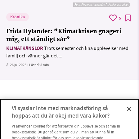
Foto:
Photo by Alexandre P. Junior och privat
Krönika
5
Frida Hylander: ”Klimatkrisen gnager i
mig, ett ständigt sår”
KLIMATKÄNSLOR
Trots semester och fina upplevelser med
familj och vänner går det ...
26 jul 2026
• Lästid:
5 min
Vi sysslar inte med marknadsföring så
hoppas att du är okej med våra kakor?
Vi använder cookies för att förbättra din upplevelse och samla in
besöksstatistik. Du gör såklart som du vill men att kunna få in
besöksstatistik är viktigt för oss som icke-vinstdrivande