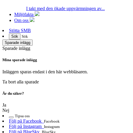
I takt med den ökade uppvärmningen av...
Miljöfakta
Om oss
Stötta SMB
Sök
Sök
Sparade inlägg
Sparade inlägg
Mina sparade inlägg
Inläggen sparas endast i den här webbläsaren.
Ta bort alla sparade
Är du säker?
Ja
Nej
Tipsa oss
Följ på Facebook
Facebook
Följ på Instagram
Instagram
Följ på BlueSky
BlueSky