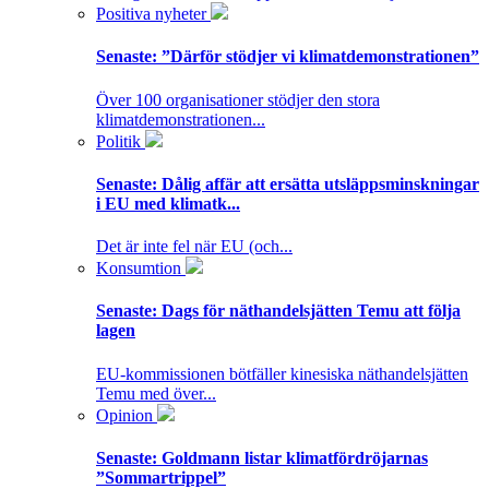
Positiva nyheter
Senaste:
”Därför stödjer vi klimatdemonstrationen”
Över 100 organisationer stödjer den stora
klimatdemonstrationen...
Politik
Senaste:
Dålig affär att ersätta utsläppsminskningar
i EU med klimatk...
Det är inte fel när EU (och...
Konsumtion
Senaste:
Dags för näthandelsjätten Temu att följa
lagen
EU-kommissionen bötfäller kinesiska näthandelsjätten
Temu med över...
Opinion
Senaste:
Goldmann listar klimatfördröjarnas
”Sommartrippel”