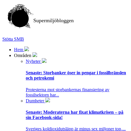
Supermiljöbloggen
Stötta SMB
Hem
Områden
Nyheter
Senaste:
Storbanker öser in pengar i fossilbränslen
och petrokemi
Protesterna mot storbankernas finansiering av
fossilsektorn har...
Dumheter
Senaste:
Moderaterna har fixat klimatkrisen – på
sin Facebook-sida!
Sveriges koldioxidutsläpp är minus sex miljoner ton,...