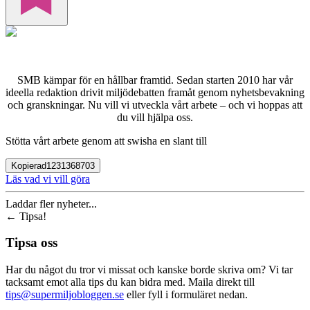
SMB kämpar för en hållbar framtid. Sedan starten 2010 har vår
ideella redaktion drivit miljödebatten framåt genom nyhetsbevakning
och granskningar. Nu vill vi utveckla vårt arbete – och vi hoppas att
du vill hjälpa oss.
Stötta vårt arbete genom att swisha en slant till
Kopierad
1231368703
Läs vad vi vill göra
Laddar fler nyheter...
←
Tipsa!
Tipsa oss
Har du något du tror vi missat och kanske borde skriva om? Vi tar
tacksamt emot alla tips du kan bidra med. Maila direkt till
tips@supermiljobloggen.se
eller fyll i formuläret nedan.