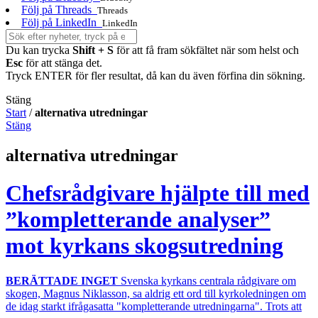
Följ på Threads
Threads
Följ på LinkedIn
LinkedIn
Du kan trycka
Shift + S
för att få fram sökfältet när som helst och
Esc
för att stänga det.
Tryck ENTER för fler resultat, då kan du även förfina din sökning.
Stäng
Start
/
alternativa utredningar
Stäng
alternativa utredningar
Chefsrådgivare hjälpte till med
”kompletterande analyser”
mot kyrkans skogsutredning
BERÄTTADE INGET
Svenska kyrkans centrala rådgivare om
skogen, Magnus Niklasson, sa aldrig ett ord till kyrkoledningen om
de idag starkt ifrågasatta "kompletterande utredningarna". Trots att