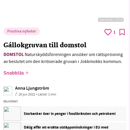
Foto: Eino81 / CC4.0
Positiva nyheter
1
Gállokgruvan till domstol
DOMSTOL
Naturskyddsföreningen ansöker om rättsprövning
av beslutet om den kritiserade gruvan i Jokkmokks kommun.
Snabbläs
Anna Ljungström
20 jun 2022
• Lästid:
1 min
RELATERAT
Storbanker öser in pengar i fossilbränslen och petrokemi
Dålig affär att ersätta utsläppsminskningar i EU med