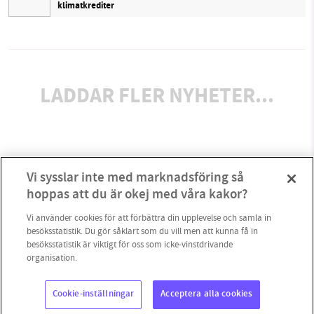
klimatkrediter
LADDAR FLER NYHETER...
Vi sysslar inte med marknadsföring så
hoppas att du är okej med våra kakor?
Vi använder cookies för att förbättra din upplevelse och samla in
besöksstatistik. Du gör såklart som du vill men att kunna få in
besöksstatistik är viktigt för oss som icke-vinstdrivande
organisation.
Cookie-inställningar
Acceptera alla cookies
Copyright 2023 © Supermiljöbloggen
Cookieinställningar