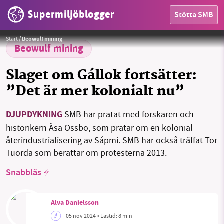
Supermiljöbloggen
Stötta SMB
Protester 2013 mot gruvan i Gállok.
Foto: Tor Tuorda
Start
/
Beowulf mining
HEM
Beowulf mining
OMRÅDEN
Slaget om Gállok fortsätter:
”Det är mer kolonialt nu”
MILJÖFAKTA
DJUPDYKNING
OM OSS
SMB har pratat med forskaren och
historikern Åsa Össbo, som pratar om en kolonial
återindustrialisering av Sápmi. SMB har också träffat Tor
Tuorda som berättar om protesterna 2013.
Sök
Sparade inlägg
Tipsa oss
Snabbläs
Facebook
Instagram
BlueSky
Alva Danielsson
Threads
LinkedIn
05 nov 2024
• Lästid:
8 min