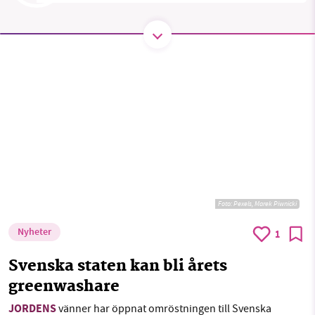
SMB kämpar för en hållbar framtid. Sedan
starten 2010 har vår ideella redaktion drivit
miljödebatten framåt genom
nyhetsbevakning och granskningar. Nu vill vi
utveckla vårt arbete – och vi hoppas att du
vill hjälpa oss.
Stötta vårt arbete genom att swisha en slant till
Foto:
Pexels, Marek Piwnicki
1231368703
Nyheter
1
Läs vad vi vill göra
Svenska staten kan bli årets
greenwashare
JORDENS
vänner har öppnat omröstningen till Svenska