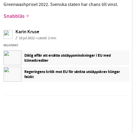
Greenwashpriset 2022. Svenska staten har chans till vinst.
Snabbläs
Karin Kruse
10 jul 2022
• Lästid:
2 min
RELATERAT
Dålig affär att ersätta utsläppsminskningar i EU med
klimatkrediter
Regeringens kritik mot EU för sänkta utsläppskrav klingar
falskt